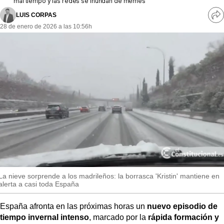
mal tiempo y las redes se inundan de memes
MásQueSucesos
LUIS CORPAS
Ve
MásQueMercados
28 de enero de 2026 a las 10:56h
re
so
JuicioExprés
INVESTIGACIÓN
INTERNACIONAL
OPINIÓN
MUNICIPIOS
La nieve sorprende a los madrileños: la borrasca 'Kristin' mantiene en
alerta a casi toda España
España afronta en las próximas horas un
nuevo episodio de
tiempo invernal intenso
, marcado por la
rápida formación y