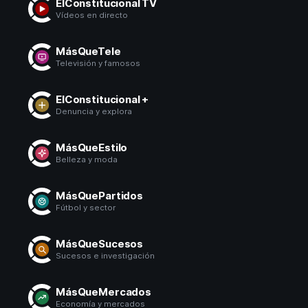
ElConstitucional TV
Vídeos en directo
MásQueTele
Televisión y famosos
ElConstitucional +
Denuncia y explora
MásQueEstilo
Belleza y moda
MásQuePartidos
Fútbol y sector
MásQueSucesos
Sucesos e investigación
MásQueMercados
Economía y mercados