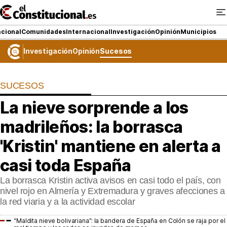
Ir
al
contenido
cional
Comunidades
Internacional
Investigación
Opinión
Municipios
Investigación
Opinión
Sucesos
NACIONAL
SUCESOS
COMUNIDADES
La nieve sorprende a los
ElConstitucional TV
madrileños: la borrasca
MásQueTele
'Kristin' mantiene en alerta a
casi toda España
ElConstitucional +
La borrasca Kristin activa avisos en casi todo el país, con
MásQueEstilo
nivel rojo en Almería y Extremadura y graves afecciones a
la red viaria y a la actividad escolar
MásQuePartidos
“Maldita nieve bolivariana”: la bandera de España en Colón se raja por el