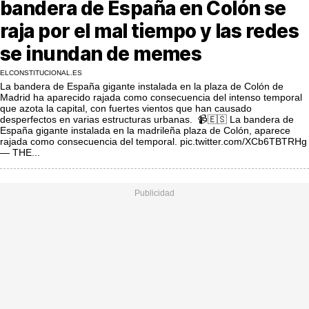
bandera de España en Colón se
MásQueSucesos
raja por el mal tiempo y las redes
MásQueMercados
se inundan de memes
JuicioExprés
ELCONSTITUCIONAL.ES
La bandera de España gigante instalada en la plaza de Colón de
INVESTIGACIÓN
Madrid ha aparecido rajada como consecuencia del intenso temporal
que azota la capital, con fuertes vientos que han causado
INTERNACIONAL
desperfectos en varias estructuras urbanas. 📹🇪🇸 La bandera de
España gigante instalada en la madrileña plaza de Colón, aparece
OPINIÓN
rajada como consecuencia del temporal. pic.twitter.com/XCb6TBTRHg
— THE...
MUNICIPIOS