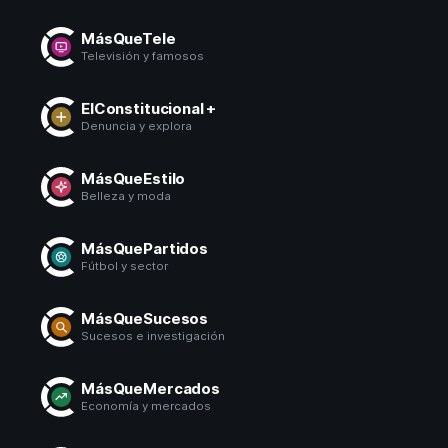
MásQueTele
Televisión y famosos
ElConstitucional +
Denuncia y explora
MásQueEstilo
Belleza y moda
MásQuePartidos
Fútbol y sector
MásQueSucesos
Sucesos e investigación
MásQueMercados
Economía y mercados