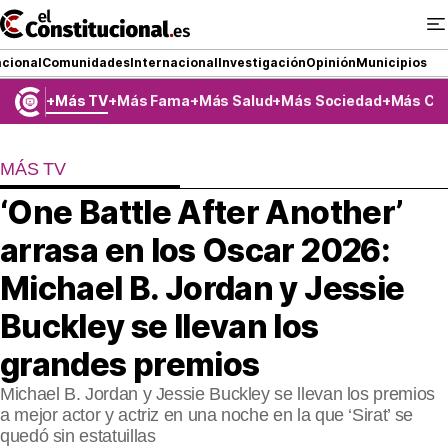
Ir
al
contenido
cional
Comunidades
Internacional
Investigación
Opinión
Municipios
Más TV
Más Fama
Más Salud
Más Sociedad
Más Co
NACIONAL
MÁS TV
COMUNIDADES
‘One Battle After Another’
ElConstitucional TV
arrasa en los Oscar 2026:
MásQueTele
Michael B. Jordan y Jessie
Buckley se llevan los
ElConstitucional +
grandes premios
MásQueEstilo
Michael B. Jordan y Jessie Buckley se llevan los premios
MásQuePartidos
a mejor actor y actriz en una noche en la que ‘Sirat’ se
quedó sin estatuillas