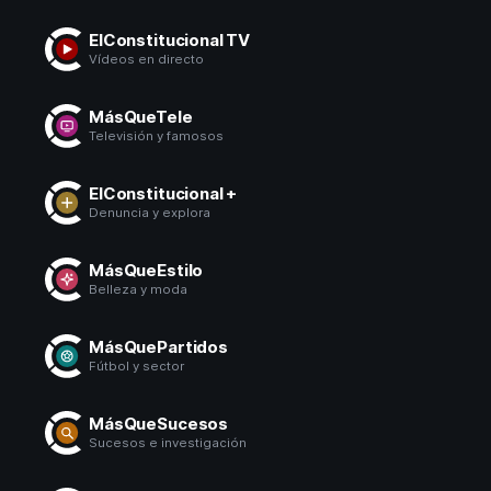
ElConstitucional TV
Vídeos en directo
MásQueTele
Televisión y famosos
ElConstitucional +
Denuncia y explora
MásQueEstilo
Belleza y moda
MásQuePartidos
Fútbol y sector
MásQueSucesos
Sucesos e investigación