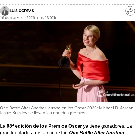
MásQueSucesos
LUIS CORPAS
Ve
MásQueMercados
16 de marzo de 2026 a las 13:02h
re
so
JuicioExprés
INVESTIGACIÓN
INTERNACIONAL
OPINIÓN
MUNICIPIOS
‘One Battle After Another’ arrasa en los Oscar 2026: Michael B. Jordan 
Jessie Buckley se llevan los grandes premios
La
98ª edición de los Premios Oscar
ya tiene ganadores. La
gran triunfadora de la noche fue
One Battle After Another
,