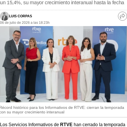
MásQueSucesos
un 15,4%, su mayor crecimiento interanual hasta la fecha
MásQueMercados
LUIS CORPAS
Ve
06 de julio de 2026 a las 18:23h
re
JuicioExprés
so
INVESTIGACIÓN
INTERNACIONAL
OPINIÓN
MUNICIPIOS
Récord histórico para los Informativos de RTVE: cierran la temporada
con su mayor crecimiento interanual
Los Servicios Informativos de
RTVE
han cerrado la temporada