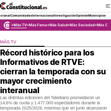
Ir
al
contenido
cional
Comunidades
Internacional
Investigación
Opinión
Municipios
Más TV
Más Fama
Más Salud
Más Sociedad
Más Co
NACIONAL
MÁS TV
COMUNIDADES
Récord histórico para los
ElConstitucional TV
Informativos de RTVE:
MásQueTele
cierran la temporada con su
mayor crecimiento
ElConstitucional +
interanual
MásQueEstilo
Las distintas ediciones del Telediario promediaron un
MásQuePartidos
14,6% de cuota y 1.477.000 espectadores durante la
temporada 2025/2026, mientras que en junio alcanzaron