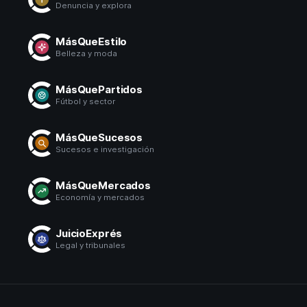
Denuncia y explora
MásQueEstilo
Belleza y moda
MásQuePartidos
Fútbol y sector
MásQueSucesos
Sucesos e investigación
MásQueMercados
Economía y mercados
JuicioExprés
Legal y tribunales