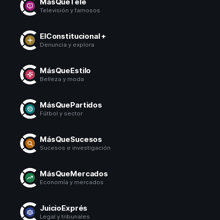
MásQueTele
Televisión y famosos
ElConstitucional +
Denuncia y explora
MásQueEstilo
Belleza y moda
MásQuePartidos
Fútbol y sector
MásQueSucesos
Sucesos e investigación
MásQueMercados
Economía y mercados
JuicioExprés
Legal y tribunales