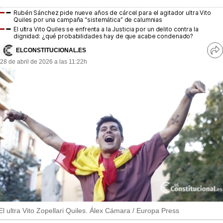
MásQueSucesos
Rubén Sánchez pide nueve años de cárcel para el agitador ultra Vito
Quiles por una campaña “sistemática” de calumnias
MásQueMercados
El ultra Vito Quiles se enfrenta a la Justicia por un delito contra la
dignidad: ¿qué probabilidades hay de que acabe condenado?
JuicioExprés
ELCONSTITUCIONAL.ES
Ve
28 de abril de 2026 a las 11:22h
re
INVESTIGACIÓN
so
INTERNACIONAL
OPINIÓN
MUNICIPIOS
El ultra Vito Zopellari Quiles. Álex Cámara / Europa Press