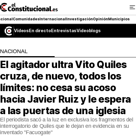
Ir
al
contenido
cional
Comunidades
Internacional
Investigación
Opinión
Municipios
Vídeos
En directo
Entrevistas
Videoblogs
NACIONAL
NACIONAL
COMUNIDADES
El agitador ultra Vito Quiles
ElConstitucional TV
cruza, de nuevo, todos los
MásQueTele
límites: no cesa su acoso
hacia Javier Ruiz y le espera
ElConstitucional +
a las puertas de una iglesia
MásQueEstilo
El periodista sacó a la luz en exclusiva los fragmentos del
MásQuePartidos
interrogatorio de Quiles que le dejan en evidencia en su
inventado "Facuogate"