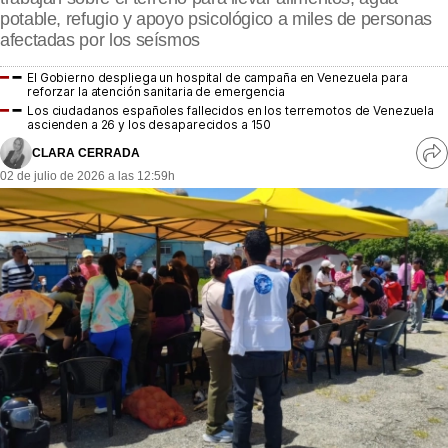
MásQueSucesos
potable, refugio y apoyo psicológico a miles de personas
afectadas por los seísmos
MásQueMercados
El Gobierno despliega un hospital de campaña en Venezuela para
reforzar la atención sanitaria de emergencia
JuicioExprés
Los ciudadanos españoles fallecidos en los terremotos de Venezuela
ascienden a 26 y los desaparecidos a 150
INVESTIGACIÓN
CLARA CERRADA
Ve
INTERNACIONAL
02 de julio de 2026 a las 12:59h
re
OPINIÓN
so
MUNICIPIOS