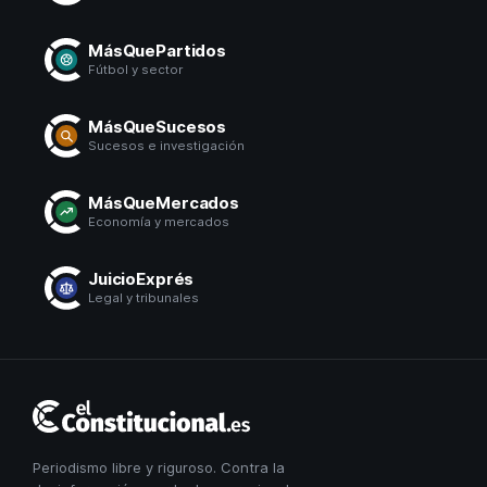
MásQuePartidos
Fútbol y sector
MásQueSucesos
Sucesos e investigación
MásQueMercados
Economía y mercados
JuicioExprés
Legal y tribunales
El
Constitucional
Periodismo libre y riguroso. Contra la