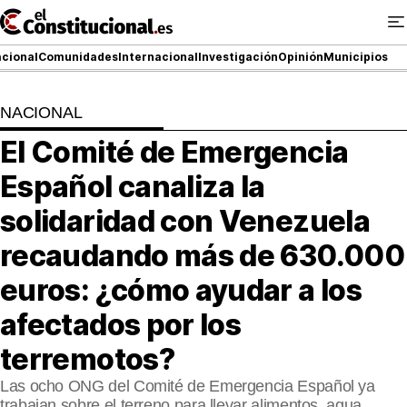
Ir
al
contenido
cional
Comunidades
Internacional
Investigación
Opinión
Municipios
NACIONAL
NACIONAL
El Comité de Emergencia
COMUNIDADES
Español canaliza la
ElConstitucional TV
solidaridad con Venezuela
recaudando más de 630.000
MásQueTele
euros: ¿cómo ayudar a los
ElConstitucional +
afectados por los
MásQueEstilo
terremotos?
MásQuePartidos
Las ocho ONG del Comité de Emergencia Español ya
trabajan sobre el terreno para llevar alimentos, agua