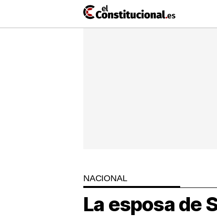
Ir
al
contenido
NACIONAL
COMUNIDADES
ElConstit
TV
MásQueT
NACIONAL
La esposa de S