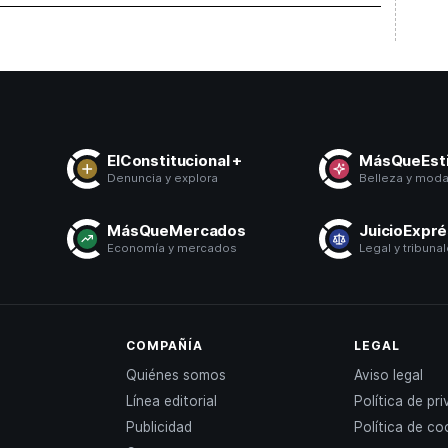
ElConstitucional +
MásQueEsti
Denuncia y explora
Belleza y mod
MásQueMercados
JuicioExpr
Economía y mercados
Legal y tribuna
COMPAÑÍA
LEGAL
Quiénes somos
Aviso legal
Línea editorial
Política de pr
Publicidad
Política de co