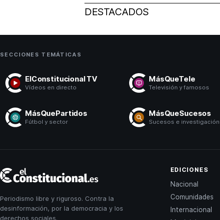
DESTACADOS
SECCIONES TEMÁTICAS
ElConstitucional TV
MásQueTele
Vídeos en directo
Televisión y famosos
MásQuePartidos
MásQueSucesos
Fútbol y sector
Sucesos e investigación
El
EDICIONES
Constitucional
Nacional
Comunidades
Periodismo libre y riguroso. Contra la
desinformación, por la democracia y los
Internacional
derechos sociales.