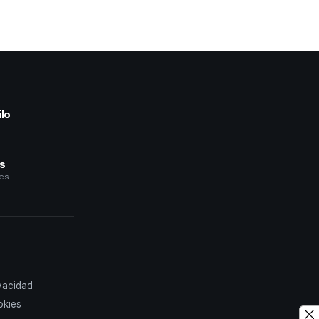
lo
a
és
les
ivacidad
okies