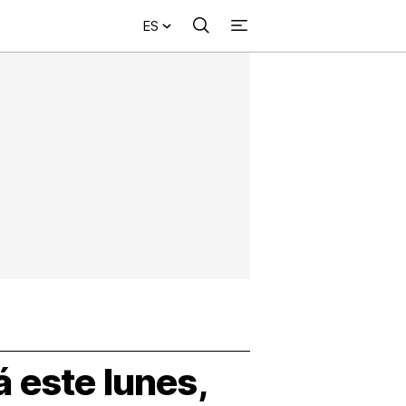
ES
Buscar
+
acional
Investigación
Opinión
Municipios
Más
NVESTIGACIÓN
s
NTERNACIONAL
PINIÓN
UNICIPIOS
 este lunes,