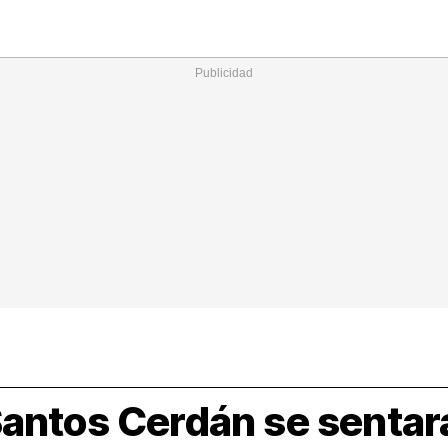
Nacional
Comunidades
Intern
I
ucional
ElConstitucional
MásQuePartidos
MásQueMercado
I
O
+
ele
MásQueEstilo
MásQueSucesos
JuicioExprés
M
antos Cerdán se sentará