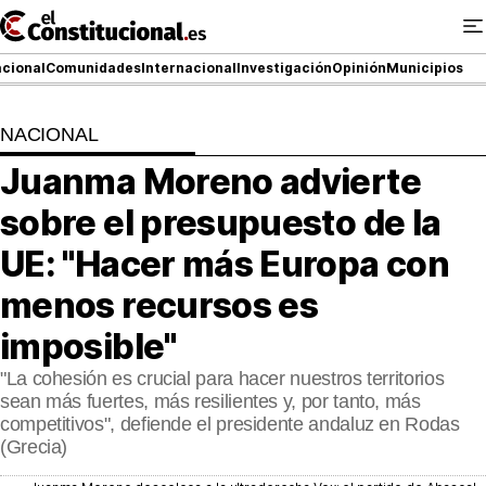
Ir
al
contenido
cional
Comunidades
Internacional
Investigación
Opinión
Municipios
NACIONAL
NACIONAL
Juanma Moreno advierte
COMUNIDADES
sobre el presupuesto de la
ElConstitucional TV
UE: "Hacer más Europa con
menos recursos es
MásQueTele
imposible"
ElConstitucional +
"La cohesión es crucial para hacer nuestros territorios
MásQueEstilo
sean más fuertes, más resilientes y, por tanto, más
competitivos", defiende el presidente andaluz en Rodas
MásQuePartidos
(Grecia)