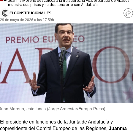
Juanma Moreno descoloca a la ultraderecha Vox: el partido de Abascal
MásQueSucesos
muestra sus prisas y su desconcierto con Andalucía
ELCONSTITUCIONAL.ES
MásQueMercados
Ve
29 de mayo de 2026 a las 17:59h
re
so
JuicioExprés
INVESTIGACIÓN
INTERNACIONAL
OPINIÓN
MUNICIPIOS
Juan Moreno, este lunes (Jorge Armestar/Europa Press)
El presidente en funciones de la Junta de Andalucía y
copresidente del Comité Europeo de las Regiones,
Juanma