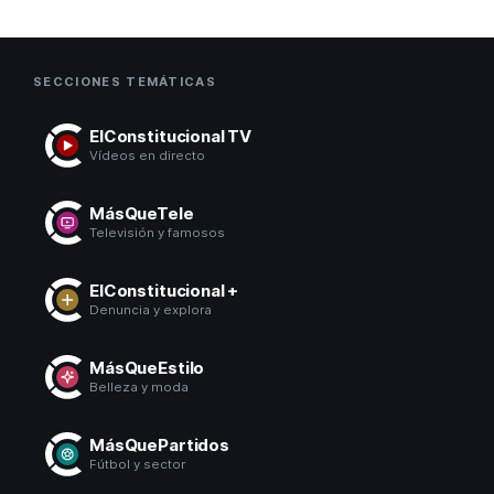
SECCIONES TEMÁTICAS
ElConstitucional TV
Vídeos en directo
MásQueTele
Televisión y famosos
ElConstitucional +
Denuncia y explora
MásQueEstilo
Belleza y moda
MásQuePartidos
Fútbol y sector