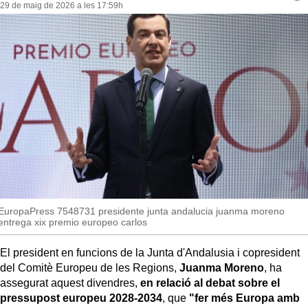
MésQueSuccessos
29 de maig de 2026 a les 17:59h
re
so
MésQueMercats
JudiciExprés
INVESTIGACIÓ
INTERNACIONAL
OPINIÓ
MUNICIPIS
EuropaPress 7548731 presidente junta andalucia juanma moreno
entrega xix premio europeo carlos
El president en funcions de la Junta d'Andalusia i copresident
del Comitè Europeu de les Regions,
Juanma Moreno
, ha
assegurat aquest divendres,
en relació al debat sobre el
pressupost europeu 2028-2034
, que
"fer més Europa amb