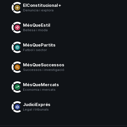
ElConstitucional +
Denuncia i explora
MésQueEstil
Bellesa i moda
MésQuePartits
Futbol i sector
MésQueSuccessos
Successos i investigació
MésQueMercats
Economia i mercats
JudiciExprés
Legal i tribunals