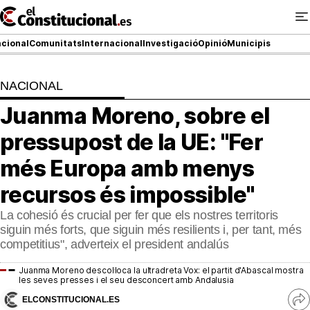
Ir
al
contenido
cional
Comunitats
Internacional
Investigació
Opinió
Municipis
NACIONAL
NACIONAL
Juanma Moreno, sobre el
COMUNITATS
pressupost de la UE: "Fer
ElConstitucional TV
més Europa amb menys
recursos és impossible"
MésQueTele
La cohesió és crucial per fer que els nostres territoris
ElConstitucional +
siguin més forts, que siguin més resilients i, per tant, més
competitius", adverteix el president andalús
MésQueEstil
Juanma Moreno descol·loca la ultradreta Vox: el partit d'Abascal mostra
les seves presses i el seu desconcert amb Andalusia
MésQuePartits
ELCONSTITUCIONAL.ES
Ve