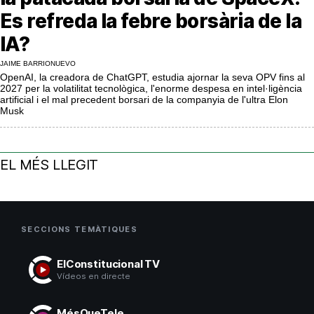
MésQueSuccessos
Es refreda la febre borsària de la
MésQueMercats
IA?
JAIME BARRIONUEVO
JudiciExprés
OpenAI, la creadora de ChatGPT, estudia ajornar la seva OPV fins al
2027 per la volatilitat tecnològica, l'enorme despesa en intel·ligència
INVESTIGACIÓ
artificial i el mal precedent borsari de la companyia de l'ultra Elon
Musk
INTERNACIONAL
OPINIÓ
MUNICIPIS
EL MÉS LLEGIT
SECCIONS TEMÀTIQUES
ElConstitucional TV
Vídeos en directe
MésQueTele