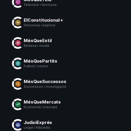
Televisió i famosos
ElConstitucional +
Denuncia i explora
MésQueEstil
Bellesa i moda
MésQuePartits
Futbol i sector
MésQueSuccessos
Successos i investigació
MésQueMercats
Economia i mercats
JudiciExprés
Legal i tribunals