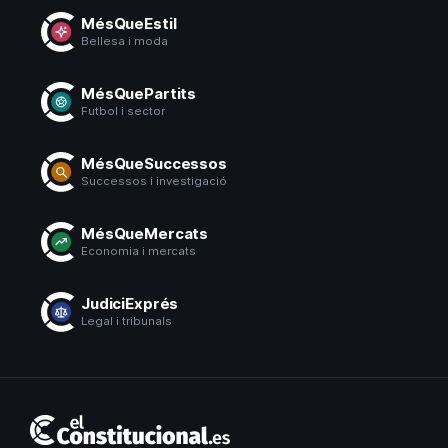
MésQueEstil
Bellesa i moda
MésQuePartits
Futbol i sector
MésQueSuccessos
Successos i investigació
MésQueMercats
Economia i mercats
JudiciExprés
Legal i tribunals
El
Constitucional