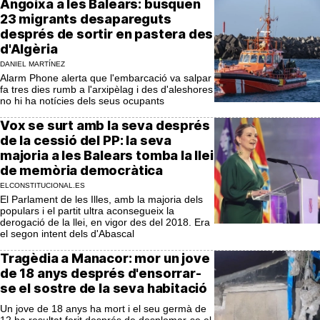
Angoixa a les Balears: busquen
23 migrants desapareguts
després de sortir en pastera des
d'Algèria
DANIEL MARTÍNEZ
Alarm Phone alerta que l'embarcació va salpar
fa tres dies rumb a l'arxipèlag i des d'aleshores
no hi ha notícies dels seus ocupants
Vox se surt amb la seva després
de la cessió del PP: la seva
majoria a les Balears tomba la llei
de memòria democràtica
ELCONSTITUCIONAL.ES
El Parlament de les Illes, amb la majoria dels
populars i el partit ultra aconsegueix la
derogació de la llei, en vigor des del 2018. Era
el segon intent dels d'Abascal
Tragèdia a Manacor: mor un jove
de 18 anys després d'ensorrar-
se el sostre de la seva habitació
Un jove de 18 anys ha mort i el seu germà de
12 ha resultat ferit després de desplomar-se el