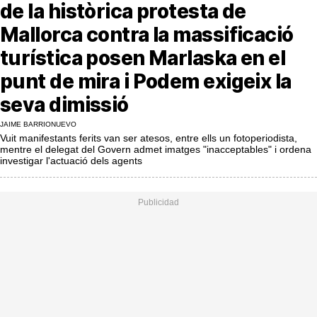
MésQueSuccessos
de la històrica protesta de
Mallorca contra la massificació
MésQueMercats
turística posen Marlaska en el
JudiciExprés
punt de mira i Podem exigeix la
INVESTIGACIÓ
seva dimissió
INTERNACIONAL
JAIME BARRIONUEVO
Vuit manifestants ferits van ser atesos, entre ells un fotoperiodista,
OPINIÓ
mentre el delegat del Govern admet imatges "inacceptables" i ordena
investigar l'actuació dels agents
MUNICIPIS