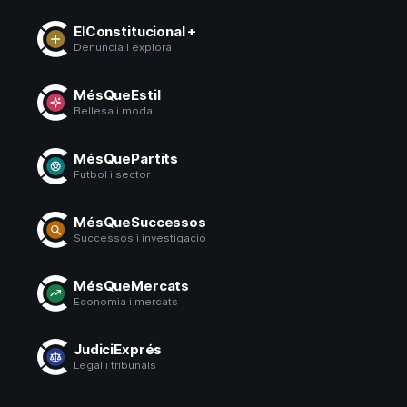
ElConstitucional +
Denuncia i explora
MésQueEstil
Bellesa i moda
MésQuePartits
Futbol i sector
MésQueSuccessos
Successos i investigació
MésQueMercats
Economia i mercats
JudiciExprés
Legal i tribunals