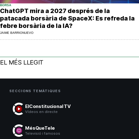
BORSA
ChatGPT mira a 2027 després de la
patacada borsària de SpaceX: Es refreda la
febre borsària de la IA?
JAIME BARRIONUEVO
EL MÉS LLEGIT
SECCIONS TEMÀTIQUES
ElConstitucional TV
Vídeos en directe
MésQueTele
Televisió i famosos