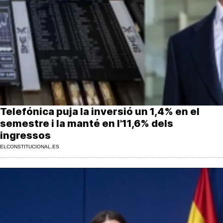
MésQueSuccessos
MésQueMercats
JudiciExprés
INVESTIGACIÓ
INTERNACIONAL
OPINIÓ
Telefónica puja la inversió un 1,4% en el
MUNICIPIS
semestre i la manté en l'11,6% dels
ingressos
ELCONSTITUCIONAL.ES