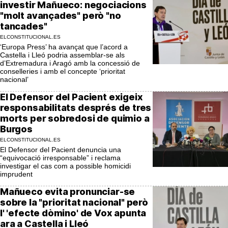
investir Mañueco: negociacions
"molt avançades" però "no
tancades"
ELCONSTITUCIONAL.ES
‘Europa Press’ ha avançat que l’acord a
Castella i Lleó podria assemblar-se als
d’Extremadura i Aragó amb la concessió de
conselleries i amb el concepte ‘prioritat
nacional’
El Defensor del Pacient exigeix
responsabilitats després de tres
morts per sobredosi de quimio a
Burgos
ELCONSTITUCIONAL.ES
El Defensor del Pacient denuncia una
“equivocació irresponsable” i reclama
investigar el cas com a possible homicidi
imprudent
Mañueco evita pronunciar-se
sobre la "prioritat nacional" però
l' 'efecte dòmino' de Vox apunta
ara a Castella i Lleó