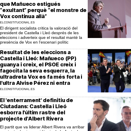
que Mañueco estigués
“exultant” perquè “el monstre de
Vox continua allà”
ELCONSTITUCIONAL.ES
El dirigent socialista critica la valoració del
president de Castella i Lleó després de les
eleccions i adverteix que el resultat manté la
presència de Vox en l'escenari polític
Resultat de les eleccions a
Castella i Lleó: Mañueco (PP)
guanya i creix, el PSOE creix i
fagocita la seva esquerra, la
ultradreta Vox es fa més forta i
l'ultra Alvise Pérez ni entra
ELCONSTITUCIONAL.ES
El 'enterrament' definitiu de
Ciutadans: Castella i Lleó
esborra l'últim rastre del
projecte d'Albert Rivera
El partit que va liderar Albert Rivera va arribar