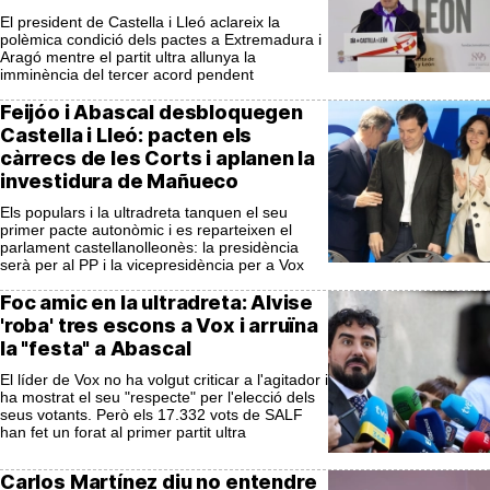
El president de Castella i Lleó aclareix la
polèmica condició dels pactes a Extremadura i
Aragó mentre el partit ultra allunya la
imminència del tercer acord pendent
Feijóo i Abascal desbloquegen
Castella i Lleó: pacten els
càrrecs de les Corts i aplanen la
investidura de Mañueco
Els populars i la ultradreta tanquen el seu
primer pacte autonòmic i es reparteixen el
parlament castellanolleonès: la presidència
serà per al PP i la vicepresidència per a Vox
Foc amic en la ultradreta: Alvise
'roba' tres escons a Vox i arruïna
la "festa" a Abascal
El líder de Vox no ha volgut criticar a l'agitador i
ha mostrat el seu "respecte" per l'elecció dels
seus votants. Però els 17.332 vots de SALF
han fet un forat al primer partit ultra
Carlos Martínez diu no entendre