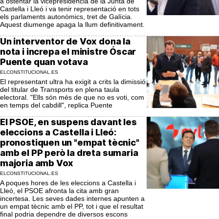
a ostentar la vicepresidència de la Junta de
Castella i Lleó i va tenir representació en tots
els parlaments autonòmics, tret de Galícia.
Aquest diumenge apaga la llum definitivament.
Un interventor de Vox dona la
nota i increpa el ministre Óscar
Puente quan votava
ELCONSTITUCIONAL.ES
El representant ultra ha exigit a crits la dimissió
del titular de Transports en plena taula
electoral. "Ells són més de que no es voti, com
en temps del cabdill", replica Puente
El PSOE, en suspens davant les
eleccions a Castella i Lleó:
pronostiquen un "empat tècnic"
amb el PP però la dreta sumaria
majoria amb Vox
ELCONSTITUCIONAL.ES
A poques hores de les eleccions a Castella i
Lleó, el PSOE afronta la cita amb gran
incertesa. Les seves dades internes apunten a
un empat tècnic amb el PP, tot i que el resultat
final podria dependre de diversos escons