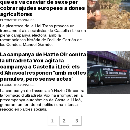
que es va canviar de sexe per
cobrar ajudes europees a dones
agricultores
ELCONSTITUCIONAL.ES
La picaresca de la Llei Trans provoca un
trencament als socialistes de Castella i Lleó en
plena campanya electoral amb la
rocambolesca història de l'edil de Carrión de
los Condes, Manuel Garrido.
La campanya de Hazte Oír contra
la ultradreta Vox agita la
campanya a Castella i Lleó: els
d'Abascal responen "amb moltes
paraules, però sense actes"
ELCONSTITUCIONAL.ES
La campanya de l'associació Hazte Oír contra
la formació d'ultradreta Vox ha irromput en la
precampanya autonòmica de Castella i Lleó,
generant un fort debat polític i una intensa
reacció en xarxes socials.
1
2
3