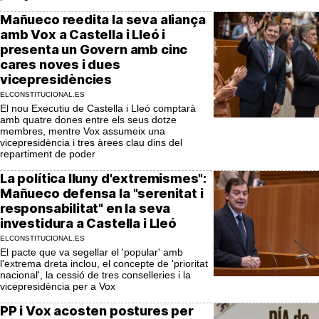
Mañueco reedita la seva aliança
amb Vox a Castella i Lleó i
presenta un Govern amb cinc
cares noves i dues
vicepresidències
ELCONSTITUCIONAL.ES
El nou Executiu de Castella i Lleó comptarà
amb quatre dones entre els seus dotze
membres, mentre Vox assumeix una
vicepresidència i tres àrees clau dins del
repartiment de poder
La política lluny d'extremismes":
Mañueco defensa la "serenitat i
responsabilitat" en la seva
investidura a Castella i Lleó
ELCONSTITUCIONAL.ES
El pacte que va segellar el 'popular' amb
l'extrema dreta inclou, el concepte de 'prioritat
nacional', la cessió de tres conselleries i la
vicepresidència per a Vox
PP i Vox acosten postures per