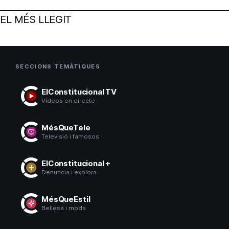
EL MÉS LLEGIT
SECCIONS TEMÀTIQUES
ElConstitucional TV
Vídeos en directe
MésQueTele
Televisió i famosos
ElConstitucional +
Denuncia i explora
MésQueEstil
Bellesa i moda