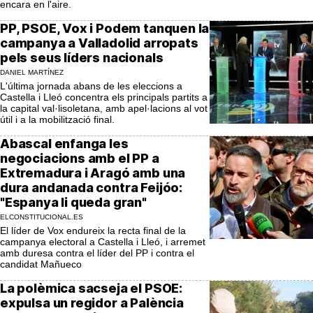
encara en l'aire.
PP, PSOE, Vox i Podem tanquen la
campanya a Valladolid arropats
pels seus líders nacionals
DANIEL MARTÍNEZ
L'última jornada abans de les eleccions a
Castella i Lleó concentra els principals partits a
la capital val·lisoletana, amb apel·lacions al vot
útil i a la mobilització final.
Abascal enfanga les
negociacions amb el PP a
Extremadura i Aragó amb una
dura andanada contra Feijóo:
"Espanya li queda gran"
ELCONSTITUCIONAL.ES
El líder de Vox endureix la recta final de la
campanya electoral a Castella i Lleó, i arremet
amb duresa contra el líder del PP i contra el
candidat Mañueco
La polèmica sacseja el PSOE:
expulsa un regidor a Palència