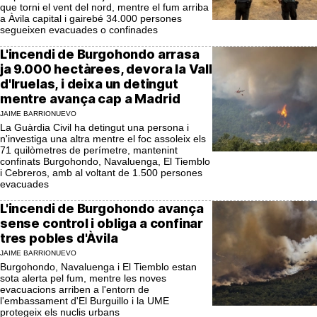
que torni el vent del nord, mentre el fum arriba
a Àvila capital i gairebé 34.000 persones
segueixen evacuades o confinades
L'incendi de Burgohondo arrasa
ja 9.000 hectàrees, devora la Vall
d'Iruelas, i deixa un detingut
mentre avança cap a Madrid
JAIME BARRIONUEVO
La Guàrdia Civil ha detingut una persona i
n'investiga una altra mentre el foc assoleix els
71 quilòmetres de perímetre, mantenint
confinats Burgohondo, Navaluenga, El Tiemblo
i Cebreros, amb al voltant de 1.500 persones
evacuades
L'incendi de Burgohondo avança
sense control i obliga a confinar
tres pobles d'Àvila
JAIME BARRIONUEVO
Burgohondo, Navaluenga i El Tiemblo estan
sota alerta pel fum, mentre les noves
evacuacions arriben a l'entorn de
l'embassament d'El Burguillo i la UME
protegeix els nuclis urbans