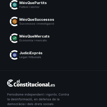
MésQuePartits
Futbol i sector
MésQueSuccessos
Successos i investigació
MésQueMercats
Economia i mercats
JudiciExprés
Legal i tribunals
El
Constitucional
Periodisme independent i rigorós. Contra
la desinformació, en defensa de la
democràcia i dels drets socials.