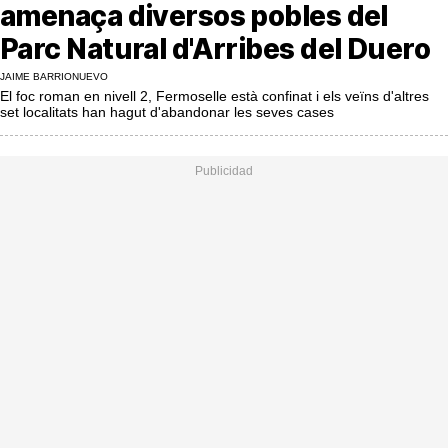
MésQueSuccessos
amenaça diversos pobles del
Parc Natural d'Arribes del Duero
MésQueMercats
JAIME BARRIONUEVO
JudiciExprés
El foc roman en nivell 2, Fermoselle està confinat i els veïns d'altres
set localitats han hagut d'abandonar les seves cases
INVESTIGACIÓ
INTERNACIONAL
OPINIÓ
MUNICIPIS