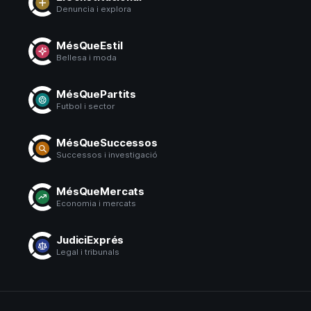
Denuncia i explora
MésQueEstil
Bellesa i moda
MésQuePartits
Futbol i sector
MésQueSuccessos
Successos i investigació
MésQueMercats
Economia i mercats
JudiciExprés
Legal i tribunals