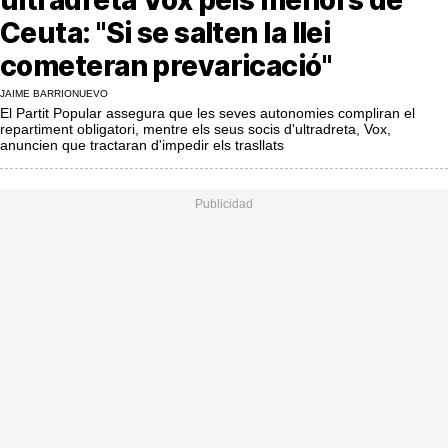
MésQueSuccessos
Ceuta: "Si se salten la llei
MésQueMercats
cometeran prevaricació"
JudiciExprés
JAIME BARRIONUEVO
El Partit Popular assegura que les seves autonomies compliran el
repartiment obligatori, mentre els seus socis d'ultradreta, Vox,
INVESTIGACIÓ
anuncien que tractaran d'impedir els trasllats
INTERNACIONAL
OPINIÓ
MUNICIPIS