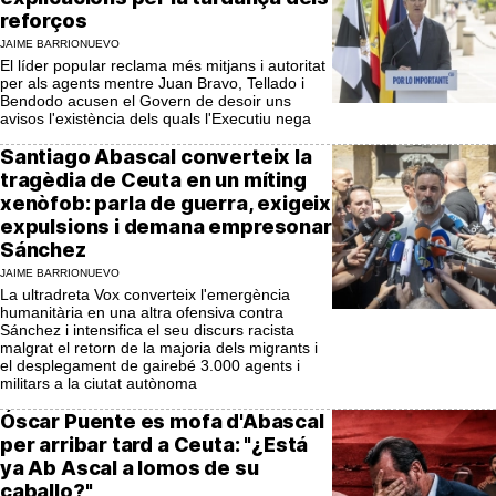
reforços
JAIME BARRIONUEVO
El líder popular reclama més mitjans i autoritat
per als agents mentre Juan Bravo, Tellado i
Bendodo acusen el Govern de desoir uns
avisos l'existència dels quals l'Executiu nega
Santiago Abascal converteix la
tragèdia de Ceuta en un míting
xenòfob: parla de guerra, exigeix
expulsions i demana empresonar
Sánchez
JAIME BARRIONUEVO
La ultradreta Vox converteix l'emergència
humanitària en una altra ofensiva contra
Sánchez i intensifica el seu discurs racista
malgrat el retorn de la majoria dels migrants i
el desplegament de gairebé 3.000 agents i
militars a la ciutat autònoma
Óscar Puente es mofa d'Abascal
per arribar tard a Ceuta: "¿Está
ya Ab Ascal a lomos de su
caballo?"