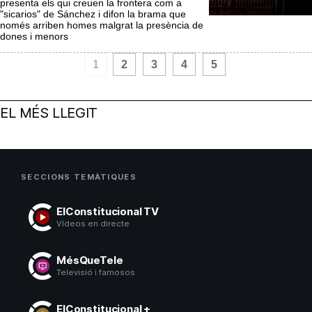
presenta els qui creuen la frontera com a
"sicarios" de Sánchez i difon la brama que
només arriben homes malgrat la presència de
dones i menors
1
2
3
4
5
EL MÉS LLEGIT
SECCIONS TEMÀTIQUES
ElConstitucional TV
Vídeos en directe
MésQueTele
Televisió i famosos
ElConstitucional +