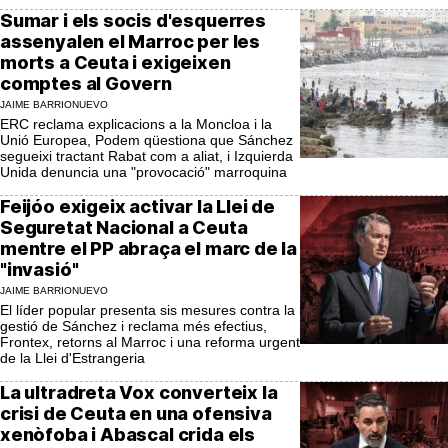
Sumar i els socis d'esquerres
assenyalen el Marroc per les
morts a Ceuta i exigeixen
comptes al Govern
JAIME BARRIONUEVO
ERC reclama explicacions a la Moncloa i la
Unió Europea, Podem qüestiona que Sánchez
segueixi tractant Rabat com a aliat, i Izquierda
Unida denuncia una "provocació" marroquina
Feijóo exigeix activar la Llei de
Seguretat Nacional a Ceuta
mentre el PP abraça el marc de la
"invasió"
JAIME BARRIONUEVO
El líder popular presenta sis mesures contra la
gestió de Sánchez i reclama més efectius,
Frontex, retorns al Marroc i una reforma urgent
de la Llei d'Estrangeria
La ultradreta Vox converteix la
crisi de Ceuta en una ofensiva
xenòfoba i Abascal crida els