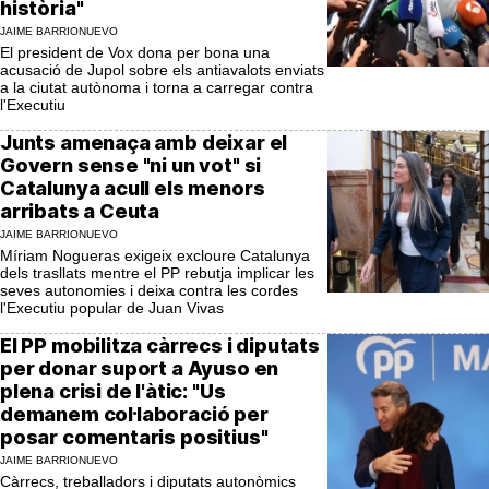
història"
JAIME BARRIONUEVO
El president de Vox dona per bona una
acusació de Jupol sobre els antiavalots enviats
a la ciutat autònoma i torna a carregar contra
l'Executiu
Junts amenaça amb deixar el
Govern sense "ni un vot" si
Catalunya acull els menors
arribats a Ceuta
JAIME BARRIONUEVO
Míriam Nogueras exigeix excloure Catalunya
dels trasllats mentre el PP rebutja implicar les
seves autonomies i deixa contra les cordes
l'Executiu popular de Juan Vivas
El PP mobilitza càrrecs i diputats
per donar suport a Ayuso en
plena crisi de l'àtic: "Us
demanem col·laboració per
posar comentaris positius"
JAIME BARRIONUEVO
Càrrecs, treballadors i diputats autonòmics