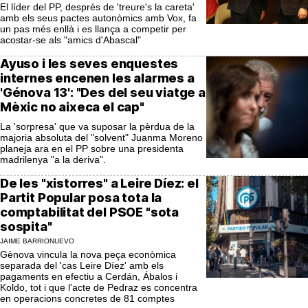
El líder del PP, després de 'treure's la careta'
amb els seus pactes autonòmics amb Vox, fa
un pas més enllà i es llança a competir per
acostar-se als "amics d'Abascal"
Ayuso i les seves enquestes
internes encenen les alarmes a
'Génova 13': "Des del seu viatge a
Mèxic no aixeca el cap"
La 'sorpresa' que va suposar la pèrdua de la
majoria absoluta del "solvent" Juanma Moreno
planeja ara en el PP sobre una presidenta
madrilenya "a la deriva".
De les "xistorres" a Leire Díez: el
Partit Popular posa tota la
comptabilitat del PSOE "sota
sospita"
JAIME BARRIONUEVO
Gènova vincula la nova peça econòmica
separada del 'cas Leire Díez' amb els
pagaments en efectiu a Cerdán, Ábalos i
Koldo, tot i que l'acte de Pedraz es concentra
en operacions concretes de 81 comptes