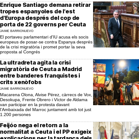
Enrique Santiago demana retirar
tropes espanyoles de l'est
d'Europa després del cop de
porta de 22 governs per Ceuta
JAIME BARRIONUEVO
El portaveu parlamentari d'IU acusa els socis
europeus de posar-se contra Espanya després
de la crisi migratòria i promet portar la seva
proposta al Congrés
La ultradreta agita la crisi
migratòria de Ceuta a Madrid
entre banderes franquistes i
crits xenòfobs
JAIME BARRIONUEVO
Macarena Olona, Alvise Pérez, càrrecs de Vox,
Desokupa, Frente Obrero i Víctor de Aldama
van participar en la protesta davant
l'Ambaixada del Marroc juntament amb tot just
1.200 persones
Feijóo nega el retorn a la
normalitat a Ceuta i el PP exigeix
explicacions per la tardança dels