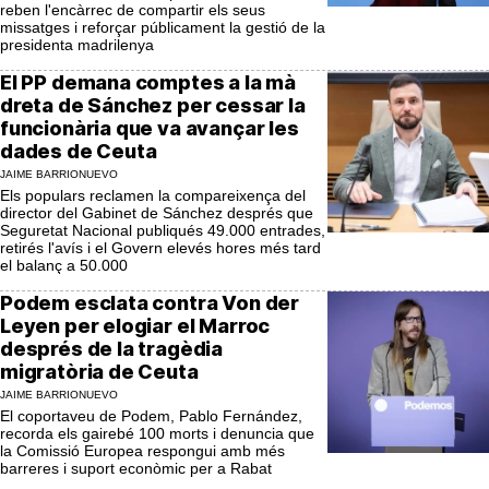
reben l'encàrrec de compartir els seus
missatges i reforçar públicament la gestió de la
presidenta madrilenya
El PP demana comptes a la mà
dreta de Sánchez per cessar la
funcionària que va avançar les
dades de Ceuta
JAIME BARRIONUEVO
Els populars reclamen la compareixença del
director del Gabinet de Sánchez després que
Seguretat Nacional publiqués 49.000 entrades,
retirés l'avís i el Govern elevés hores més tard
el balanç a 50.000
Podem esclata contra Von der
Leyen per elogiar el Marroc
després de la tragèdia
migratòria de Ceuta
JAIME BARRIONUEVO
El coportaveu de Podem, Pablo Fernández,
recorda els gairebé 100 morts i denuncia que
la Comissió Europea respongui amb més
barreres i suport econòmic per a Rabat