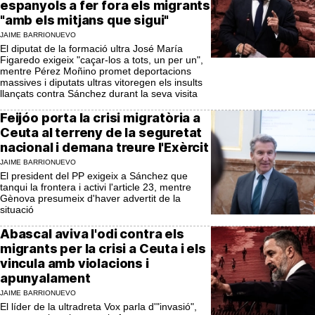
espanyols a fer fora els migrants
"amb els mitjans que sigui"
JAIME BARRIONUEVO
El diputat de la formació ultra José María
Figaredo exigeix "caçar-los a tots, un per un",
mentre Pérez Moñino promet deportacions
massives i diputats ultras vitoregen els insults
llançats contra Sánchez durant la seva visita
Feijóo porta la crisi migratòria a
Ceuta al terreny de la seguretat
nacional i demana treure l'Exèrcit
JAIME BARRIONUEVO
El president del PP exigeix a Sánchez que
tanqui la frontera i activi l'article 23, mentre
Gènova presumeix d'haver advertit de la
situació
Abascal aviva l'odi contra els
migrants per la crisi a Ceuta i els
vincula amb violacions i
apunyalament
JAIME BARRIONUEVO
El líder de la ultradreta Vox parla d'"invasió",