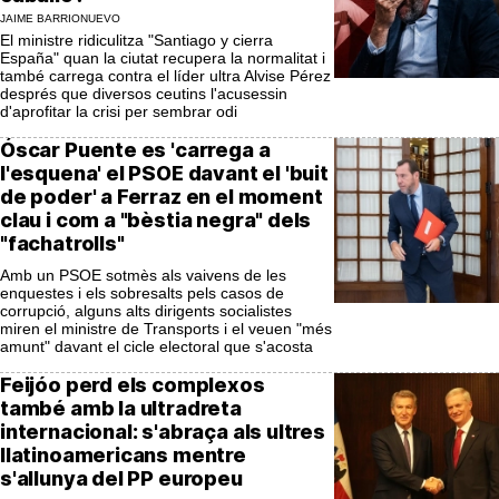
JAIME BARRIONUEVO
El ministre ridiculitza "Santiago y cierra
España" quan la ciutat recupera la normalitat i
també carrega contra el líder ultra Alvise Pérez
després que diversos ceutins l'acusessin
d'aprofitar la crisi per sembrar odi
Óscar Puente es 'carrega a
l'esquena' el PSOE davant el 'buit
de poder' a Ferraz en el moment
clau i com a "bèstia negra" dels
"fachatrolls"
Amb un PSOE sotmès als vaivens de les
enquestes i els sobresalts pels casos de
corrupció, alguns alts dirigents socialistes
miren el ministre de Transports i el veuen "més
amunt" davant el cicle electoral que s'acosta
Feijóo perd els complexos
també amb la ultradreta
internacional: s'abraça als ultres
llatinoamericans mentre
s'allunya del PP europeu