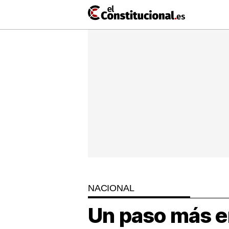
Ir
al
contenido
NACIONAL
COMUNIDADES
ElConstit
TV
MásQueT
NACIONAL
Un paso más e