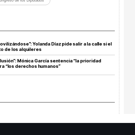
ongreso de los Diputados
lizándose”: Yolanda Díaz pide salir a la calle si el
 de los alquileres
usión”: Mónica García sentencia “la prioridad
tra “los derechos humanos”