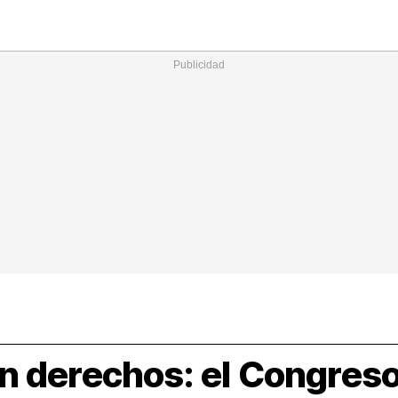
Nacional
Comunidades
Intern
I
ucional
ElConstitucional
MásQuePartidos
MásQueMercado
I
O
+
ele
MásQueEstilo
MásQueSucesos
JuicioExprés
M
n derechos: el Congreso