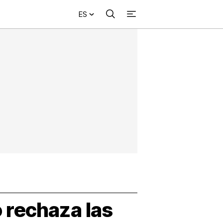
ES
Buscar
+
acional
Investigación
Opinión
Municipios
Más
NVESTIGACIÓN
s
NTERNACIONAL
PINIÓN
UNICIPIOS
 rechaza las