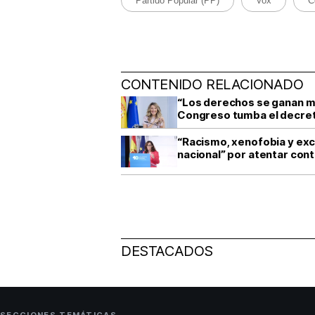
Partido Popular (PP)
Vox
C
CONTENIDO RELACIONADO
“Los derechos se ganan movi
Congreso tumba el decreto
“Racismo, xenofobia y excl
nacional” por atentar con
DESTACADOS
SECCIONES TEMÁTICAS