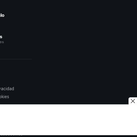
lo
a
és
les
ivacidad
okies
idad
Cookies