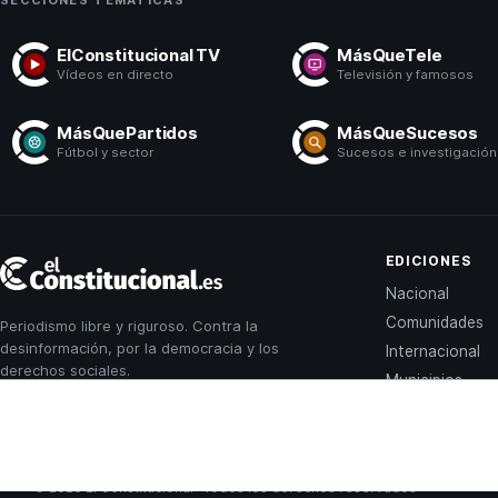
ElConstitucional TV
MásQueTele
Vídeos en directo
Televisión y famosos
MásQuePartidos
MásQueSucesos
Fútbol y sector
Sucesos e investigación
El
EDICIONES
Constitucional
Nacional
Comunidades
Periodismo libre y riguroso. Contra la
desinformación, por la democracia y los
Internacional
derechos sociales.
Municipios
© 2026 El Constitucional · Todos los derechos reservados