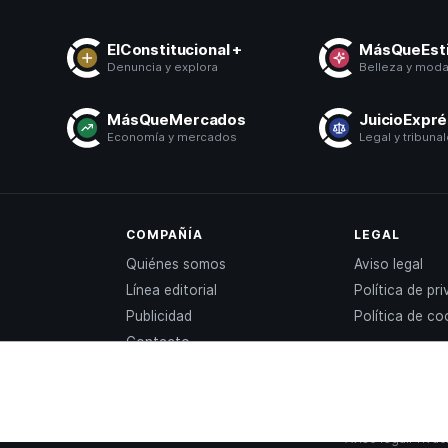
ElConstitucional +
MásQueEsti
Denuncia y explora
Belleza y mod
MásQueMercados
JuicioExpr
Economía y mercados
Legal y tribuna
COMPAÑÍA
LEGAL
Quiénes somos
Aviso legal
Línea editorial
Política de pr
Publicidad
Política de co
Contacto
Aviso legal
Privac