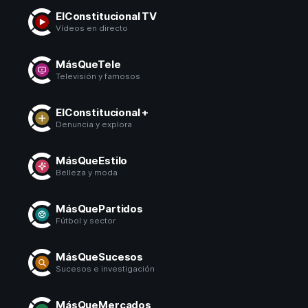
ElConstitucional TV
Vídeos en directo
MásQueTele
Televisión y famosos
ElConstitucional +
Denuncia y explora
MásQueEstilo
Belleza y moda
MásQuePartidos
Fútbol y sector
MásQueSucesos
Sucesos e investigación
MásQueMercados