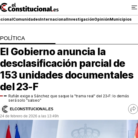
Ir
al
contenido
cional
Comunidades
Internacional
Investigación
Opinión
Municipios
POLÍTICA
NACIONAL
El Gobierno anuncia la
COMUNIDADES
desclasificación parcial de
ElConstitucional TV
153 unidades documentales
del 23-F
MásQueTele
Rufián exige a Sánchez que saque la "trama real" del 23‑F: lo demás
ElConstitucional +
será solo "salseo"
ELCONSTITUCIONAL.ES
Ve
MásQueEstilo
24 de febrero de 2026 a las 13:49h
re
so
MásQuePartidos