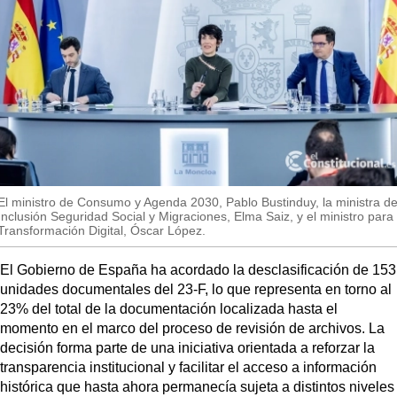
MásQueSucesos
MásQueMercados
JuicioExprés
INVESTIGACIÓN
INTERNACIONAL
OPINIÓN
El ministro de Consumo y Agenda 2030, Pablo Bustinduy, la ministra d
MUNICIPIOS
Inclusión Seguridad Social y Migraciones, Elma Saiz, y el ministro para 
Transformación Digital, Óscar López.
El Gobierno de España ha acordado la desclasificación de 153
unidades documentales del 23-F, lo que representa en torno al
23% del total de la documentación localizada hasta el
momento en el marco del proceso de revisión de archivos. La
decisión forma parte de una iniciativa orientada a reforzar la
transparencia institucional y facilitar el acceso a información
histórica que hasta ahora permanecía sujeta a distintos niveles