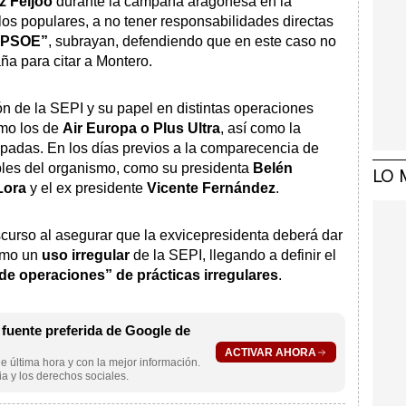
z Feijóo
durante la campaña aragonesa en la
os populares, a no tener responsabilidades directas
 PSOE”
, subrayan, defendiendo que en este caso no
 para citar a Montero.
n de la SEPI y su papel en distintas operaciones
omo los de
Air Europa o Plus Ultra
, así como la
ipadas. En los días previos a la comparecencia de
bles del organismo, como su presidenta
Belén
LO 
Lora
y el ex presidente
Vicente Fernández
.
urso al asegurar que la exvicepresidenta deberá dar
como un
uso irregular
de la SEPI, llegando a definir el
de operaciones” de prácticas irregulares
.
uente preferida de Google de
ACTIVAR AHORA
e última hora y con la mejor información.
a y los derechos sociales.