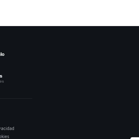
lo
a
és
les
ivacidad
okies