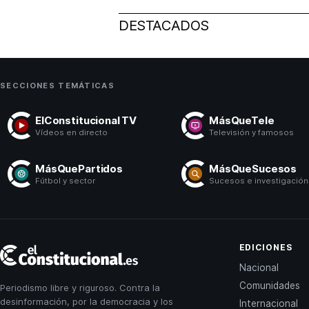
DESTACADOS
SECCIONES TEMÁTICAS
ElConstitucional TV
MásQueTele
Vídeos en directo
Televisión y famosos
MásQuePartidos
MásQueSucesos
Fútbol y sector
Sucesos e investigación
El
EDICIONES
Constitucional
Nacional
Comunidades
Periodismo libre y riguroso. Contra la
desinformación, por la democracia y los
Internacional