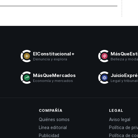
ElConstitucional +
MásQueEsti
Denuncia y explora
Belleza y mod
MásQueMercados
JuicioExpr
Economía y mercados
Legal y tribuna
COMPAÑÍA
LEGAL
Quiénes somos
Aviso legal
Línea editorial
Política de pr
Publicidad
Política de co