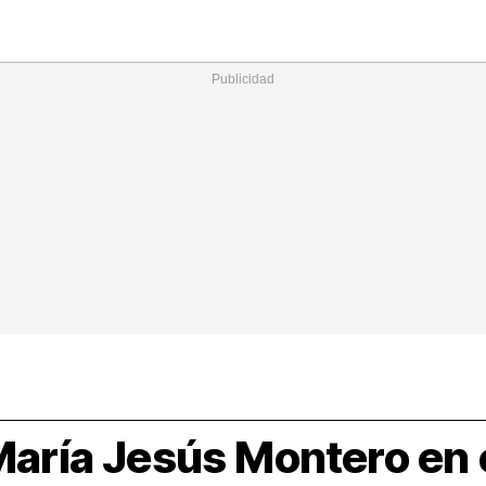
Nacional
Comunidades
Intern
I
ucional
ElConstitucional
MásQuePartidos
MásQueMercado
I
O
+
ele
MásQueEstilo
MásQueSucesos
JuicioExprés
M
 María Jesús Montero en