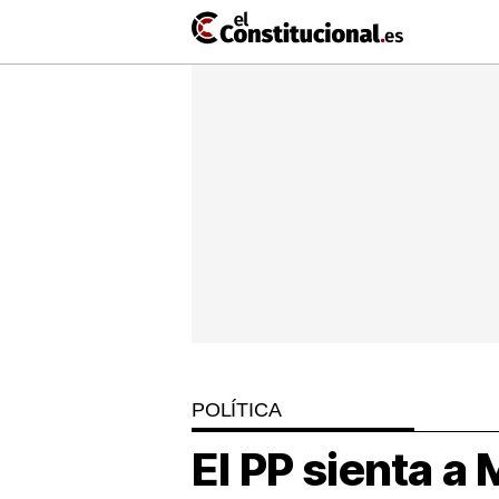
Ir
al
contenido
NACIONAL
COMUNIDADES
ElConstit
TV
MásQueT
POLÍTICA
El PP sienta a