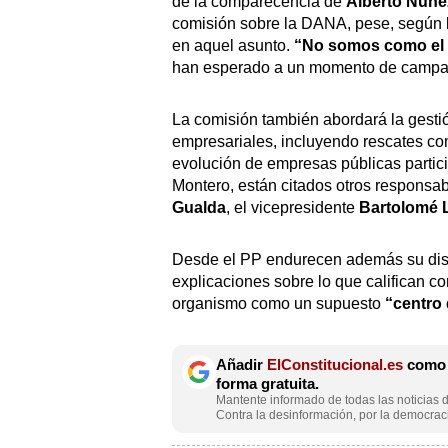
de la comparecencia de
Alberto Núñe
comisión sobre la DANA, pese, según l
en aquel asunto.
“No somos como el
han esperado a un momento de campaña
La comisión también abordará la gestió
empresariales, incluyendo rescates c
evolución de empresas públicas partic
Montero, están citados otros responsa
Gualda
, el vicepresidente
Bartolomé 
Desde el PP endurecen además su disc
explicaciones sobre lo que califican 
organismo como un supuesto
“centro 
Añadir
ElConstitucional.es
como f
forma gratuita.
Mantente informado de todas las noticias d
Contra la desinformación, por la democraci