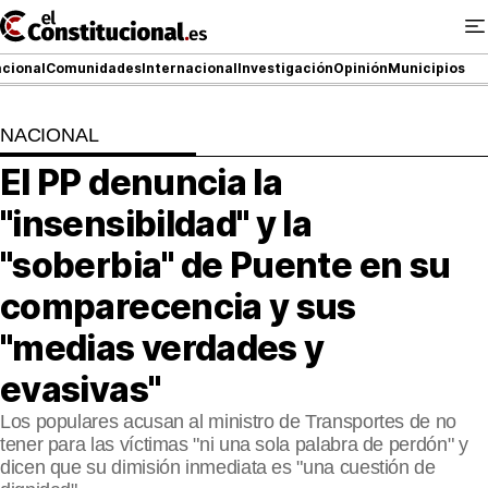
Ir
al
contenido
cional
Comunidades
Internacional
Investigación
Opinión
Municipios
NACIONAL
NACIONAL
El PP denuncia la
COMUNIDADES
"insensibildad" y la
ElConstitucional TV
"soberbia" de Puente en su
comparecencia y sus
MásQueTele
"medias verdades y
ElConstitucional +
evasivas"
MásQueEstilo
Los populares acusan al ministro de Transportes de no
tener para las víctimas "ni una sola palabra de perdón" y
MásQuePartidos
dicen que su dimisión inmediata es "una cuestión de