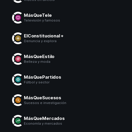
MásQueTele
Televisión y famosos
ElConstitucional +
Denuncia y explora
MásQueEstilo
Belleza y moda
MásQuePartidos
Fútbol y sector
MásQueSucesos
Sucesos e investigación
MásQueMercados
Economía y mercados