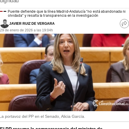
dignidad"
MásQueSucesos
Puente defiende que la línea Madrid‑Andalucía “no está abandonada ni
MásQueMercados
olvidada” y resalta la transparencia en la investigación
JAVIER RUIZ DE VERGARA
Ve
JuicioExprés
29 de enero de 2026 a las 19:04h
re
so
INVESTIGACIÓN
INTERNACIONAL
OPINIÓN
MUNICIPIOS
La portavoz del PP en el Senado, Alicia García.