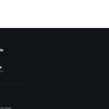
lo
a
és
les
ivacidad