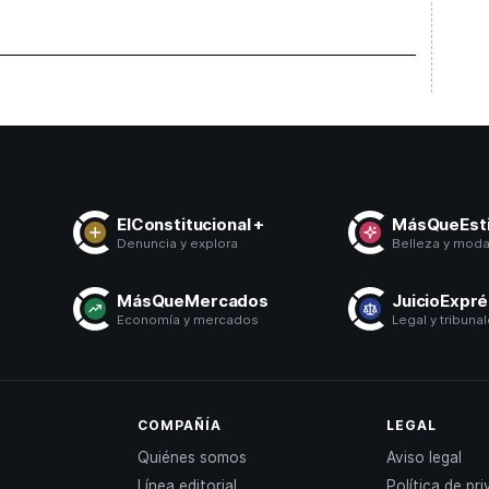
ElConstitucional +
MásQueEsti
Denuncia y explora
Belleza y mod
MásQueMercados
JuicioExpr
Economía y mercados
Legal y tribuna
COMPAÑÍA
LEGAL
Quiénes somos
Aviso legal
Línea editorial
Política de pr