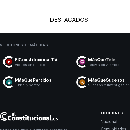
DESTACADOS
SECCIONES TEMÁTICAS
ElConstitucional TV
MásQueTele
Vídeos en directo
Televisión y famosos
MásQuePartidos
MásQueSucesos
Fútbol y sector
Sucesos e investigación
El
EDICIONES
Constitucional
Nacional
Comunidades