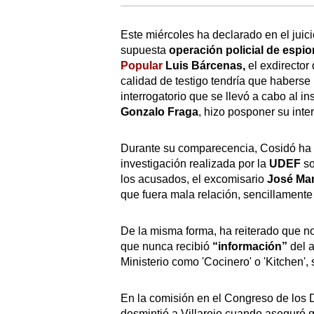
Este miércoles ha declarado en el juic
supuesta
operación policial de espio
Popular
Luis Bárcenas
,
el exdirector
calidad de testigo tendría que haberse 
interrogatorio que se llevó a cabo al in
Gonzalo Fraga
, hizo posponer su inte
Durante su comparecencia, Cosidó ha 
investigación realizada por la
UDEF
so
los acusados, el excomisario
José Man
que fuera mala relación, sencillamente
De la misma forma, ha reiterado que 
que nunca recibió
“información”
del 
Ministerio como 'Cocinero' o 'Kitchen',
En la comisión en el Congreso de los D
desmintió a Villarejo cuando aseguró 