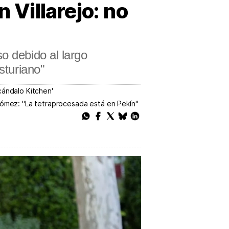
 Villarejo: no
o debido al largo
sturiano"
cándalo Kitchen'
a Gómez: "La tetraprocesada está en Pekín"