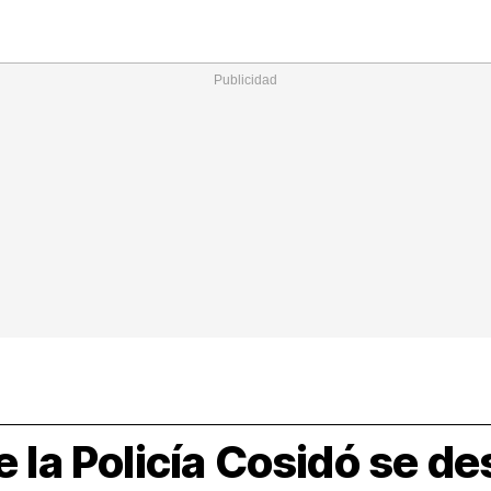
Nacional
Comunidades
Intern
I
ucional
ElConstitucional
MásQuePartidos
MásQueMercado
I
O
+
ele
MásQueEstilo
MásQueSucesos
JuicioExprés
M
e la Policía Cosidó se de