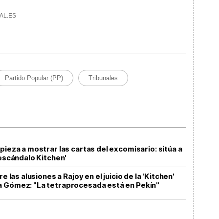
AL.ES
Partido Popular (PP)
Tribunales
pieza a mostrar las cartas del excomisario: sitúa a
'escándalo Kitchen'
e las alusiones a Rajoy en el juicio de la 'Kitchen'
a Gómez: "La tetraprocesada está en Pekín"