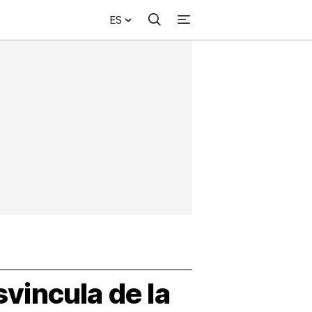
ES
Buscar
+
acional
Investigación
Opinión
Municipios
Más
NVESTIGACIÓN
s
NTERNACIONAL
PINIÓN
UNICIPIOS
svincula de la