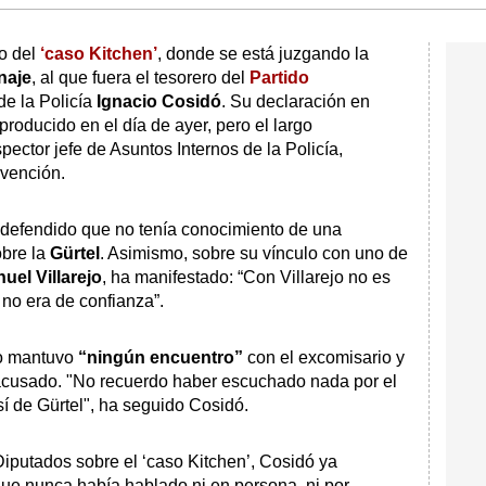
io del
‘caso Kitchen’
, donde se está juzgando la
naje
, al que fuera el tesorero del
Partido
 de la Policía
Ignacio Cosidó
. Su declaración en
producido en el día de ayer, pero el largo
spector jefe de Asuntos Internos de la Policía,
rvención.
defendido que no tenía conocimiento de una
bre la
Gürtel
. Asimismo, sobre su vínculo con uno de
uel Villarejo
, ha manifestado: “Con Villarejo no es
 no era de confianza”.
no mantuvo
“ningún encuentro”
con el excomisario y
acusado. "No recuerdo haber escuchado nada por el
 sí de Gürtel", ha seguido Cosidó.
iputados sobre el ‘caso Kitchen’, Cosidó ya
que nunca había hablado ni en persona, ni por