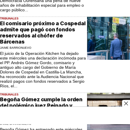
Democracia Ourensana una pena de nueve
años de inhabilitación especial para empleo o
cargo público...
TRIBUNALES
El comisario próximo a Cospedal
admite que pagó con fondos
reservados al chófer de
Bárcenas
JAIME BARRIONUEVO
El juicio de la Operación Kitchen ha dejado
este miércoles una declaración incómoda para
el PP. Andrés Gómez Gordo, comisario y
antiguo alto cargo del Gobierno de María
Dolores de Cospedal en Castilla-La Mancha,
ha reconocido ante la Audiencia Nacional que
realizó pagos con fondos reservados a Sergio
Ríos, el...
TRIBUNALES
Begoña Gómez cumple la orden
del polémico juez Peinado y
entrega el pasaporte en Plaza de
Castilla
JAIME BARRIONUEVO
Begoña Gómez ha entregado este miércoles