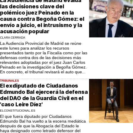
La Audiencia de Madrid evalúa
las decisiones clave del
polémico juez Peinado en la
causa contra Begoña Gómez: el
envío a juicio, el intrusismo y la
acusación popular
CLARA CERRADA
La Audiencia Provincial de Madrid se reúne
este lunes para analizar los recursos
presentados tanto por la Fiscalía como por las
defensas contra dos de las decisiones más
relevantes adoptadas por el juez Juan Carlos
Peinado en la investigación a Begoña Gómez.
En concreto, el tribunal revisará el auto que...
TRIBUNALES
El exdiputado de Ciudadanos
Edmundo Bal ejercerá la defensa
del DAO de la Guardia Civil en el
'caso Leire Díez'
ELCONSTITUCIONAL.ES
El que fuera diputado por Ciudadanos
Edmundo Bal ha vuelto a la escena mediática
después de que la Abogacía del Estado le
haya designado como letrado defensor del