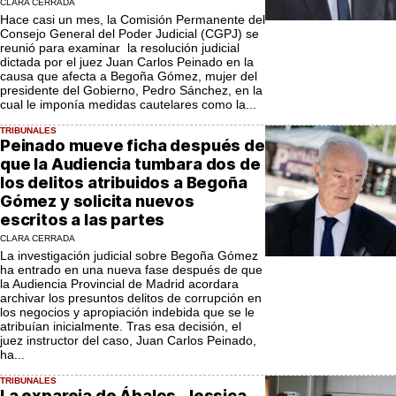
CLARA CERRADA
Hace casi un mes, la Comisión Permanente del
Consejo General del Poder Judicial (CGPJ) se
reunió para examinar la resolución judicial
dictada por el juez Juan Carlos Peinado en la
causa que afecta a Begoña Gómez, mujer del
presidente del Gobierno, Pedro Sánchez, en la
cual le imponía medidas cautelares como la...
TRIBUNALES
Peinado mueve ficha después de
que la Audiencia tumbara dos de
los delitos atribuidos a Begoña
Gómez y solicita nuevos
escritos a las partes
CLARA CERRADA
La investigación judicial sobre Begoña Gómez
ha entrado en una nueva fase después de que
la Audiencia Provincial de Madrid acordara
archivar los presuntos delitos de corrupción en
los negocios y apropiación indebida que se le
atribuían inicialmente. Tras esa decisión, el
juez instructor del caso, Juan Carlos Peinado,
ha...
TRIBUNALES
La expareja de Ábalos, Jessica