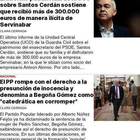
sobre Santos Cerdán sostiene
que recibió más de 300.000
euros de manera ilícita de
Servinabar
CLARA CERRADA
El último informe de la Unidad Central
Operativa (UCO) de la Guardia Civil sobre el
patrimonio del exsecretario del PSOE, Santos
Cerdán, sostiene que su familia y él disfrutaron
de más de 300.000 euros de la empresa
Servinabar, en la que le sitúan como socio del
empresario Antxon Alonso. Por otro lado,...
NACIONAL
El PP rompe con el derecho a la
presunción de inocencia y
denomina a Begoña Gómez como
"catedrática en corromper"
CLARA CERRADA
El Partido Popular liderado por Alberto Núñez
Feijóo ya ha dictaminado la sentencia de la
mujer de Pedro Sánchez, Begoña Gómez,
saltándose así el derecho de presunción de
inocencia. En sus últimas declaraciones, el
secretario general de la formación 'popular',