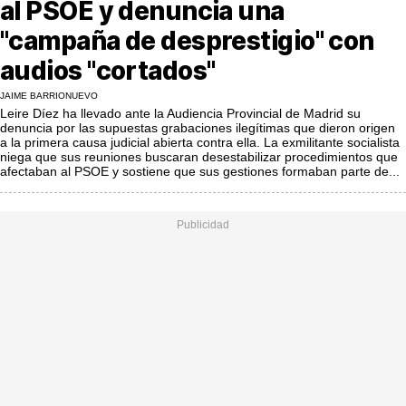
al PSOE y denuncia una
MásQueSucesos
"campaña de desprestigio" con
MásQueMercados
audios "cortados"
JuicioExprés
JAIME BARRIONUEVO
Leire Díez ha llevado ante la Audiencia Provincial de Madrid su
INVESTIGACIÓN
denuncia por las supuestas grabaciones ilegítimas que dieron origen
a la primera causa judicial abierta contra ella. La exmilitante socialista
INTERNACIONAL
niega que sus reuniones buscaran desestabilizar procedimientos que
afectaban al PSOE y sostiene que sus gestiones formaban parte de...
OPINIÓN
MUNICIPIOS