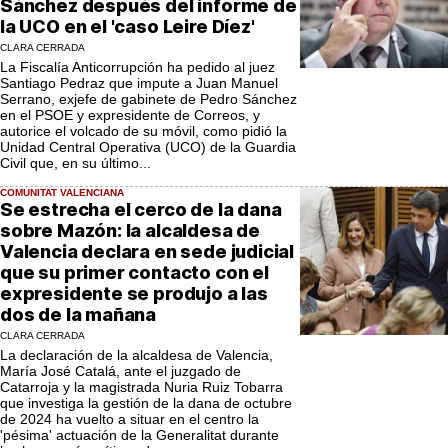
Sánchez después del informe de
la UCO en el 'caso Leire Díez'
CLARA CERRADA
La Fiscalía Anticorrupción ha pedido al juez
Santiago Pedraz que impute a Juan Manuel
Serrano, exjefe de gabinete de Pedro Sánchez
en el PSOE y expresidente de Correos, y
autorice el volcado de su móvil, como pidió la
Unidad Central Operativa (UCO) de la Guardia
Civil que, en su último...
COMUNITAT VALENCIANA
Se estrecha el cerco de la dana
sobre Mazón: la alcaldesa de
Valencia declara en sede judicial
que su primer contacto con el
expresidente se produjo a las
dos de la mañana
CLARA CERRADA
La declaración de la alcaldesa de Valencia,
María José Catalá, ante el juzgado de
Catarroja y la magistrada Nuria Ruiz Tobarra
que investiga la gestión de la dana de octubre
de 2024 ha vuelto a situar en el centro la
'pésima' actuación de la Generalitat durante