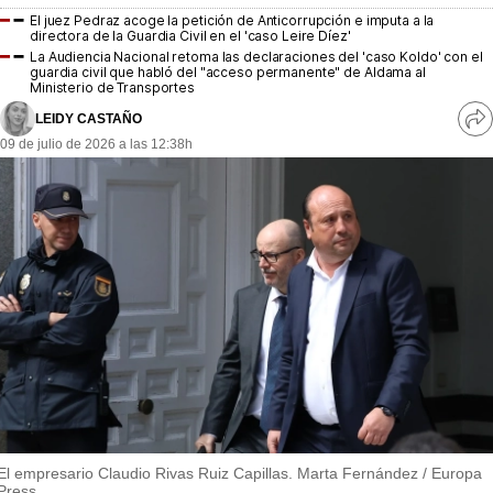
MásQueSucesos
El juez Pedraz acoge la petición de Anticorrupción e imputa a la
directora de la Guardia Civil en el 'caso Leire Díez'
MásQueMercados
La Audiencia Nacional retoma las declaraciones del 'caso Koldo' con el
guardia civil que habló del "acceso permanente" de Aldama al
Ministerio de Transportes
JuicioExprés
LEIDY CASTAÑO
Ve
09 de julio de 2026 a las 12:38h
INVESTIGACIÓN
re
so
INTERNACIONAL
OPINIÓN
MUNICIPIOS
El empresario Claudio Rivas Ruiz Capillas. Marta Fernández / Europa
Press