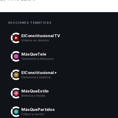
SECCIONES TEMÁTICAS
ElConstitucional TV
Vídeos en directo
MásQueTele
Televisión y famosos
ElConstitucional +
Denuncia y explora
MásQueEstilo
Belleza y moda
MásQuePartidos
Fútbol y sector