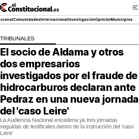
Ir
al
contenido
cional
Comunidades
Internacional
Investigación
Opinión
Municipios
TRIBUNALES
NACIONAL
El socio de Aldama y otros
COMUNIDADES
dos empresarios
ElConstitucional TV
investigados por el fraude de
hidrocarburos declaran ante
MásQueTele
Pedraz en una nueva jornada
ElConstitucional +
del 'caso Leire'
MásQueEstilo
La Audiencia Nacional encadena ya tres jornadas
seguidas de testificales dentro de la instrucción del 'caso
MásQuePartidos
Leire'