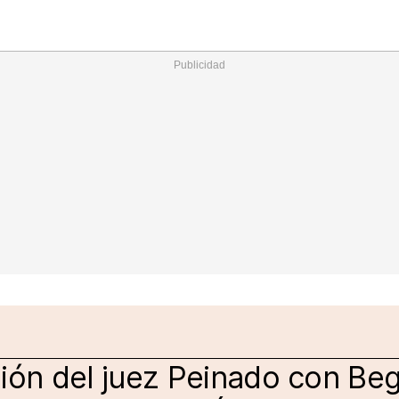
Nacional
Comunidades
Intern
I
ucional
ElConstitucional
MásQuePartidos
MásQueMercado
I
O
+
ele
MásQueEstilo
MásQueSucesos
JuicioExprés
M
sión del juez Peinado con Be