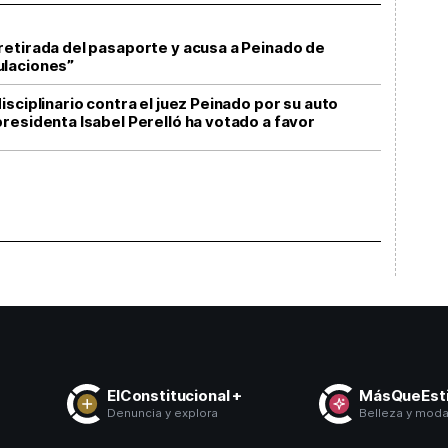
etirada del pasaporte y acusa a Peinado de
ulaciones”
sciplinario contra el juez Peinado por su auto
residenta Isabel Perelló ha votado a favor
ElConstitucional +
MásQueEsti
Denuncia y explora
Belleza y mod