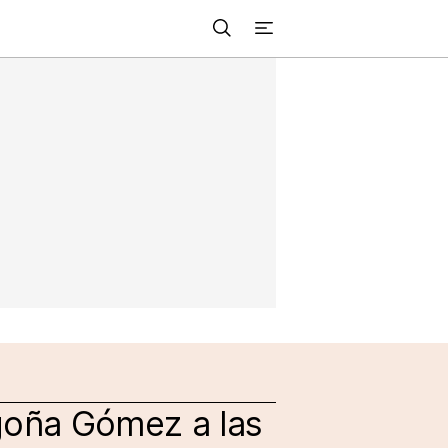
Buscar
+
acional
Investigación
Opinión
Municipios
Más
NVESTIGACIÓN
s
NTERNACIONAL
PINIÓN
UNICIPIOS
goña Gómez a las