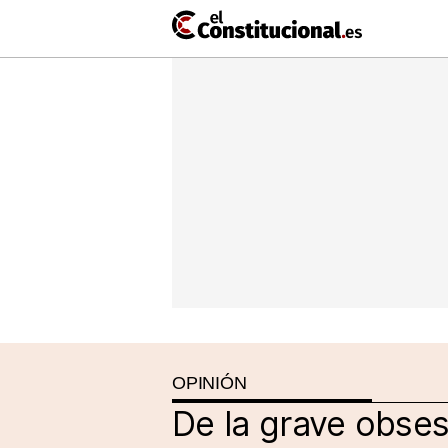
Ir
al
contenido
NACIONAL
COMUNIDADES
ElConstit
TV
MásQueT
OPINIÓN
De la grave obse