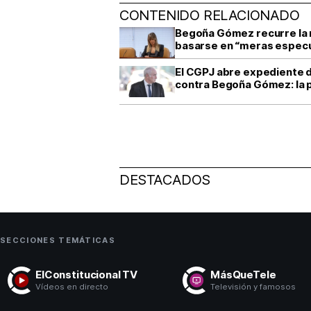
CONTENIDO RELACIONADO
Begoña Gómez recurre la r
basarse en “meras espec
El CGPJ abre expediente di
contra Begoña Gómez: la p
DESTACADOS
SECCIONES TEMÁTICAS
ElConstitucional TV
MásQueTele
Vídeos en directo
Televisión y famosos