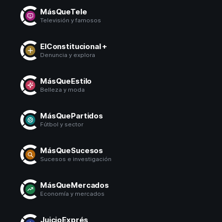
MásQueTele
Televisión y famosos
ElConstitucional +
Denuncia y explora
MásQueEstilo
Belleza y moda
MásQuePartidos
Fútbol y sector
MásQueSucesos
Sucesos e investigación
MásQueMercados
Economía y mercados
JuicioExprés