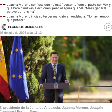
MásQueSucesos
Juanma Moreno confiesa que no está "contento" con el pacto con Vox y
que barajó nuevas elecciones, pero asegura que "el interés general
estuvo por encima"
MásQueMercados
Juanma Moreno inicia su tercer mandato en Andalucía: "No hay tiempo
que perder"
JuicioExprés
ELCONSTITUCIONAL.ES
Ve
05 de julio de 2026 a las 11:13h
INVESTIGACIÓN
re
so
INTERNACIONAL
OPINIÓN
MUNICIPIOS
El presidente de la Junta de Andalucía, Juanma Moreno. Joaquín
Corchero / Europa Press