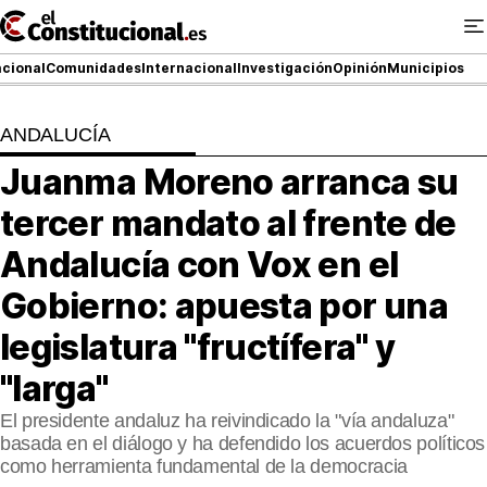
Ir
al
contenido
cional
Comunidades
Internacional
Investigación
Opinión
Municipios
ANDALUCÍA
NACIONAL
Juanma Moreno arranca su
COMUNIDADES
tercer mandato al frente de
ElConstitucional TV
Andalucía con Vox en el
Gobierno: apuesta por una
MásQueTele
legislatura "fructífera" y
ElConstitucional +
"larga"
MásQueEstilo
El presidente andaluz ha reivindicado la "vía andaluza"
basada en el diálogo y ha defendido los acuerdos políticos
MásQuePartidos
como herramienta fundamental de la democracia