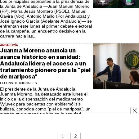
Los principales aspirantes a la presidencia de
la Junta de Andalucía —Juan Manuel Moreno
(PP), María Jesús Montero (PSOE), Manuel
Gavira (Vox), Antonio Maíllo (Por Andalucía) y
José Ignacio García (Adelante Andalucía)— se
enfrentan este lunes al primer debate electoral
de la campaña, un encuentro decisivo en la
carrera hacia las...
ANDALUCÍA
Juanma Moreno anuncia un
avance histórico en sanidad:
Andalucía lidera el acceso a un
tratamiento pionero para la “piel
de mariposa”
ELCONSTITUCIONAL.ES
El presidente de la Junta de Andalucía,
Juanma Moreno, ha destacado este lunes el
inicio de la dispensación del medicamento
Vyjuvek para pacientes con epidermólisis
bullosa, conocida como “piel de mariposa”, un
avance que supone un hito en la sanidad
pública andaluza. La medida beneficiará a
personas como Leo y...
1
2