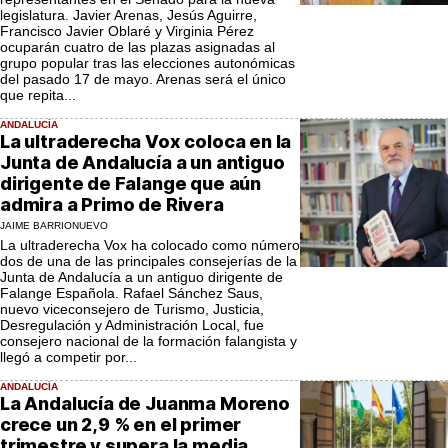
legislatura. Javier Arenas, Jesús Aguirre,
Francisco Javier Oblaré y Virginia Pérez
ocuparán cuatro de las plazas asignadas al
grupo popular tras las elecciones autonómicas
del pasado 17 de mayo. Arenas será el único
que repita...
ANDALUCÍA
La ultraderecha Vox coloca en la
Junta de Andalucía a un antiguo
dirigente de Falange que aún
admira a Primo de Rivera
JAIME BARRIONUEVO
La ultraderecha Vox ha colocado como número
dos de una de las principales consejerías de la
Junta de Andalucía a un antiguo dirigente de
Falange Española. Rafael Sánchez Saus,
nuevo viceconsejero de Turismo, Justicia,
Desregulación y Administración Local, fue
consejero nacional de la formación falangista y
llegó a competir por...
ANDALUCÍA
La Andalucía de Juanma Moreno
crece un 2,9 % en el primer
trimestre y supera la media