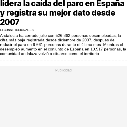
lidera la caída del paro en España
MásQueSucesos
y registra su mejor dato desde
MásQueMercados
2007
JuicioExprés
ELCONSTITUCIONAL.ES
Andalucía ha cerrado julio con 526.862 personas desempleadas, la
INVESTIGACIÓN
cifra más baja registrada desde diciembre de 2007, después de
reducir el paro en 9.661 personas durante el último mes. Mientras el
INTERNACIONAL
desempleo aumentó en el conjunto de España en 19.517 personas, la
comunidad andaluza volvió a situarse como el territorio...
OPINIÓN
MUNICIPIOS