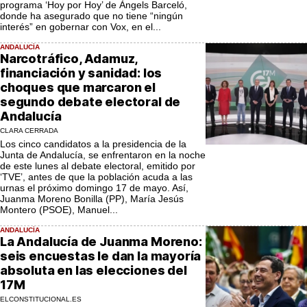
programa ‘Hoy por Hoy’ de Àngels Barceló,
donde ha asegurado que no tiene “ningún
interés” en gobernar con Vox, en el...
ANDALUCÍA
Narcotráfico, Adamuz,
financiación y sanidad: los
choques que marcaron el
segundo debate electoral de
Andalucía
CLARA CERRADA
Los cinco candidatos a la presidencia de la
Junta de Andalucía, se enfrentaron en la noche
de este lunes al debate electoral, emitido por
‘TVE’, antes de que la población acuda a las
urnas el próximo domingo 17 de mayo. Así,
Juanma Moreno Bonilla (PP), María Jesús
Montero (PSOE), Manuel...
ANDALUCÍA
La Andalucía de Juanma Moreno:
seis encuestas le dan la mayoría
absoluta en las elecciones del
17M
ELCONSTITUCIONAL.ES