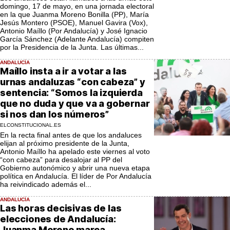
domingo, 17 de mayo, en una jornada electoral
en la que Juanma Moreno Bonilla (PP), María
Jesús Montero (PSOE), Manuel Gavira (Vox),
Antonio Maíllo (Por Andalucía) y José Ignacio
García Sánchez (Adelante Andalucía) compiten
por la Presidencia de la Junta. Las últimas...
ANDALUCÍA
Maíllo insta a ir a votar a las
urnas andaluzas “con cabeza” y
sentencia: “Somos la izquierda
que no duda y que va a gobernar
si nos dan los números”
ELCONSTITUCIONAL.ES
En la recta final antes de que los andaluces
elijan al próximo presidente de la Junta,
Antonio Maíllo ha apelado este viernes al voto
“con cabeza” para desalojar al PP del
Gobierno autonómico y abrir una nueva etapa
política en Andalucía. El líder de Por Andalucía
ha reivindicado además el...
ANDALUCÍA
Las horas decisivas de las
elecciones de Andalucía:
Juanma Moreno marca