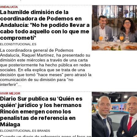
ANDALUCÍA
La humilde dimisión de la
coordinadora de Podemos en
Andalucía: "No he podido llevar a
cabo todo aquello con lo que me
comprometí"
ELCONSTITUCIONAL.ES
La coordinadora general de Podemos
Andalucía, Raquel Martínez, ha presentado su
dimisión este miércoles a través de una carta
que posteriormente ha hecho pública en redes
sociales. En ella explica que se trata de una
decisión que tomó “hace meses” pero atrasó la
comunicación de su dimisión para “no
interferir”...
VIVIR MEJOR
Diario Sur publica su 'Quién es
quién' jurídico y los hermanos
Rincón emergen como los
penalistas de referencia en
Málaga
ELCONSTITUCIONAL.ES BRANDS
Cuando un diario de referencia pone el foco en