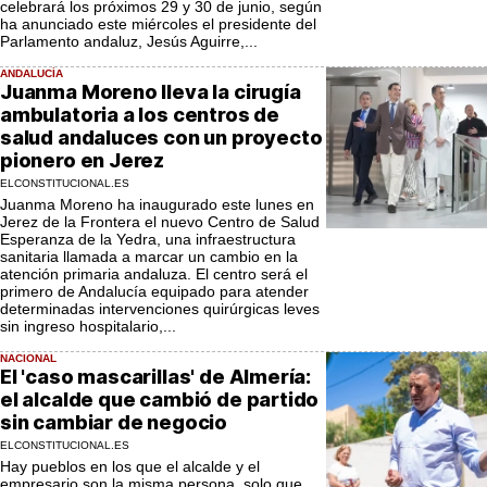
celebrará los próximos 29 y 30 de junio, según
ha anunciado este miércoles el presidente del
Parlamento andaluz, Jesús Aguirre,...
ANDALUCÍA
Juanma Moreno lleva la cirugía
ambulatoria a los centros de
salud andaluces con un proyecto
pionero en Jerez
ELCONSTITUCIONAL.ES
Juanma Moreno ha inaugurado este lunes en
Jerez de la Frontera el nuevo Centro de Salud
Esperanza de la Yedra, una infraestructura
sanitaria llamada a marcar un cambio en la
atención primaria andaluza. El centro será el
primero de Andalucía equipado para atender
determinadas intervenciones quirúrgicas leves
sin ingreso hospitalario,...
NACIONAL
El 'caso mascarillas' de Almería:
el alcalde que cambió de partido
sin cambiar de negocio
ELCONSTITUCIONAL.ES
Hay pueblos en los que el alcalde y el
empresario son la misma persona, solo que