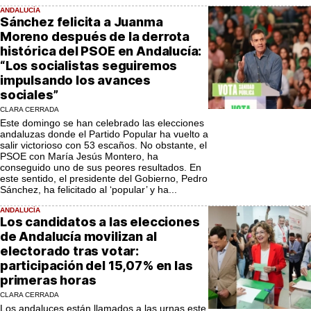
ANDALUCÍA
Sánchez felicita a Juanma
Moreno después de la derrota
histórica del PSOE en Andalucía:
“Los socialistas seguiremos
impulsando los avances
sociales”
CLARA CERRADA
Este domingo se han celebrado las elecciones
andaluzas donde el Partido Popular ha vuelto a
salir victorioso con 53 escaños. No obstante, el
PSOE con María Jesús Montero, ha
conseguido uno de sus peores resultados. En
este sentido, el presidente del Gobierno, Pedro
Sánchez, ha felicitado al ‘popular’ y ha...
ANDALUCÍA
Los candidatos a las elecciones
de Andalucía movilizan al
electorado tras votar:
participación del 15,07% en las
primeras horas
CLARA CERRADA
Los andaluces están llamados a las urnas este