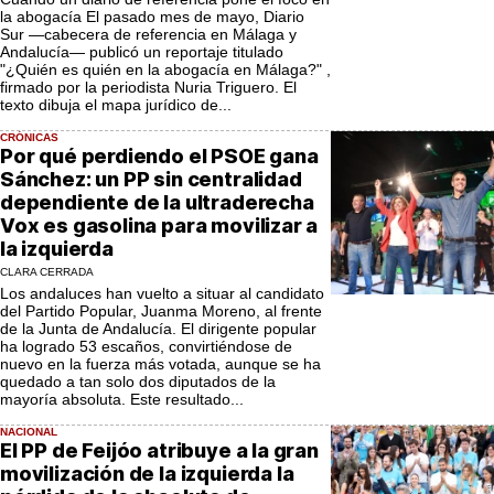
la abogacía El pasado mes de mayo, Diario
Sur —cabecera de referencia en Málaga y
Andalucía— publicó un reportaje titulado
"¿Quién es quién en la abogacía en Málaga?" ,
firmado por la periodista Nuria Triguero. El
texto dibuja el mapa jurídico de...
CRÓNICAS
Por qué perdiendo el PSOE gana
Sánchez: un PP sin centralidad
dependiente de la ultraderecha
Vox es gasolina para movilizar a
la izquierda
CLARA CERRADA
Los andaluces han vuelto a situar al candidato
del Partido Popular, Juanma Moreno, al frente
de la Junta de Andalucía. El dirigente popular
ha logrado 53 escaños, convirtiéndose de
nuevo en la fuerza más votada, aunque se ha
quedado a tan solo dos diputados de la
mayoría absoluta. Este resultado...
NACIONAL
El PP de Feijóo atribuye a la gran
movilización de la izquierda la