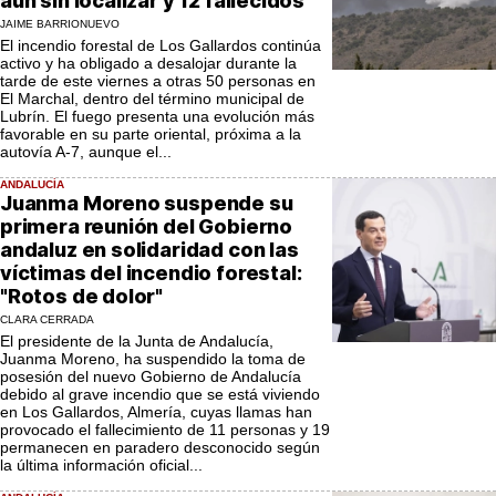
aún sin localizar y 12 fallecidos
JAIME BARRIONUEVO
El incendio forestal de Los Gallardos continúa
activo y ha obligado a desalojar durante la
tarde de este viernes a otras 50 personas en
El Marchal, dentro del término municipal de
Lubrín. El fuego presenta una evolución más
favorable en su parte oriental, próxima a la
autovía A-7, aunque el...
ANDALUCÍA
Juanma Moreno suspende su
primera reunión del Gobierno
andaluz en solidaridad con las
víctimas del incendio forestal:
"Rotos de dolor"
CLARA CERRADA
El presidente de la Junta de Andalucía,
Juanma Moreno, ha suspendido la toma de
posesión del nuevo Gobierno de Andalucía
debido al grave incendio que se está viviendo
en Los Gallardos, Almería, cuyas llamas han
provocado el fallecimiento de 11 personas y 19
permanecen en paradero desconocido según
la última información oficial...