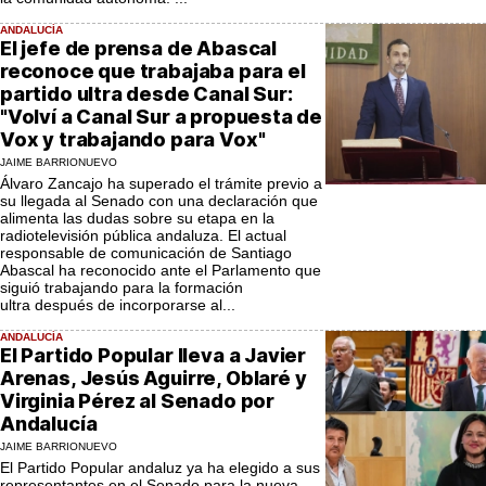
ANDALUCÍA
El jefe de prensa de Abascal
reconoce que trabajaba para el
partido ultra desde Canal Sur:
"Volví a Canal Sur a propuesta de
Vox y trabajando para Vox"
JAIME BARRIONUEVO
Álvaro Zancajo ha superado el trámite previo a
su llegada al Senado con una declaración que
alimenta las dudas sobre su etapa en la
radiotelevisión pública andaluza. El actual
responsable de comunicación de Santiago
Abascal ha reconocido ante el Parlamento que
siguió trabajando para la formación
ultra después de incorporarse al...
ANDALUCÍA
El Partido Popular lleva a Javier
Arenas, Jesús Aguirre, Oblaré y
Virginia Pérez al Senado por
Andalucía
JAIME BARRIONUEVO
El Partido Popular andaluz ya ha elegido a sus
representantes en el Senado para la nueva