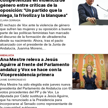
competencias en violencia de
género entre críticas de la
oposición: "Un partido que la
niega, la frivoliza y la blanquea"
CLARA CERRADA
El rechazo de Vox ante la violencia de género
que sufren las mujeres y su oposición a buena
parte de las políticas feministas han marcado
el discurso de la formación de ultraderecha
desde su nacimiento. Ahora, tras el pacto
alcanzado con el presidente de la Junta de
Andalucía, Juanma Moreno,...
ANDALUCÍA
Ana Mestre releva a Jesús
Aguirre al frente del Parlamento
andaluz y Vox se hace con la
Vicepresidencia primera
JAIME BARRIONUEVO
Ana Mestre ha sido elegida este jueves nueva
presidenta del Parlamento de Andalucía con 65
votos procedentes del PP y de Vox. La
diputada por Cádiz sustituye a Jesús Aguirre,
que ha renunciado a la Presidencia para
incorporarse al Senado como representante de
la comunidad autónoma. ...