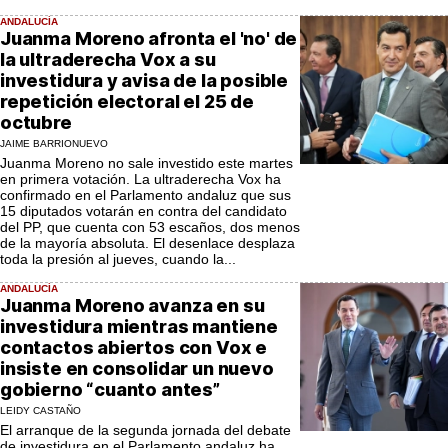
ANDALUCÍA
Juanma Moreno afronta el 'no' de
la ultraderecha Vox a su
investidura y avisa de la posible
repetición electoral el 25 de
octubre
JAIME BARRIONUEVO
Juanma Moreno no sale investido este martes
en primera votación. La ultraderecha Vox ha
confirmado en el Parlamento andaluz que sus
15 diputados votarán en contra del candidato
del PP, que cuenta con 53 escaños, dos menos
de la mayoría absoluta. El desenlace desplaza
toda la presión al jueves, cuando la...
ANDALUCÍA
Juanma Moreno avanza en su
investidura mientras mantiene
contactos abiertos con Vox e
insiste en consolidar un nuevo
gobierno “cuanto antes”
LEIDY CASTAÑO
El arranque de la segunda jornada del debate
de investidura en el Parlamento andaluz ha