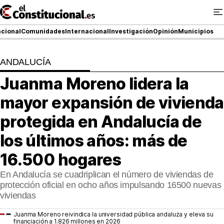
Ir
al
contenido
cional
Comunidades
Internacional
Investigación
Opinión
Municipios
ANDALUCÍA
NACIONAL
Juanma Moreno lidera la
COMUNIDADES
mayor expansión de vivienda
ElConstitucional TV
protegida en Andalucía de
los últimos años: más de
MásQueTele
16.500 hogares
ElConstitucional +
En Andalucía se cuadriplican el número de viviendas de
MásQueEstilo
protección oficial en ocho años impulsando 16500 nuevas
viviendas
MásQuePartidos
Juanma Moreno reivindica la universidad pública andaluza y eleva su
financiación a 1.826 millones en 2026