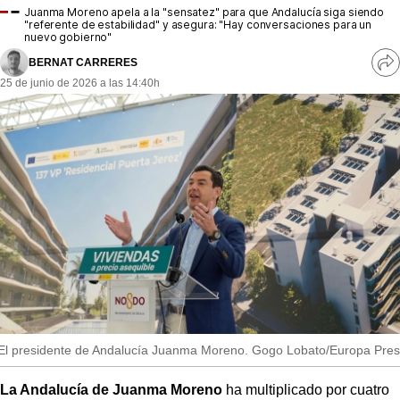
MásQueSucesos
Juanma Moreno apela a la "sensatez" para que Andalucía siga siendo
"referente de estabilidad" y asegura: "Hay conversaciones para un
nuevo gobierno"
MásQueMercados
BERNAT CARRERES
Ve
25 de junio de 2026 a las 14:40h
JuicioExprés
re
so
INVESTIGACIÓN
INTERNACIONAL
OPINIÓN
MUNICIPIOS
El presidente de Andalucía Juanma Moreno. Gogo Lobato/Europa Pres
La Andalucía de Juanma Moreno
ha multiplicado por cuatro