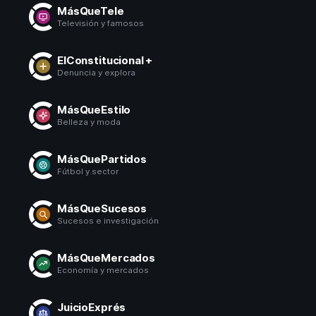
MásQueTele
Televisión y famosos
ElConstitucional +
Denuncia y explora
MásQueEstilo
Belleza y moda
MásQuePartidos
Fútbol y sector
MásQueSucesos
Sucesos e investigación
MásQueMercados
Economía y mercados
JuicioExprés