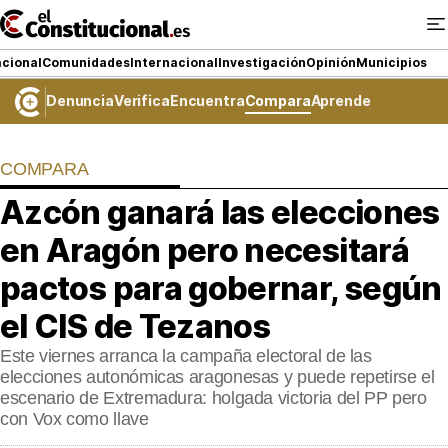
Ir
al
contenido
cional
Comunidades
Internacional
Investigación
Opinión
Municipios
Denuncia
Verifica
Encuentra
Compara
Aprende
NACIONAL
COMPARA
COMUNIDADES
Azcón ganará las elecciones
ElConstitucional TV
en Aragón pero necesitará
MásQueTele
pactos para gobernar, según
el CIS de Tezanos
ElConstitucional +
Este viernes arranca la campaña electoral de las
MásQueEstilo
elecciones autonómicas aragonesas y puede repetirse el
escenario de Extremadura: holgada victoria del PP pero
MásQuePartidos
con Vox como llave