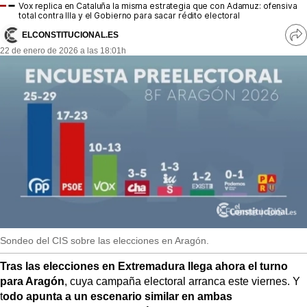
MásQueSucesos
Vox replica en Cataluña la misma estrategia que con Adamuz: ofensiva
total contra Illa y el Gobierno para sacar rédito electoral
MásQueMercados
ELCONSTITUCIONAL.ES
Ve
22 de enero de 2026 a las 18:01h
re
JuicioExprés
so
INVESTIGACIÓN
INTERNACIONAL
OPINIÓN
MUNICIPIOS
Sondeo del CIS sobre las elecciones en Aragón.
Tras las elecciones en Extremadura llega ahora el turno
para Aragón
, cuya campaña electoral arranca este viernes. Y
t
odo apunta a un escenario similar en ambas