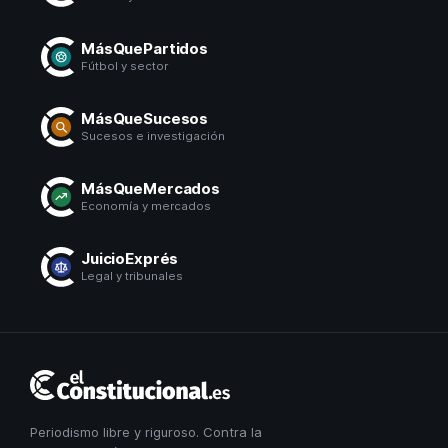
MásQuePartidos
Fútbol y sector
MásQueSucesos
Sucesos e investigación
MásQueMercados
Economía y mercados
JuicioExprés
Legal y tribunales
El
Constitucional
Periodismo libre y riguroso. Contra la