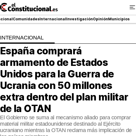
Ir
al
contenido
cional
Comunidades
Internacional
Investigación
Opinión
Municipios
INTERNACIONAL
NACIONAL
España comprará
COMUNIDADES
armamento de Estados
ElConstitucional TV
Unidos para la Guerra de
Ucrania con 50 millones
MásQueTele
extra dentro del plan militar
ElConstitucional +
de la OTAN
MásQueEstilo
El Gobierno se suma al mecanismo aliado para comprar
material militar estadounidense destinado al Ejército
MásQuePartidos
ucraniano mientras la OTAN reclama más implicación de