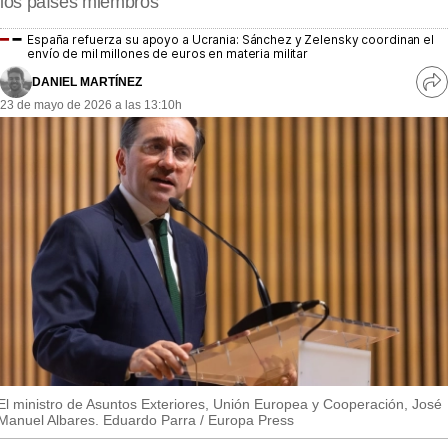
los países miembros
MásQueSucesos
España refuerza su apoyo a Ucrania: Sánchez y Zelensky coordinan el
MásQueMercados
envío de mil millones de euros en materia militar
DANIEL MARTÍNEZ
Ve
JuicioExprés
23 de mayo de 2026 a las 13:10h
re
so
INVESTIGACIÓN
INTERNACIONAL
OPINIÓN
MUNICIPIOS
El ministro de Asuntos Exteriores, Unión Europea y Cooperación, José
Manuel Albares. Eduardo Parra / Europa Press