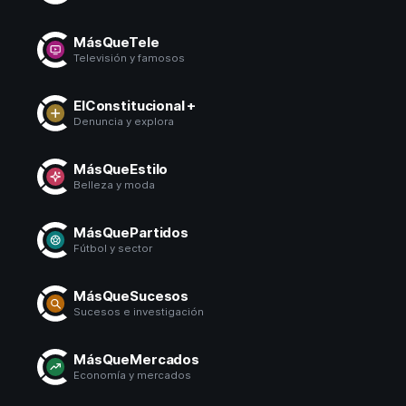
MásQueTele
Televisión y famosos
ElConstitucional +
Denuncia y explora
MásQueEstilo
Belleza y moda
MásQuePartidos
Fútbol y sector
MásQueSucesos
Sucesos e investigación
MásQueMercados
Economía y mercados