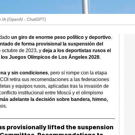
e IA (OpenAI - ChatGPT)
dado
un giro de enorme peso político y deportivo
.
antado de forma provisional
la suspensión del
e octubre de 2023, y
deja a los deportistas rusos el
n los Juegos Olímpicos de Los Ángeles 2028
.
ena y sin condiciones
, pero sí rompe con la etapa
 COI retira sus recomendaciones a las federaciones
tletas y equipos rusos, aplicadas tras la invasión de
onflicto institucional entre Moscú y el olimpismo
 más adelante
la decisión sobre bandera, himno,
gos.
s provisionally lifted the suspension
c Committee. Recommendations to