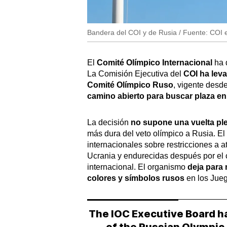
Bandera del COI y de Rusia / Fuente: COI 
El
Comité Olímpico Internacional
ha 
La Comisión Ejecutiva del
COI ha lev
Comité Olímpico Ruso
, vigente desd
camino abierto para buscar plaza e
La decisión
no supone una vuelta pl
más dura del veto olímpico a Rusia. El
internacionales sobre restricciones a a
Ucrania y endurecidas después por el c
internacional. El organismo
deja para
colores y símbolos rusos
en los Jue
The IOC Executive Board ha
of the Russian Olympi