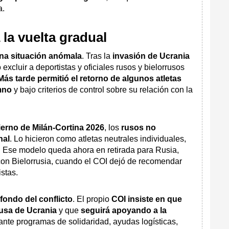
a.
 la vuelta gradual
una situación anómala
. Tras la
invasión de Ucrania
excluir a deportistas y oficiales rusos y bielorrusos
Más tarde permitió el retorno de algunos atletas
mno
y bajo criterios de control sobre su relación con la
erno de Milán-Cortina 2026
, los
rusos no
nal
. Lo hicieron como atletas neutrales individuales,
as. Ese modelo queda ahora en retirada para Rusia,
on Bielorrusia, cuando el COI dejó de recomendar
stas.
 fondo del conflicto
. El propio
COI insiste en que
rusa de Ucrania
y que
seguirá apoyando a la
nte programas de solidaridad, ayudas logísticas,