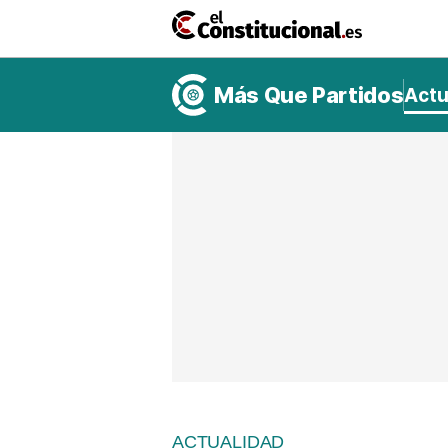
Ir
al
contenido
NACIONAL
COMUNIDADES
Más Que Partidos
Actu
ElConstit
TV
MásQueT
ACTUALIDAD