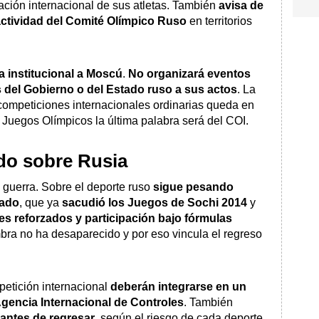
pación internacional de sus atletas. También
avisa de
actividad del Comité Olímpico Ruso
en territorios
a institucional a Moscú
.
No organizará eventos
s del Gobierno o del Estado ruso a sus actos
. La
competiciones internacionales ordinarias queda en
 Juegos Olímpicos la última palabra será del COI.
do sobre Rusia
a guerra. Sobre el deporte ruso
sigue pesando
tado
, que ya
sacudió los Juegos de Sochi 2014
y
s reforzados y participación bajo fórmulas
bra no ha desaparecido y por eso vincula el regreso
petición internacional
deberán integrarse en un
gencia Internacional de Controles
. También
 antes de regresar
, según el riesgo de cada deporte.