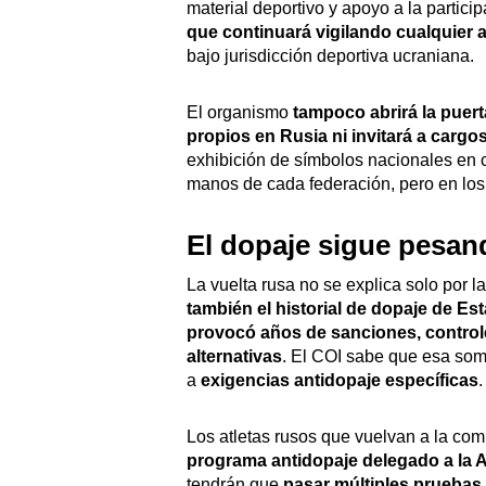
material deportivo y apoyo a la partici
que continuará vigilando cualquier 
bajo jurisdicción deportiva ucraniana.
El organismo
tampoco abrirá la puert
propios en Rusia ni invitará a cargo
exhibición de símbolos nacionales en 
manos de cada federación, pero en los
El dopaje sigue pesan
La vuelta rusa no se explica solo por l
también el historial de dopaje de Es
provocó años de sanciones, controle
alternativas
. El COI sabe que esa som
a
exigencias antidopaje específicas
.
Los atletas rusos que vuelvan a la com
programa antidopaje delegado a la A
tendrán que
pasar múltiples pruebas