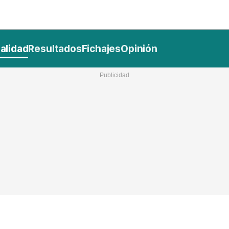
Nacional
Comunidades
Intern
I
alidad
Resultados
Fichajes
Opinión
ucional
ElConstitucional
MásQuePartidos
MásQueMercado
I
O
+
ele
MásQueEstilo
MásQueSucesos
JuicioExprés
M