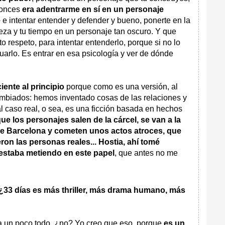
tonces
era adentrarme en sí en un personaje
e
e intentar entender y defender y bueno, ponerte en la
beza y tu tiempo en un personaje tan oscuro. Y que
rto respeto, para intentar entenderlo, porque si no lo
uarlo. Es entrar en esa psicología y ver de dónde
iente al principio
porque como es una versión, al
cambiados: hemos inventado cosas de las relaciones y
l caso real, o sea, es una ficción basada en hechos
ue los personajes salen de la cárcel, se van a la
 de Barcelona y cometen unos actos atroces, que
ron las personas reales... Hostia, ahí tomé
estaba metiendo en este papel
, que antes no me
, ¿33 días es más thriller, más drama humano, más
 un poco todo, ¿no? Yo creo que eso, porque
es un