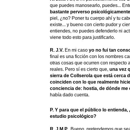
que puedes manosearlo, puedes... En
bastante perverso psicológicament
piel, ¿no? Poner tu cuerpo ahí y tu ca
existe... y bueno con cierto pudor y cie
entiendes, no puedes defenderlo ni act
viene todo esto para justificarlo.
R. J.V.
En mi caso
yo no fui tan consc
final es una ficción con los nombres 
otras cosas que ocurren con respecto a
reales. Pero sí es cierto que,
una vez q
sierra de Collserola que está cerca
coinciden con lo que realmente hicie
conciencia de: hostia, de dónde me 
había dado cuenta.
P. Y para que el público lo entienda
estudio psicológico?
R. J.M.P.
Bueno, pretendemos que sea