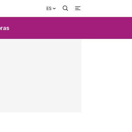
ES
Buscar
+
acional
Investigación
Opinión
Municipios
Más
NVESTIGACIÓN
ras
s
NTERNACIONAL
PINIÓN
UNICIPIOS