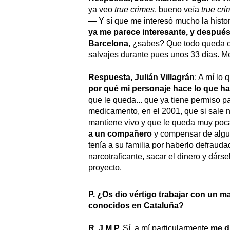
ya veo
true crimes
, bueno veía
true cr
— Y sí que me interesó mucho la histo
ya me parece interesante, y después 
Barcelona
, ¿sabes? Que todo queda c
salvajes durante pues unos 33 días. Me
Respuesta, Julián Villagrán
: A mí lo
por qué mi personaje hace lo que h
que le queda... que ya tiene permiso pa
medicamento, en el 2001, que si sale 
mantiene vivo y que le queda muy po
a un compañero
y compensar de algun
tenía a su familia por haberlo defraudad
narcotraficante, sacar el dinero y dárs
proyecto.
P. ¿Os dio vértigo trabajar con un m
conocidos en Cataluña?
R. J.M.P.
Sí, a mí particularmente
me d