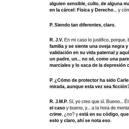
alguien sensible, culto, de alguna ma
en la cárcel: Física y Derecho
... y c
P. Siendo tan diferentes, claro.
R. J.V.
En mi caso lo justifico, porque,
familia y se siente una oveja negra
validación en su vida paternal y aq
un padre, un... no sé, como una pare
marciales y lo saca de la depresión c
P. ¿Cómo de protector ha sido Carles
mirada, aunque esta vez sea ficción
R. J.M.P.
Sí, yo creo que sí. Bueno... É
el caso
y bueno, y... a la hora de mont
crime
, ¿no? y
está en su código, que
esto y claro, ahí se nota eso
.