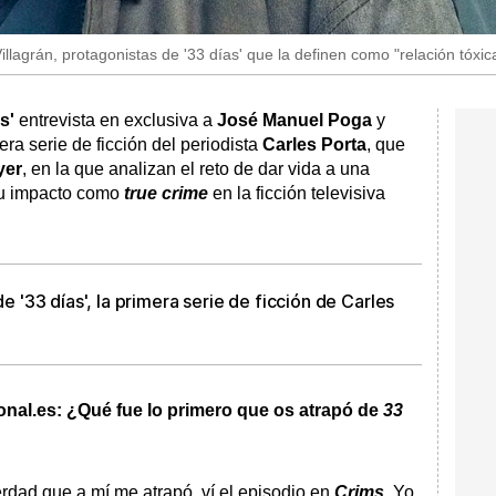
agrán, protagonistas de '33 días' que la definen como "relación tóxica 
s'
entrevista en exclusiva a
José Manuel Poga
y
mera serie de ficción del periodista
Carles Porta
, que
yer
, en la que analizan el reto de dar vida a una
 su impacto como
true crime
en la ficción televisiva
de '33 días', la primera serie de ficción de Carles
onal.es: ¿Qué fue lo primero que os atrapó de
33
rdad que a mí me atrapó, ví el episodio en
Crims
.
Yo