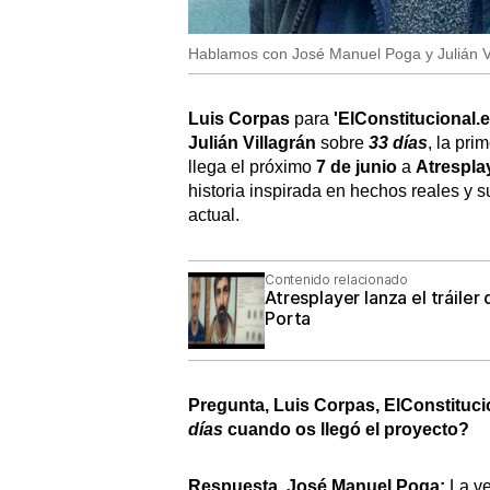
Hablamos con José Manuel Poga y Julián Vill
Luis Corpas
para
'ElConstitucional.e
Julián Villagrán
sobre
33 días
, la pri
llega el próximo
7 de junio
a
Atrespla
historia inspirada en hechos reales y
actual.
Contenido relacionado
Atresplayer lanza el tráiler 
Porta
Pregunta, Luis Corpas, ElConstituci
días
cuando os llegó el proyecto?
Respuesta, José Manuel Poga:
La ve