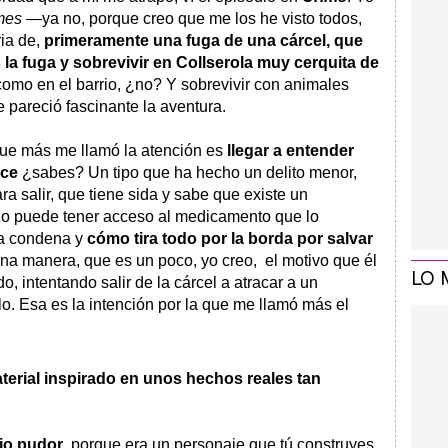
imes
—ya no, porque creo que me los he visto todos,
ria de,
primeramente una fuga de una cárcel, que
la fuga y sobrevivir en Collserola muy cerquita de
omo en el barrio, ¿no? Y sobrevivir con animales
 pareció fascinante la aventura.
 que más me llamó la atención es
llegar a entender
ace
¿sabes? Un tipo que ha hecho un delito menor,
ra salir, que tiene sida y sabe que existe un
no puede tener acceso al medicamento que lo
ca condena y
cómo tira todo por la borda por salvar
a manera, que es un poco, yo creo, el motivo que él
LO 
o, intentando salir de la cárcel a atracar a un
elo. Esa es la intención por la que me llamó más el
aterial inspirado en unos hechos reales tan
io pudor
, porque era un personaje que tú construyes,