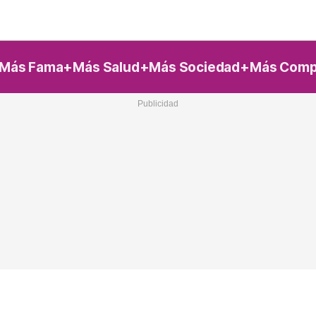
Nacional
Comunidades
Intern
I
Más Fama
Más Salud
Más Sociedad
Más Comp
ucional
ElConstitucional
MásQuePartidos
MásQueMercado
I
O
+
ele
MásQueEstilo
MásQueSucesos
JuicioExprés
M