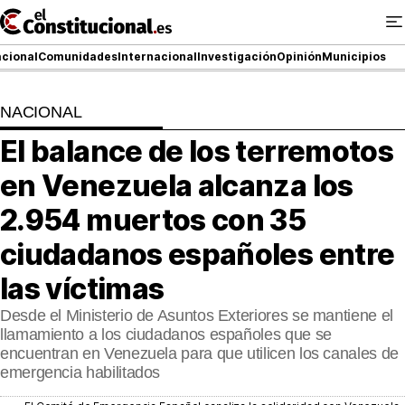
Ir
al
contenido
cional
Comunidades
Internacional
Investigación
Opinión
Municipios
NACIONAL
NACIONAL
El balance de los terremotos
COMUNIDADES
en Venezuela alcanza los
ElConstitucional TV
2.954 muertos con 35
ciudadanos españoles entre
MásQueTele
las víctimas
ElConstitucional +
Desde el Ministerio de Asuntos Exteriores se mantiene el
MásQueEstilo
llamamiento a los ciudadanos españoles que se
encuentran en Venezuela para que utilicen los canales de
MásQuePartidos
emergencia habilitados