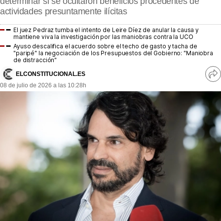
determinar si se ocultaron beneficios procedentes de
MásQueSucesos
actividades presuntamente ilícitas
MásQueMercados
El juez Pedraz tumba el intento de Leire Díez de anular la causa y
mantiene viva la investigación por las maniobras contra la UCO
Ayuso descalifica el acuerdo sobre el techo de gasto y tacha de
JuicioExprés
"paripé" la negociación de los Presupuestos del Gobierno: "Maniobra
de distracción"
INVESTIGACIÓN
ELCONSTITUCIONAL.ES
Ve
INTERNACIONAL
08 de julio de 2026 a las 10:28h
re
so
OPINIÓN
MUNICIPIOS