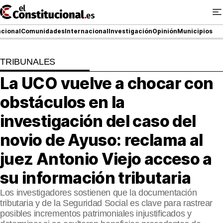
Ir
al
contenido
cional
Comunidades
Internacional
Investigación
Opinión
Municipios
TRIBUNALES
NACIONAL
La UCO vuelve a chocar con
COMUNIDADES
obstáculos en la
ElConstitucional TV
investigación del caso del
novio de Ayuso: reclama al
MásQueTele
juez Antonio Viejo acceso a
ElConstitucional +
su información tributaria
MásQueEstilo
Los investigadores sostienen que la documentación
tributaria y de la Seguridad Social es clave para rastrear
MásQuePartidos
posibles incrementos patrimoniales injustificados y