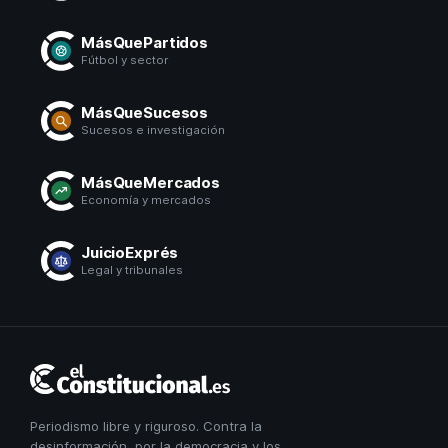
MásQuePartidos
Fútbol y sector
MásQueSucesos
Sucesos e investigación
MásQueMercados
Economía y mercados
JuicioExprés
Legal y tribunales
El
Constitucional
Periodismo libre y riguroso. Contra la
desinformación, por la democracia y los