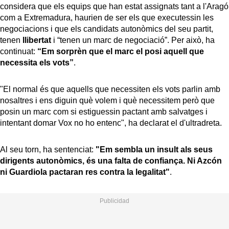
considera que els equips que han estat assignats tant a l'Aragó
com a Extremadura, haurien de ser els que executessin les
negociacions i que els candidats autonòmics del seu partit,
tenen
llibertat
i “tenen un marc de negociació”. Per això, ha
continuat:
“Em sorprèn que el marc el posi aquell que
necessita els vots”
.
"El normal és que aquells que necessiten els vots parlin amb
nosaltres i ens diguin què volem i què necessitem però que
posin un marc com si estiguessin pactant amb salvatges i
intentant domar Vox no ho entenc", ha declarat el d'ultradreta.
Al seu torn, ha sentenciat:
"Em sembla un insult als seus
dirigents autonòmics, és una falta de confiança. Ni Azcón
ni Guardiola pactaran res contra la legalitat"
.