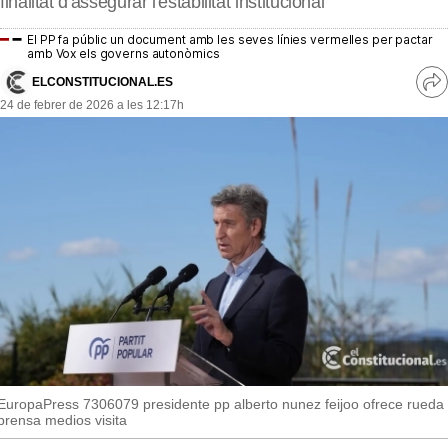
finalitat d'assegurar l'estabilitat institucional
MésQueSuccessos
El PP fa públic un document amb les seves línies vermelles per pactar
MésQueMercats
amb Vox els governs autonòmics
ELCONSTITUCIONAL.ES
Ve
JudiciExprés
24 de febrer de 2026 a les 12:17h
re
so
INVESTIGACIÓ
INTERNACIONAL
OPINIÓ
MUNICIPIS
EuropaPress 7306079 presidente pp alberto nunez feijoo ofrece rueda
prensa medios visita