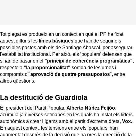
Tot plegat es produeix en un context en què el PP ha fixat
aquest dilluns les
línies bàsiques
que han de seguir els
possibles pactes amb els de Santiago Abascal, per assegurar
l'estabilitat institucional. Per això, els ‘populars’ defensen que
s'han de basar en el
"principi de coherència programàtica"
,
respecte a
"la proporcionalitat"
sortida de les urnes i
compromís d'"
aprovació de quatre pressupostos
", entre
altres qüestions.
La destitució de Guardiola
El president del Partit Popular,
Alberto Núñez Feijóo
,
acumula ja diverses setmanes en les quals ha instat els líders
autonòmics a crear lligams amb el partit d'extrema dreta,
Vox
.
En aquest context, les tensions entre els 'populars' han
augmentat després de la decisió que ha pres la direcció de la