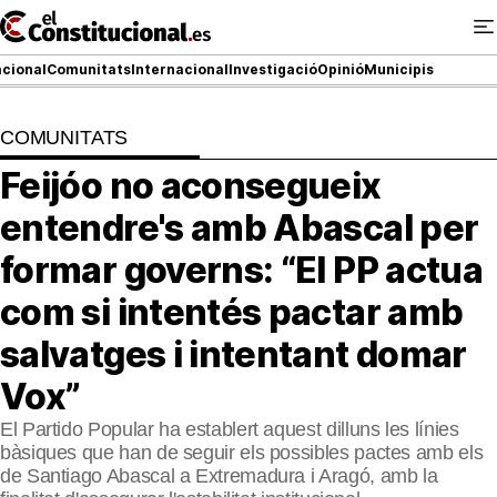
Ir
al
contenido
cional
Comunitats
Internacional
Investigació
Opinió
Municipis
COMUNITATS
NACIONAL
Feijóo no aconsegueix
COMUNITATS
entendre's amb Abascal per
ElConstitucional TV
formar governs: “El PP actua
com si intentés pactar amb
MésQueTele
salvatges i intentant domar
ElConstitucional +
Vox”
MésQueEstil
El Partido Popular ha establert aquest dilluns les línies
bàsiques que han de seguir els possibles pactes amb els
MésQuePartits
de Santiago Abascal a Extremadura i Aragó, amb la