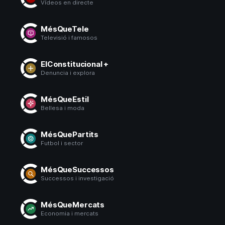
Vídeos en directe
MésQueTele
Televisió i famosos
ElConstitucional +
Denuncia i explora
MésQueEstil
Bellesa i moda
MésQuePartits
Futbol i sector
MésQueSuccessos
Successos i investigació
MésQueMercats
Economia i mercats