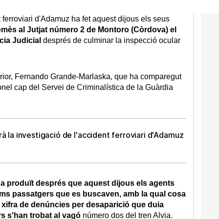
t ferroviari d'Adamuz ha fet aquest dijous els seus
remès al Jutjat número 2 de Montoro (Còrdova) el
icia Judicial
després de culminar la inspecció ocular
Interior, Fernando Grande-Marlaska, que ha comparegut
ronel cap del Servei de Criminalística de la Guàrdia
rà la investigació de l'accident ferroviari d'Adamuz
ha produït després que aquest dijous els agents
tims passatgers que es buscaven, amb la qual cosa
a xifra de denúncies per desaparició que duia
rs s'han trobat al vagó
número dos del tren Alvia.