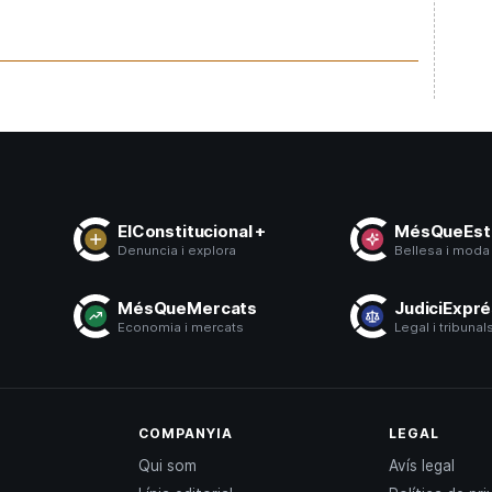
ElConstitucional +
MésQueEsti
Denuncia i explora
Bellesa i moda
s
MésQueMercats
JudiciExpr
ó
Economia i mercats
Legal i tribunal
COMPANYIA
LEGAL
Qui som
Avís legal