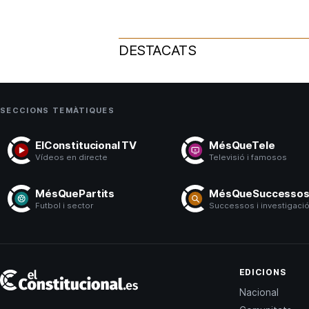
DESTACATS
SECCIONS TEMÀTIQUES
ElConstitucional TV
MésQueTele
Vídeos en directe
Televisió i famosos
MésQuePartits
MésQueSuccesso
Futbol i sector
Successos i investigaci
El
EDICIONS
Constitucional
Nacional