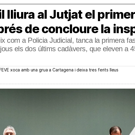
 lliura al Jutjat el prime
és de concloure la ins
eix com a Policia Judicial, tanca la primera f
jous els dos últims cadàvers, que eleven a 45
 FEVE xoca amb una grua a Cartagena i deixa tres ferits lleus