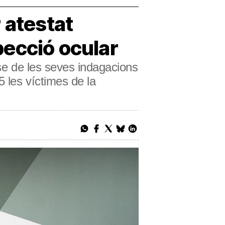
r atestat
pecció ocular
ase de les seves indagacions
 les víctimes de la