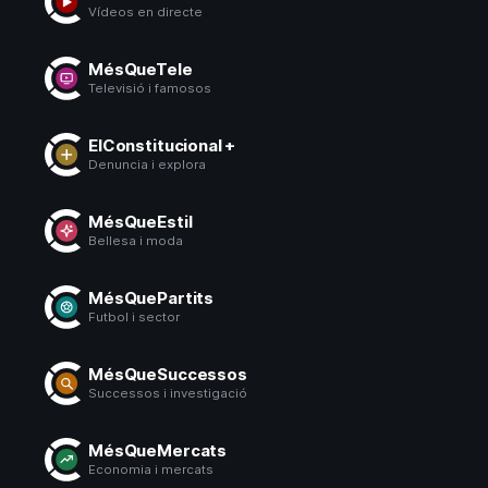
Vídeos en directe
MésQueTele
Televisió i famosos
ElConstitucional +
Denuncia i explora
MésQueEstil
Bellesa i moda
MésQuePartits
Futbol i sector
MésQueSuccessos
Successos i investigació
MésQueMercats
Economia i mercats