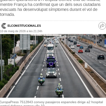
MésQueSuccessos
mentre França ha confirmat que un dels seus ciutadans
evacuats ha desenvolupat símptomes durant el vol de
MésQueMercats
tornada.
JudiciExprés
ELCONSTITUCIONAL.ES
Ve
10 de maig de 2026 a les 21:24h
INVESTIGACIÓ
re
so
INTERNACIONAL
OPINIÓ
MUNICIPIS
EuropaPress 7512843 convoy pasajeros espanoles dirige a2 hospital
central defensa gomez ulla 10