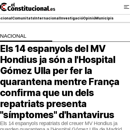
Ir
al
contenido
cional
Comunitats
Internacional
Investigació
Opinió
Municipis
NACIONAL
NACIONAL
Els 14 espanyols del MV
COMUNITATS
Hondius ja són a l'Hospital
ElConstitucional TV
Gómez Ulla per fer la
quarantena mentre França
MésQueTele
confirma que un dels
ElConstitucional +
repatriats presenta
MésQueEstil
"símptomes" d'hantavirus
MésQuePartits
Els 14 espanyols repatriats del creuer MV Hondius ja
guarden quarantena a l'Hospital Gómez Ulla de Madrid,