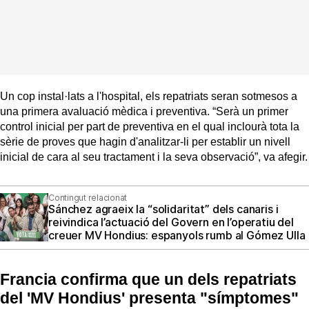
Un cop instal·lats a l'hospital, els repatriats seran sotmesos a
una primera avaluació mèdica i preventiva. “Serà un primer
control inicial per part de preventiva en el qual inclourà tota la
sèrie de proves que hagin d'analitzar-li per establir un nivell
inicial de cara al seu tractament i la seva observació”, va afegir.
Contingut relacionat
Sánchez agraeix la “solidaritat” dels canaris i
reivindica l’actuació del Govern en l’operatiu del
creuer MV Hondius: espanyols rumb al Gómez Ulla
Francia confirma que un dels repatriats
del 'MV Hondius' presenta "símptomes"