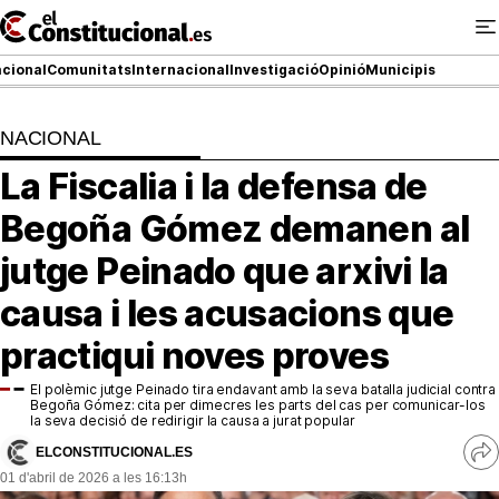
Ir
al
contenido
cional
Comunitats
Internacional
Investigació
Opinió
Municipis
NACIONAL
NACIONAL
La Fiscalia i la defensa de
COMUNITATS
Begoña Gómez demanen al
ElConstitucional TV
jutge Peinado que arxivi la
causa i les acusacions que
MésQueTele
practiqui noves proves
ElConstitucional +
El polèmic jutge Peinado tira endavant amb la seva batalla judicial contra
MésQueEstil
Begoña Gómez: cita per dimecres les parts del cas per comunicar-los
la seva decisió de redirigir la causa a jurat popular
ELCONSTITUCIONAL.ES
MésQuePartits
Ve
01 d'abril de 2026 a les 16:13h
re