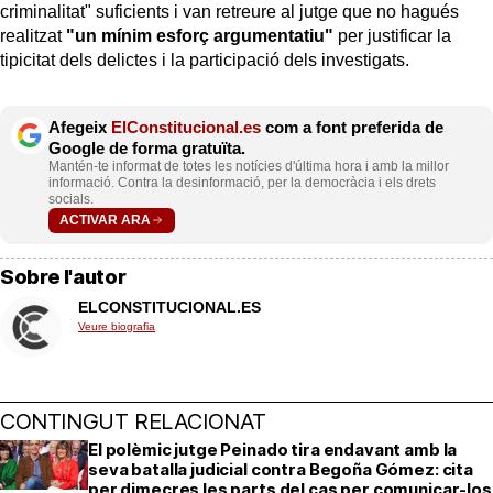
criminalitat" suficients i van retreure al jutge que no hagués
realitzat
"un mínim esforç argumentatiu"
per justificar la
tipicitat dels delictes i la participació dels investigats.
Afegeix
ElConstitucional.es
com a font preferida de
Google de forma gratuïta.
Mantén-te informat de totes les notícies d'última hora i amb la millor
informació. Contra la desinformació, per la democràcia i els drets
socials.
ACTIVAR ARA
Sobre l'autor
ELCONSTITUCIONAL.ES
Veure biografia
CONTINGUT RELACIONAT
El polèmic jutge Peinado tira endavant amb la
seva batalla judicial contra Begoña Gómez: cita
per dimecres les parts del cas per comunicar-los