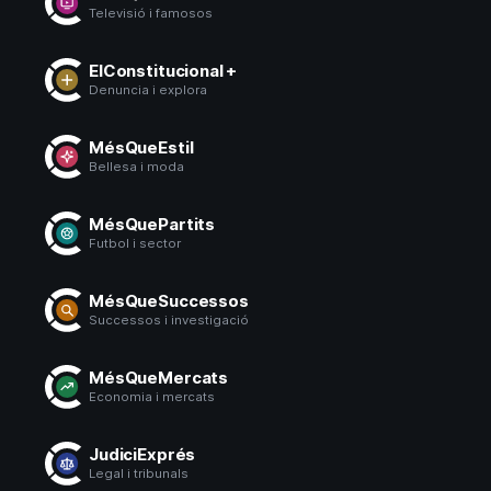
Televisió i famosos
ElConstitucional +
Denuncia i explora
MésQueEstil
Bellesa i moda
MésQuePartits
Futbol i sector
MésQueSuccessos
Successos i investigació
MésQueMercats
Economia i mercats
JudiciExprés
Legal i tribunals