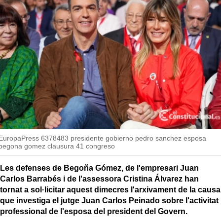
so
MésQueSuccessos
MésQueMercats
JudiciExprés
INVESTIGACIÓ
INTERNACIONAL
OPINIÓ
MUNICIPIS
EuropaPress 6378483 presidente gobierno pedro sanchez esposa
begona gomez clausura 41 congreso
Les defenses de Begoña Gómez, de l'empresari Juan
Carlos Barrabés i de l'assessora Cristina Álvarez han
tornat a sol·licitar aquest dimecres l'arxivament de la causa
que investiga el jutge Juan Carlos Peinado sobre l'activitat
professional de l'esposa del president del Govern.