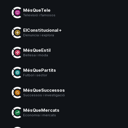
MésQueTele
Televisió i famosos
ElConstitucional +
Denuncia i explora
MésQueEstil
Bellesa i moda
MésQuePartits
Futbol i sector
MésQueSuccessos
Successos i investigació
MésQueMercats
Economia i mercats