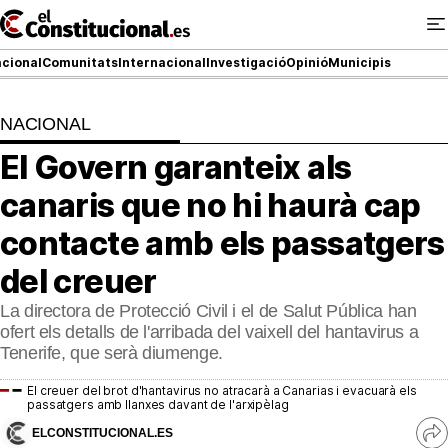
Ir
al
contenido
cional
Comunitats
Internacional
Investigació
Opinió
Municipis
NACIONAL
NACIONAL
El Govern garanteix als
COMUNITATS
canaris que no hi haurà cap
ElConstitucional TV
contacte amb els passatgers
del creuer
MésQueTele
La directora de Protecció Civil i el de Salut Pública han
ElConstitucional +
ofert els detalls de l'arribada del vaixell del hantavirus a
Tenerife, que serà diumenge.
MésQueEstil
El creuer del brot d'hantavirus no atracarà a Canarias i evacuarà els
passatgers amb llanxes davant de l'arxipèlag
MésQuePartits
ELCONSTITUCIONAL.ES
Ve