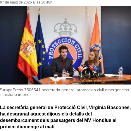
MésQueSuccessos
07 de maig de 2026 a les 18:48h
re
so
MésQueMercats
JudiciExprés
INVESTIGACIÓ
INTERNACIONAL
OPINIÓ
MUNICIPIS
EuropaPress 7506541 secretaria general proteccion civil emergencias
ministerio interior
La secretària general de Protecció Civil, Virginia Bascones,
ha desgranat aquest dijous els detalls del
desembarcament dels passatgers del MV Hondius el
pròxim diumenge al matí.