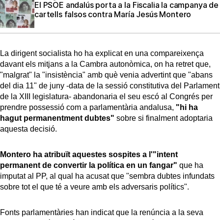
El PSOE andalús porta a la Fiscalia la campanya de
cartells falsos contra María Jesús Montero
La dirigent socialista ho ha explicat en una compareixença
davant els mitjans a la Cambra autonòmica, on ha retret que,
"malgrat" la "insistència" amb què venia advertint que "abans
del dia 11" de juny -data de la sessió constitutiva del Parlament
de la XIII legislatura- abandonaria el seu escó al Congrés per
prendre possessió com a parlamentària andalusa,
"hi ha
hagut permanentment dubtes"
sobre si finalment adoptaria
aquesta decisió.
Montero ha atribuït aquestes sospites a l'"intent
permanent de convertir la política en un fangar"
que ha
imputat al PP, al qual ha acusat que "sembra dubtes infundats
sobre tot el que té a veure amb els adversaris polítics".
Fonts parlamentàries han indicat que la renúncia a la seva