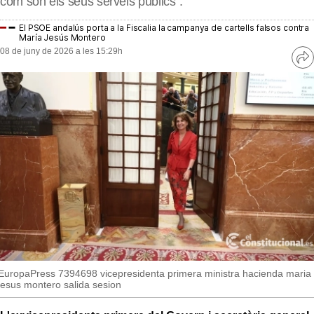
com són els seus serveis públics”.
MésQueSuccessos
El PSOE andalús porta a la Fiscalia la campanya de cartells falsos contra
MésQueMercats
María Jesús Montero
08 de juny de 2026 a les 15:29h
Ve
JudiciExprés
re
so
INVESTIGACIÓ
INTERNACIONAL
OPINIÓ
MUNICIPIS
EuropaPress 7394698 vicepresidenta primera ministra hacienda maria
jesus montero salida sesion