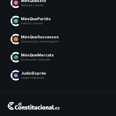
MésQueEstil
Bellesa i moda
MésQuePartits
Futbol i sector
MésQueSuccessos
Successos i investigació
MésQueMercats
Economia i mercats
JudiciExprés
Legal i tribunals
El
Constitucional