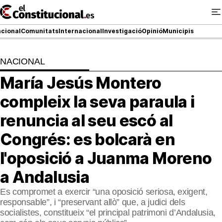
Ir
al
contenido
cional
Comunitats
Internacional
Investigació
Opinió
Municipis
NACIONAL
NACIONAL
María Jesús Montero
COMUNITATS
compleix la seva paraula i
ElConstitucional TV
renuncia al seu escó al
Congrés: es bolcarà en
MésQueTele
l'oposició a Juanma Moreno
ElConstitucional +
a Andalusia
MésQueEstil
Es compromet a exercir “una oposició seriosa, exigent,
responsable”, i “preservant allò” que, a judici dels
MésQuePartits
socialistes, constitueix “el principal patrimoni d’Andalusia,