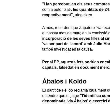
"Han percebut, en els seus comptes
com a autoritzat-,
les quantitats de 24
respectivament",
afegeixen.
A més, recorden que Zapatero "va rec
el passat mes de març en la comissió d
incorporació de les seves filles al c
'va ser part de l'acord' amb Julio Ma
també investigat en la causa.
Per al PP, aquests fets podrien enc
capitals, falsedat en document mercan
Ábalos i Koldo
El partit de Feijóo reclama igualment qu
entendre que el jutge
"l'identifica com
denominada 'via Ábalos' d'exercici d