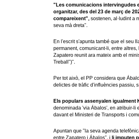
"Les comunicacions intervingudes ev
organitzar, des del 23 de març de 2020
compareixent",
sostenen, al·ludint a 
seva mà dreta".
En l'escrit s'apunta també que el seu l
permanent, comunicant-li, entre altres,
Zapatero reunit ara mateix amb el minist
Treball")".
Per tot això, el PP considera que Ábal
delictes de tràfic d'influències passiu, 
Els populars assenyalen igualment 
denominada 'via Ábalos', en atribuir-li 
davant el Ministeri de Transports i com
Apuntan que "la seva agenda telefònica
entre Zapatero i Ábalos", i
li imputen p