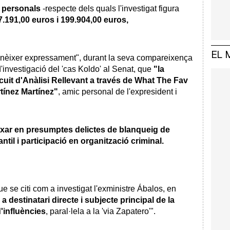
 personals
-respecte dels quals l'investigat figura
7.191,00 euros i 199.904,00 euros,
EL 
onèixer expressament", durant la seva compareixença
'investigació del 'cas Koldo' al Senat, que
"la
ircuit d'Anàlisi Rellevant a través de What The Fav
rtínez Martínez"
, amic personal de l'expresident i
aixar en presumptes delictes de blanqueig de
til i participació en organització criminal.
e se citi com a investigat l'exministre Ábalos, en
 a destinatari directe i subjecte principal de la
'influències
, paral·lela a la 'via Zapatero'".