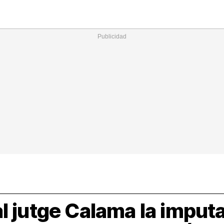
Nacional
Comunitats
Internac
I
cional
ElConstitucional
MésQuePartits
MésQueMercats
I
O
+
le
MésQueEstil
MésQueSuccessos
JudiciExprés
M
l jutge Calama la imputa