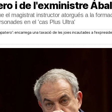
ero i de l'exministre Ába
e el magistrat instructor atorgués a la formac
sonades en el 'cas Plus Ultra'
apatero': encarrega una taxació de les joies incautades a l'expresid