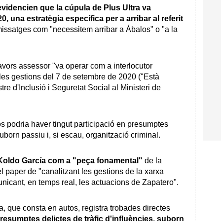
idencien que la cúpula de Plus Ultra va
, una estratègia específica per a arribar al referit
missatges com "necessitem arribar a Ábalos" o "a la
lavors assessor "va operar com a interlocutor
 les gestions del 7 de setembre de 2020 ("Està
re d'Inclusió i Seguretat Social al Ministeri de
os podria haver tingut participació en presumptes
suborn passiu i, si escau, organització criminal.
Koldo García com a "peça fonamental"
de la
el paper de "canalitzant les gestions de la xarxa
unicant, en temps real, les actuacions de Zapatero".
, que consta en autos, registra trobades directes
resumptes delictes de tràfic d'influències, suborn