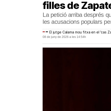
filles de Zapat
La petició arriba després qu
les acusacions populars per
El jutge Calama mou fitxa en el 'cas Z
08 de juny de 2026 a les 14:54h