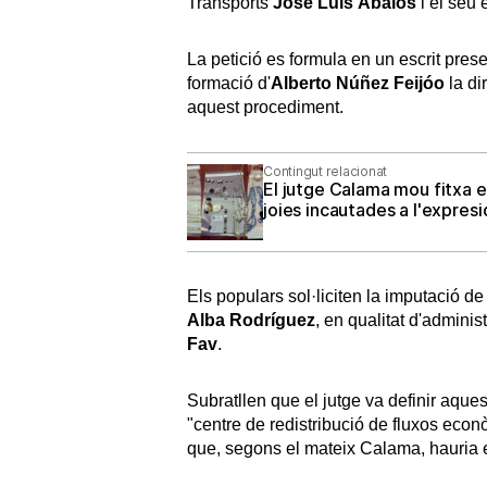
Transports
José Luis Ábalos
i el seu
La petició es formula en un escrit prese
formació d'
Alberto Núñez Feijóo
la di
aquest procediment.
Contingut relacionat
El jutge Calama mou fitxa e
joies incautades a l'expres
Els populars sol·liciten la imputació de
Alba Rodríguez
, en qualitat d'adminis
Fav
.
Subratllen que el jutge va definir aques
"centre de redistribució de fluxos econ
que, segons el mateix Calama, hauria 