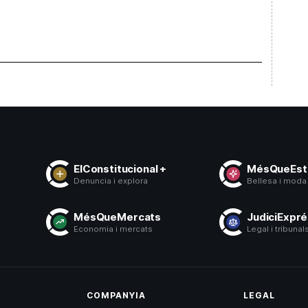
ElConstitucional +
MésQueEsti
Denuncia i explora
Bellesa i moda
s
MésQueMercats
JudiciExpr
ó
Economia i mercats
Legal i tribunal
COMPANYIA
LEGAL