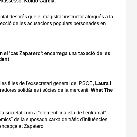
 exassessor
Koldo García.
ntat després que el magistrat instructor atorgués a la
recció de les acusacions populars personades en
n el 'cas Zapatero': encarrega una taxació de les
ident
 les filles de l'exsecretari general del PSOE,
Laura i
tradores solidàries i sòcies de la mercantil
What The
ta societat com a "element finalista de l'entramat" i
òmics" de la suposada xarxa de tràfic d'influències
encapçalat Zapatero.