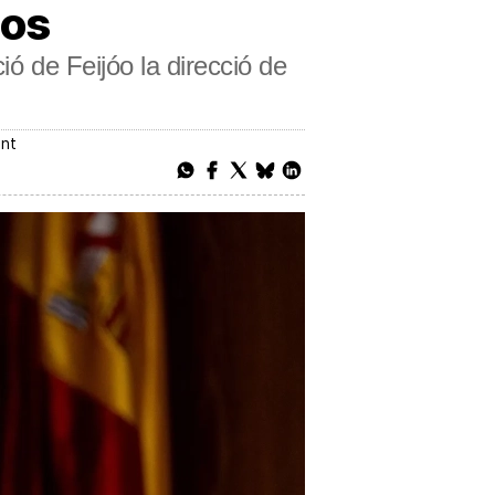
los
ió de Feijóo la direcció de
ent