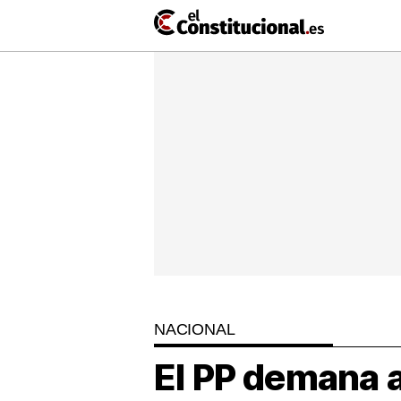
Ir
al
contenido
NACIONAL
COMUNITATS
ElConstitu
TV
MésQueTe
NACIONAL
El PP demana a