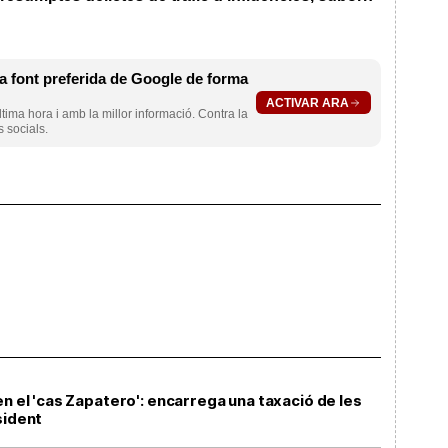
 font preferida de Google de forma
ACTIVAR ARA
ltima hora i amb la millor informació. Contra la
s socials.
en el 'cas Zapatero': encarrega una taxació de les
sident