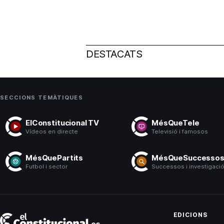
DESTACATS
SECCIONS TEMÀTIQUES
ElConstitucional TV
MésQueTele
Vídeos en directe
Televisió i famosos
MésQuePartits
MésQueSuccesso
Futbol i sector
Successos i investigaci
El
EDICIONS