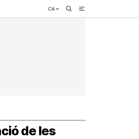
CA
Cercar
+
ional
Investigació
Opinió
Municipis
Més
NVESTIGACIÓ
NTERNACIONAL
PINIÓ
UNICIPIS
ció de les