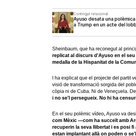
Contingut relacionat
Ayuso desata una polèmica 
a Trump en un acte del lobb
Sheinbaum, que ha reconegut al principi 
replicat al discurs d'Ayuso en el seu
medalla de la Hispanitat de la Comun
I ha explicat que el projecte del parti
visió de transformació sorgida del pobl
còpia ni de Cuba. Ni de Veneçuela. De 
i no se'l persegueix. No hi ha censura
En el seu polèmic vídeo
,
Ayuso va desi
com Mèxic —com ha succeït amb Arg
recuperin la seva llibertat i es posi 
estan implantant allà on poden o se'l