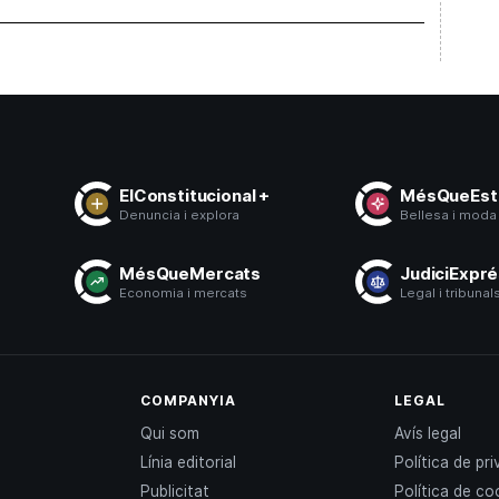
ElConstitucional +
MésQueEsti
Denuncia i explora
Bellesa i moda
s
MésQueMercats
JudiciExpr
ó
Economia i mercats
Legal i tribunal
COMPANYIA
LEGAL
Qui som
Avís legal
Línia editorial
Política de pri
Publicitat
Política de co