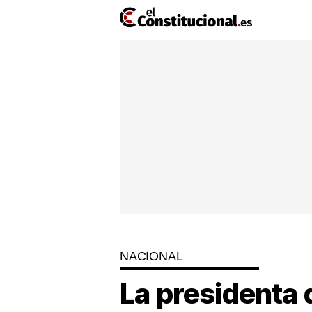
Ir
al
contenido
NACIONAL
COMUNITATS
ElConstitu
TV
MésQueTe
NACIONAL
La presidenta 