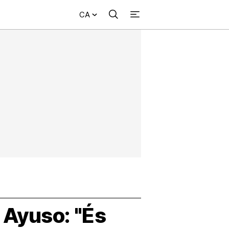
CA
Cercar
+
ional
Investigació
Opinió
Municipis
Més
NVESTIGACIÓ
NTERNACIONAL
PINIÓ
UNICIPIS
 Ayuso: "És