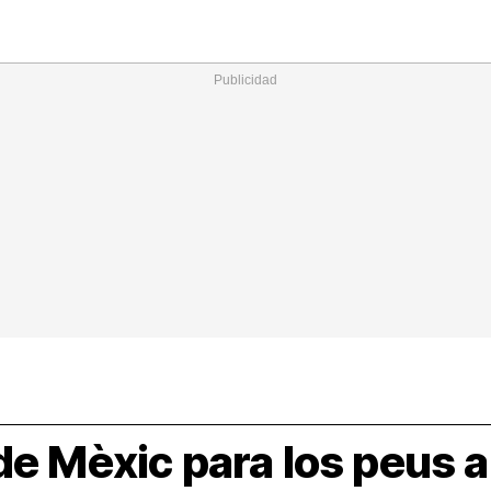
Nacional
Comunitats
Internac
I
cional
ElConstitucional
MésQuePartits
MésQueMercats
I
O
+
le
MésQueEstil
MésQueSuccessos
JudiciExprés
M
de Mèxic para los peus a