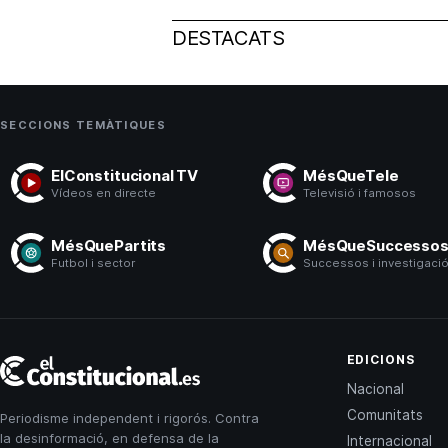
DESTACATS
SECCIONS TEMÀTIQUES
ElConstitucional TV
MésQueTele
Vídeos en directe
Televisió i famosos
MésQuePartits
MésQueSuccesso
Futbol i sector
Successos i investigaci
El
EDICIONS
Constitucional
Nacional
Comunitats
Periodisme independent i rigorós. Contra
la desinformació, en defensa de la
Internacional