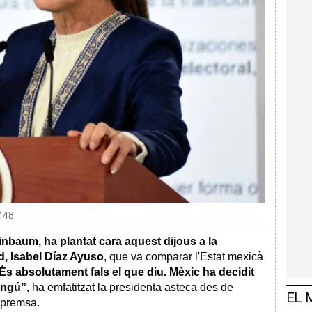
448
nbaum, ha plantat cara aquest dijous a la
d, Isabel Díaz Ayuso
, que va comparar l'Estat mexicà
És absolutament fals el que diu. Mèxic ha decidit
ingú”,
ha emfatitzat la presidenta asteca des de
EL 
 premsa.