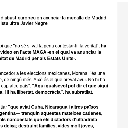
d'abast europeu en anunciar la medalla de Madrid
ista ultra Javier Negre
que "no sé si val la pena contestar-li, la veritat",
ha
 vídeo en l'acte MAGA -en el qual va anunciar la
itat de Madrid per als Estats Units-
.
t vencedor a les eleccions mexicanes, Morena, "és una
e, de ningú més. Això és el que preval avui. No hi ha
cap altre país”.
“Aquí qualsevol pot dir el que sigui
. Hi ha llibertat, democràcia”, ha subratllat.
tjar
"que aviat Cuba, Nicaragua i altres països
entina— trenquin aquestes mateixes cadenes,
fi als narcoestats que els dictadors d'ultradreta
s deixa; destruint famílies, vides molt joves,