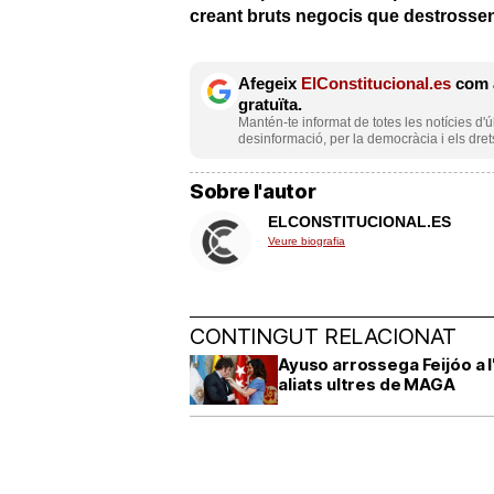
creant bruts negocis que destrossen 
Afegeix
ElConstitucional.es
com a
gratuïta.
Mantén-te informat de totes les notícies d'ú
desinformació, per la democràcia i els dret
Sobre l'autor
ELCONSTITUCIONAL.ES
Veure biografia
CONTINGUT RELACIONAT
Ayuso arrossega Feijóo a 
aliats ultres de MAGA