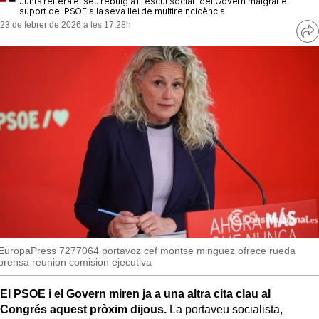
Junts reitera el seu rebuig a l'"escut social" del Govern malgrat el
MésQueSuccessos
suport del PSOE a la seva llei de multireincidència
23 de febrer de 2026 a les 17:28h
MésQueMercats
Ve
re
so
JudiciExprés
INVESTIGACIÓ
INTERNACIONAL
OPINIÓ
MUNICIPIS
EuropaPress 7277064 portavoz cef montse minguez ofrece rueda
prensa reunion comision ejecutiva
El PSOE i el Govern miren ja a una altra cita clau al
Congrés aquest pròxim dijous.
La portaveu socialista,