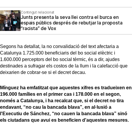
Contingut relacionat
Junts presenta la seva llei contra el burca en
espais públics després de rebutjar la proposta
“racista” de Vox
Segons ha detallat, la no convalidació del text afectaria a
Catalunya 1.725.000 beneficiaris del bo social elèctric i
1.600.000 perceptors del bo social tèrmic, és a dir, ajudes
destinades a sufragar els costos de la llum i la calefacció que
deixarien de cobrar-se si el decret decau.
Mínguez ha emfatitzat que aquestes xifres es tradueixen en
196.000 famílies en el primer cas i 178.000 en el segon,
només a Catalunya, i ha recalcat que, si el decret no tira
endavant, “no cau la bancada blava”, en al·lusió a
l'Executiu de Sánchez, “no cauen la bancada blava” sinó
els ciutadans que avui es beneficien d'aquestes mesures.