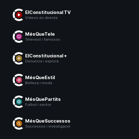
ElConstitucional TV
Vídeos en directe
MésQueTele
Televisió i famosos
ElConstitucional +
Denuncia i explora
MésQueEstil
Bellesa i moda
MésQuePartits
Futbol i sector
MésQueSuccessos
Successos i investigació