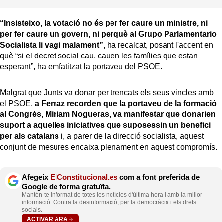
“Insisteixo, la votació no és per fer caure un ministre, ni
per fer caure un govern, ni perquè al Grupo Parlamentario
Socialista li vagi malament”,
ha recalcat, posant l'accent en
què “si el decret social cau, cauen les famílies que estan
esperant”, ha emfatitzat la portaveu del PSOE.
Malgrat que Junts va donar per trencats els seus vincles amb
el PSOE,
a Ferraz recorden que la portaveu de la formació
al Congrés, Miriam Nogueras, va manifestar que donarien
suport a aquelles iniciatives que suposessin un benefici
per als catalans
i, a parer de la direcció socialista, aquest
conjunt de mesures encaixa plenament en aquest compromís.
Afegeix
ElConstitucional.es
com a font preferida de
Google de forma gratuïta.
Mantén-te informat de totes les notícies d'última hora i amb la millor
informació. Contra la desinformació, per la democràcia i els drets
socials.
ACTIVAR ARA