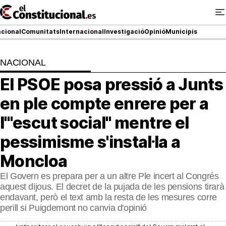
Ir
al
contenido
cional
Comunitats
Internacional
Investigació
Opinió
Municipis
NACIONAL
NACIONAL
El PSOE posa pressió a Junts
COMUNITATS
en ple compte enrere per a
ElConstitucional TV
l'"escut social" mentre el
pessimisme s'instal·la a
MésQueTele
Moncloa
ElConstitucional +
El Govern es prepara per a un altre Ple incert al Congrés
MésQueEstil
aquest dijous. El decret de la pujada de les pensions tirarà
endavant, però el text amb la resta de les mesures corre
MésQuePartits
perill si Puigdemont no canvia d'opinió