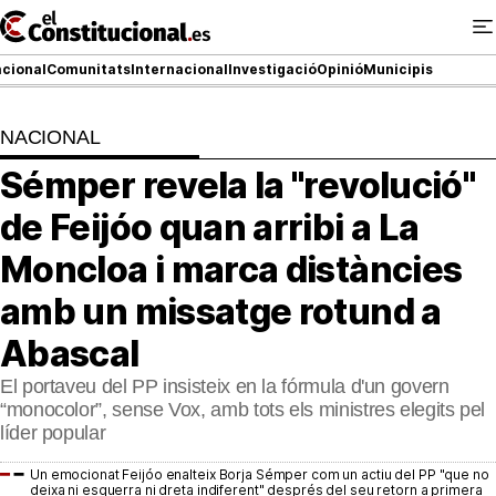
Ir
al
contenido
cional
Comunitats
Internacional
Investigació
Opinió
Municipis
NACIONAL
NACIONAL
Sémper revela la "revolució"
COMUNITATS
de Feijóo quan arribi a La
ElConstitucional TV
Moncloa i marca distàncies
amb un missatge rotund a
MésQueTele
Abascal
ElConstitucional +
El portaveu del PP insisteix en la fórmula d'un govern
MésQueEstil
“monocolor”, sense Vox, amb tots els ministres elegits pel
líder popular
MésQuePartits
Un emocionat Feijóo enalteix Borja Sémper com un actiu del PP "que no
deixa ni esquerra ni dreta indiferent" després del seu retorn a primera