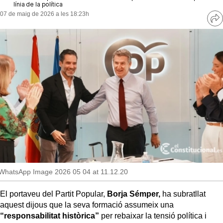
MésQueSuccessos
línia de la política
07 de maig de 2026 a les 18:23h
Ve
MésQueMercats
re
so
JudiciExprés
INVESTIGACIÓ
INTERNACIONAL
OPINIÓ
MUNICIPIS
WhatsApp Image 2026 05 04 at 11.12.20
El portaveu del Partit Popular,
Borja Sémper,
ha subratllat
aquest dijous que la seva formació assumeix una
“responsabilitat històrica”
per rebaixar la tensió política i