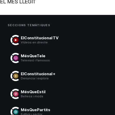
EL MÉS LLEGIT
SECCIONS TEMÀTIQUES
ElConstitucional TV
Vídeos en directe
MésQueTele
Televisió i famosos
ElConstitucional +
Denuncia i explora
MésQueEstil
Bellesa i moda
MésQuePartits
Futbol i sector