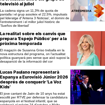
televisió al juliol
La cadena signa un 11,3% de quota de
pantalla i el grup assoleix el 22,5%, impulsats
pel lideratge d''Antena 3 Noticias', el domini de
l'entreteniment i el millor juliol històric de
'Sueños de libertad'
La realitat sobre els canvis que
prepara 'Espejo Público' per a la
pròxima temporada
El magazín de Susanna Griso treballa en la
nova estructura del programa, on l'actualitat
política guanyarà pes sense que això suposi la
desaparició de la informació del cor
Lucas Paulano representarà
Espanya a Eurovisió Júnior 2026
després de conquerir 'La Voz
Kids'
El jove cantant de Jaén de 10 anys ha estat
escollit per RTVE per defensar la candidatura
espanyola en el festival infantil, que se
celebrarà el pròxim 24 d'octubre a Malta