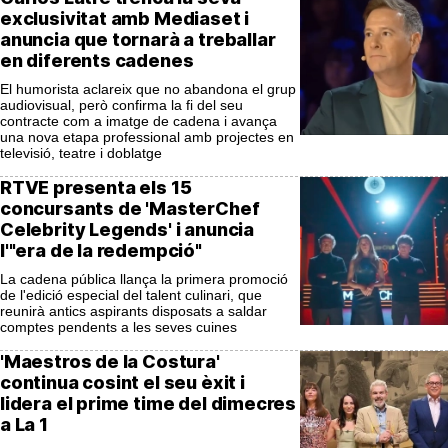
exclusivitat amb Mediaset i
anuncia que tornarà a treballar
en diferents cadenes
El humorista aclareix que no abandona el grup
audiovisual, però confirma la fi del seu
contracte com a imatge de cadena i avança
una nova etapa professional amb projectes en
televisió, teatre i doblatge
RTVE presenta els 15
concursants de 'MasterChef
Celebrity Legends' i anuncia
l'"era de la redempció"
La cadena pública llança la primera promoció
de l'edició especial del talent culinari, que
reunirà antics aspirants disposats a saldar
comptes pendents a les seves cuines
'Maestros de la Costura'
continua cosint el seu èxit i
lidera el prime time del dimecres
a La 1