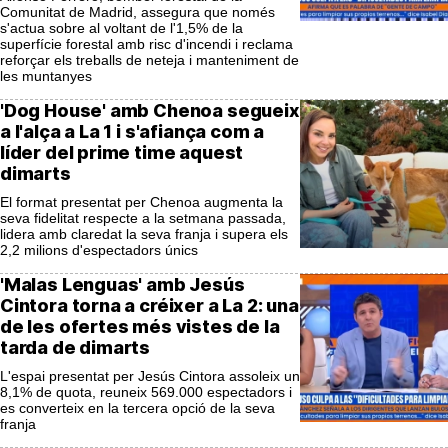
Comunitat de Madrid, assegura que només
s'actua sobre al voltant de l'1,5% de la
superfície forestal amb risc d'incendi i reclama
reforçar els treballs de neteja i manteniment de
les muntanyes
'Dog House' amb Chenoa segueix
a l'alça a La 1 i s'afiança com a
líder del prime time aquest
dimarts
El format presentat per Chenoa augmenta la
seva fidelitat respecte a la setmana passada,
lidera amb claredat la seva franja i supera els
2,2 milions d'espectadors únics
'Malas Lenguas' amb Jesús
Cintora torna a créixer a La 2: una
de les ofertes més vistes de la
tarda de dimarts
L'espai presentat per Jesús Cintora assoleix un
8,1% de quota, reuneix 569.000 espectadors i
es converteix en la tercera opció de la seva
franja