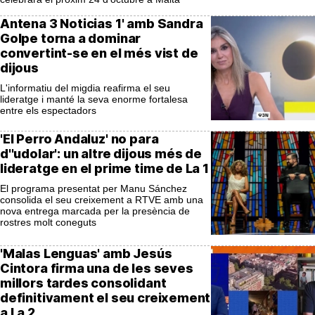
Antena 3 Noticias 1' amb Sandra
Golpe torna a dominar
convertint-se en el més vist de
dijous
L'informatiu del migdia reafirma el seu
lideratge i manté la seva enorme fortalesa
entre els espectadors
'El Perro Andaluz' no para
d''udolar': un altre dijous més de
lideratge en el prime time de La 1
El programa presentat per Manu Sánchez
consolida el seu creixement a RTVE amb una
nova entrega marcada per la presència de
rostres molt coneguts
'Malas Lenguas' amb Jesús
Cintora firma una de les seves
millors tardes consolidant
definitivament el seu creixement
a La 2