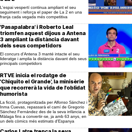
L'espai vespertí continua ampliant el seu
seguiment i reforça el paper de La 2 en una
franja cada vegada més competitiva
'Pasapalabra' i Roberto Leal
triomfen aquest dijous a Antena
3 ampliant la distància davant
dels seus competidors
El concurs d'Antena 3 manté intacte el seu
lideratge i amplia la distància davant dels seus
principals competidors
RTVE inicia el rodatge de
'Chiquito el Grande', la minisèrie
que recorrerà la vida de l'oblidat
humorista
La ficció, protagonitzada per Alfonso Sánchez i
Inma Cuevas, repassarà el camí de Gregorio
Sánchez Fernández des de la seva infància a
Màlaga fins a convertir-se, ja amb 63 anys, en
un dels còmics més estimats d'Espanya
Carlos Latre trenca la seva