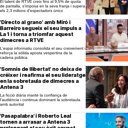
El talent de RTVE creix fins al 9,5% de quota
de pantalla, s'imposa en la seva franja i supera
els 2,3 milions d'espectadors únics
'Directo al grano' amb Miró i
Barreiro segueix el seu impuls a
La 1 i torna a triomfar aquest
dimecres a RTVE
L'espai informatiu consolida el seu creixement i
reforça la sòlida aposta vespertina de la
cadena pública
'Somnis de llibertat' no deixa de
créixer i reafirma el seu lideratge
en la sobretaula de dimecres a
Antena 3
La ficció diària manté la confiança de
l'audiència i continua dominant la sobretaula
amb autoritat
'Pasapalabra' i Roberto Leal
tornen a arrasar a Antena 3
prolongant el seu èxit aquest