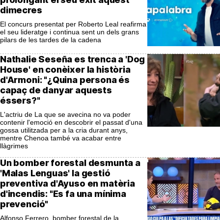
dimecres
El concurs presentat per Roberto Leal reafirma
el seu lideratge i continua sent un dels grans
pilars de les tardes de la cadena
Nathalie Seseña es trenca a 'Dog
House' en conèixer la història
d'Armoni: "¿Quina persona és
capaç de danyar aquests
éssers?"
L'actriu de La que se avecina no va poder
contenir l'emoció en descobrir el passat d'una
gossa utilitzada per a la cria durant anys,
mentre Chenoa també va acabar entre
llàgrimes
Un bomber forestal desmunta a
'Malas Lenguas' la gestió
preventiva d'Ayuso en matèria
d'incendis: "Es fa una mínima
prevenció"
Alfonso Ferrero, bomber forestal de la