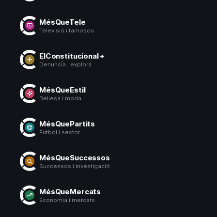
MésQueTele
Televisió i famosos
ElConstitucional +
Denuncia i explora
MésQueEstil
Bellesa i moda
MésQuePartits
Futbol i sector
MésQueSuccessos
Successos i investigació
MésQueMercats
Economia i mercats