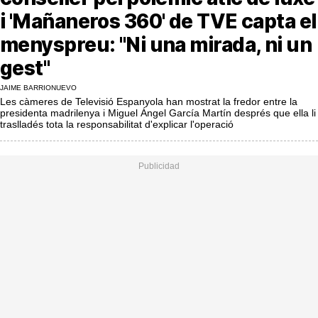
MésQueSuccessos
i 'Mañaneros 360' de TVE capta el
MésQueMercats
menyspreu: "Ni una mirada, ni un
gest"
JudiciExprés
JAIME BARRIONUEVO
INVESTIGACIÓ
Les càmeres de Televisió Espanyola han mostrat la fredor entre la
presidenta madrilenya i Miguel Ángel García Martín després que ella li
INTERNACIONAL
traslladés tota la responsabilitat d'explicar l'operació
OPINIÓ
MUNICIPIS