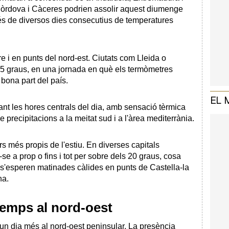
, Còrdova i Càceres podrien assolir aquest diumenge
s de diversos dies consecutius de temperatures
re i en punts del nord-est. Ciutats com Lleida o
35 graus, en una jornada en què els termòmetres
 bona part del país.
EL 
nt les hores centrals del dia, amb sensació tèrmica
 precipitacions a la meitat sud i a l'àrea mediterrània.
s més propis de l'estiu. En diverses capitals
e a prop o fins i tot per sobre dels 20 graus, cosa
é s'esperen matinades càlides en punts de Castella-la
na.
emps al nord-oest
 un dia més al nord-oest peninsular. La presència