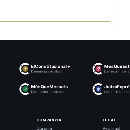
ElConstitucional +
MésQueEsti
Denuncia i explora
Bellesa i moda
s
MésQueMercats
JudiciExpr
ó
Economia i mercats
Legal i tribunal
COMPANYIA
LEGAL
Qui som
Avís legal