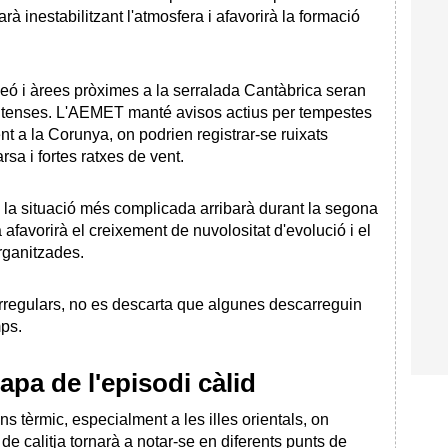
à inestabilitzant l'atmosfera i afavorirà la formació
Lleó i àrees pròximes a la serralada Cantàbrica seran
intenses. L'AEMET manté avisos actius per tempestes
t a la Corunya, on podrien registrar-se ruixats
a i fortes ratxes de vent.
la situació més complicada arribarà durant la segona
afavorirà el creixement de nuvolositat d'evolució i el
ganitzades.
 irregulars, no es descarta que algunes descarreguin
mps.
pa de l'episodi càlid
s tèrmic, especialment a les illes orientals, on
 de calitja tornarà a notar-se en diferents punts de