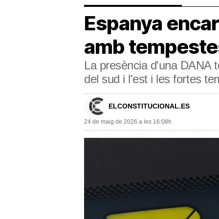
Espanya encar
amb tempestes 
La presència d'una DANA tor
del sud i l'est i les fortes 
ELCONSTITUCIONAL.ES
24 de maig de 2026 a les 16:08h