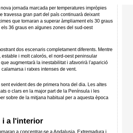
nova jornada marcada per temperatures impròpies
ue travessa gran part del país continuarà deixant
àximes que tornaran a superar àmpliament els 30 graus
ran els 36 graus en algunes zones del sud-oest
mostrant dos escenaris completament diferents. Mentre
 estable i molt calorós, el nord-oest peninsular
ue augmentarà la inestabilitat i afavorirà l'aparició
calamarsa i ratxes intenses de vent.
sent evident des de primera hora del dia. Les altes
s o clars en la major part de la Península i les
er sobre de la mitjana habitual per a aquesta època
i a l'interior
ornaran a concentrar-se a Andalusia, Extremadura i