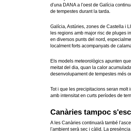
d'una DANA a l'oest de Galícia continuar
de tempestes durant la tarda.
Galícia, Astúries, zones de Castella i 
les regions amb major risc de pluges 
en diversos punts del nord, especialmen
localment forts acompanyats de calamars
Els models meteorològics apunten que 
meitat del dia, quan la calor acumulada 
desenvolupament de tempestes més or
Tot i que les precipitacions seran molt
amb intensitat en curts períodes de te
Canàries tampoc s'esca
A les Canàries continuarà també l'ascen
l'ambient serà sec i càlid. La presència