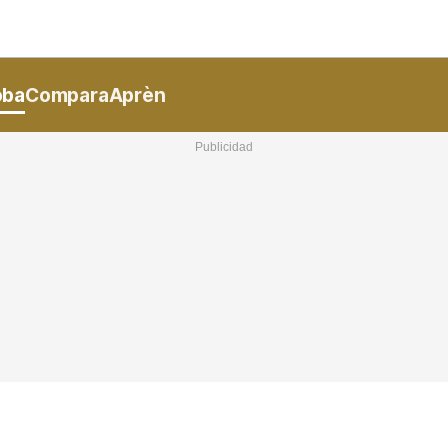
Nacional
Comunitats
Internac
I
oba
Compara
Aprèn
cional
ElConstitucional
MésQuePartits
MésQueMercats
I
O
+
le
MésQueEstil
MésQueSuccessos
JudiciExprés
M