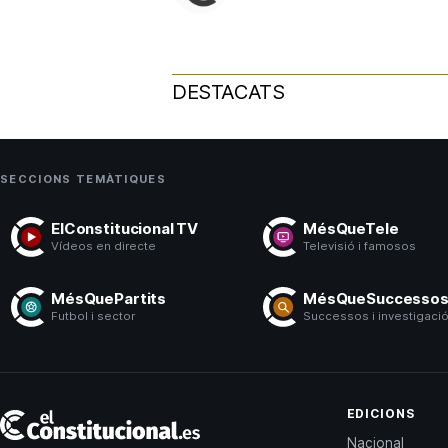
DESTACATS
SECCIONS TEMÀTIQUES
ElConstitucional TV
MésQueTele
Vídeos en directe
Televisió i famosos
MésQuePartits
MésQueSuccesso
Futbol i sector
Successos i investigaci
El
EDICIONS
Constitucional
Nacional