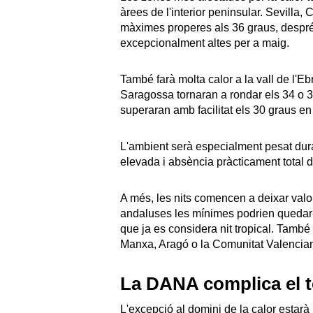
àrees de l'interior peninsular. Sevilla
màximes properes als 36 graus, despré
excepcionalment altes per a maig.
També farà molta calor a la vall de l'Eb
Saragossa tornaran a rondar els 34 o 
superaran amb facilitat els 30 graus en
L'ambient serà especialment pesat dura
elevada i absència pràcticament total de
A més, les nits comencen a deixar valor
andaluses les mínimes podrien quedar-s
que ja es considera nit tropical. Tamb
Manxa, Aragó o la Comunitat Valencia
La DANA complica el t
L'excepció al domini de la calor estarà