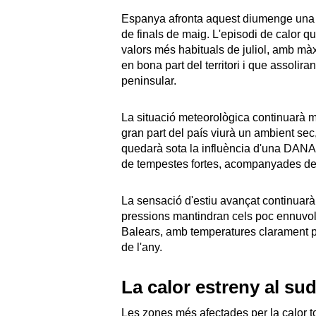
Espanya afronta aquest diumenge una 
de finals de maig. L'episodi de calor q
valors més habituals de juliol, amb m
en bona part del territori i que assoli
peninsular.
La situació meteorològica continuarà 
gran part del país viurà un ambient sec,
quedarà sota la influència d'una DANA q
de tempestes fortes, acompanyades de 
La sensació d'estiu avançat continuarà 
pressions mantindran cels poc ennuvolat
Balears, amb temperatures clarament p
de l'any.
La calor estreny al sud 
Les zones més afectades per la calor t