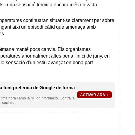
bols i una sensació tèrmica encara més elevada.
mperatures continuaran situant-se clarament per sobre
longant així un episodi càlid que amenaça amb
es.
a setmana manté pocs canvis. Els organismes
eratures anormalment altes per a l'inici de juny, en
la sensació d'un estiu avançat en bona part
 font preferida de Google de forma
ACTIVAR ARA
ltima hora i amb la millor informació. Contra la
s socials.