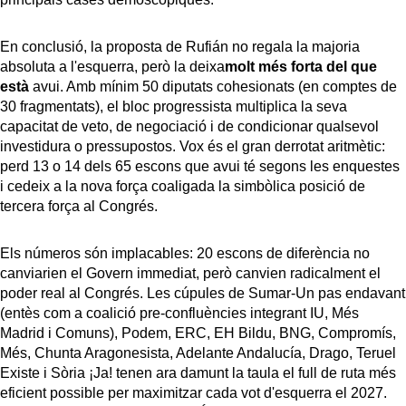
En conclusió, la proposta de Rufián no regala la majoria
absoluta a l'esquerra, però la deixa
molt més forta del que
està
avui. Amb mínim 50 diputats cohesionats (en comptes de
30 fragmentats), el bloc progressista multiplica la seva
capacitat de veto, de negociació i de condicionar qualsevol
investidura o pressupostos. Vox és el gran derrotat aritmètic:
perd 13 o 14 dels 65 escons que avui té segons les enquestes
i cedeix a la nova força coaligada la simbòlica posició de
tercera força al Congrés.
Els números són implacables: 20 escons de diferència no
canviarien el Govern immediat, però canvien radicalment el
poder real al Congrés. Les cúpules de Sumar-Un pas endavant
(entès com a coalició pre-confluències integrant IU, Més
Madrid i Comuns), Podem, ERC, EH Bildu, BNG, Compromís,
Més, Chunta Aragonesista, Adelante Andalucía, Drago, Teruel
Existe i Sòria ¡Ja! tenen ara damunt la taula el full de ruta més
eficient possible per maximitzar cada vot d'esquerra el 2027.