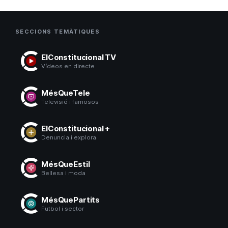
SECCIONS TEMÀTIQUES
ElConstitucional TV
Vídeos en directe
MésQueTele
Televisió i famosos
ElConstitucional +
Denuncia i explora
MésQueEstil
Bellesa i moda
MésQuePartits
Futbol i sector