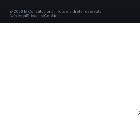
© 2026 El Constitucional · Tots els drets reservats
Avís legal
Privacitat
Cookies