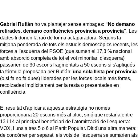
Gabriel Rufián
ho va plantejar sense ambages:
“No demano
retirades, demano confluències província a província”
. Les
dades li donen la raó de forma aclaparadora. Segons la
mitjana ponderada de tots els estudis demoscòpics recents, les
forces a l'esquerra del PSOE (que sumen el 17,3 % nacional
amb absorció completa de tot el vot minoritari d'esquerra)
passarien de 30 escons fragmentats a 50 escons si s'apliqués
la fórmula proposada per Rufián:
una sola llista per província
(o si fa no fa dues) liderades per les forces locals més fortes,
recolzades implícitament per la resta o presentades en
confluència.
El resultat d'aplicar a aquesta estratègia no només
proporcionaria 20 escons més al bloc, sinó que restaria entre
13 i 14 al principal beneficiari de l'atomització de l'esquerra:
VOX, i uns altres 5 o 6 al Partit Popular. Dit d'una altra manera:
de concórrer per separat, els vots de l'esquerra se sumarien als