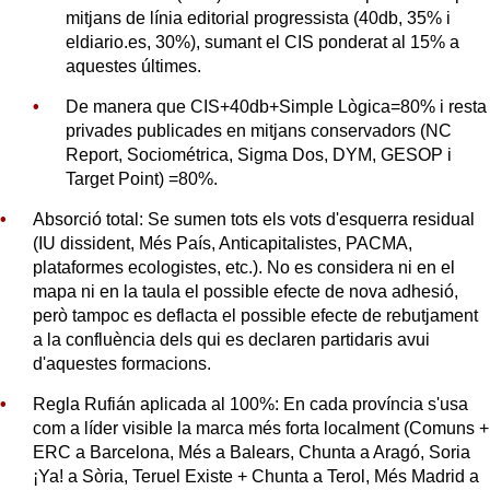
mitjans de línia editorial progressista (40db, 35% i
eldiario.es, 30%), sumant el CIS ponderat al 15% a
aquestes últimes.
De manera que CIS+40db+Simple Lògica=80% i resta
privades publicades en mitjans conservadors (NC
Report, Sociométrica, Sigma Dos, DYM, GESOP i
Target Point) =80%.
Absorció total: Se sumen tots els vots d'esquerra residual
(IU dissident, Més País, Anticapitalistes, PACMA,
plataformes ecologistes, etc.). No es considera ni en el
mapa ni en la taula el possible efecte de nova adhesió,
però tampoc es deflacta el possible efecte de rebutjament
a la confluència dels qui es declaren partidaris avui
d'aquestes formacions.
Regla Rufián aplicada al 100%: En cada província s'usa
com a líder visible la marca més forta localment (Comuns +
ERC a Barcelona, Més a Balears, Chunta a Aragó, Soria
¡Ya! a Sòria, Teruel Existe + Chunta a Terol, Més Madrid a