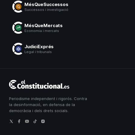
MésQueSuccessos
Successos i investigació
MésQueMercats
Economia i mercats
JudiciExprés
Legal i tribunals
El
Constitucional
Periodisme independent i rigorós. Contra
la desinformació, en defensa de la
democràcia i dels drets socials.