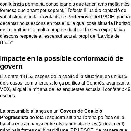
confluència permetria consolidar els que tenen amb molta més
fermesa que anant per separat, i l'efecte il·lusió o captació de
vot abstencionista, exvotants de
Podemos
o del
PSOE
, podria
decantar nous escons en tots ells, la qual cosa situaria l'horitzó
de la confluència molt a prop de duplicar la seva expectativa
d'escons respecte a l'escenari actual, propi de “La vida de
Brian”.
Impacte en la possible conformació de
govern
Els entre 48 i 53 escons de la coalició la situarien, en un 83%
dels casos, com a tercera força política al Congrés, avançant a
VOX, al qual la mitjana de les enquestes actuals li confereix 49
escons.
La presumible aliança en un
Govern de Coalició
Progressista
de tota l'esquerra situaria l'arena política en la
batalla en campanya entre els candidats de les (actualment)
principals forces del bipartidisme, PP i PSOE, de manera que