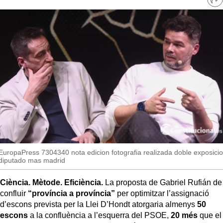
MésQueSuccessos
Ve
re
so
MésQueMercats
JudiciExprés
INVESTIGACIÓ
INTERNACIONAL
OPINIÓ
MUNICIPIS
EuropaPress 7304340 nota edicion fotografia realizada doble exposici
diputado mas madrid
Ciència. Mètode. Eficiència.
La proposta de Gabriel Rufián de
confluir
“província a província”
per optimitzar l’assignació
d’escons prevista per la Llei D’Hondt atorgaria almenys
50
escons
a la confluència a l’esquerra del PSOE,
20 més
que el