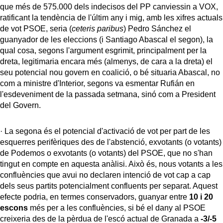
que més de 575.000 dels indecisos del PP canviessin a VOX,
ratificant la tendència de l'últim any i mig, amb les xifres actuals
de vot PSOE, seria (
ceteris paribus
) Pedro Sánchez el
guanyador de les eleccions (i Santiago Abascal el segon), la
qual cosa, segons l'argument esgrimit, principalment per la
dreta, legitimaria encara més (almenys, de cara a la dreta) el
seu potencial nou govern en coalició, o bé situaria Abascal, no
com a ministre d'Interior, segons va esmentar Rufián en
l'esdeveniment de la passada setmana, sinó com a President
del Govern.
· La segona és el potencial d'activació de vot per part de les
esquerres perifèriques des de l'abstenció, exvotants (o votants)
de Podemos o exvotants (o votants) del PSOE, que no s'han
tingut en compte en aquesta anàlisi. Això és, nous votants a les
confluències que avui no declaren intenció de vot cap a cap
dels seus partits potencialment confluents per separat. Aquest
efecte podria, en termes conservadors, guanyar entre
10 i 20
escons
més per a les confluències, si bé el dany al PSOE
creixeria des de la pèrdua de l'escó actual de Granada a
-3/-5