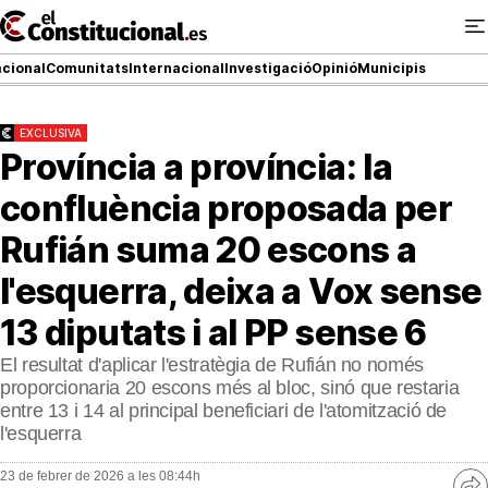
Ir
al
contenido
cional
Comunitats
Internacional
Investigació
Opinió
Municipis
EXCLUSIVA
Província a província: la
NACIONAL
confluència proposada per
COMUNITATS
Rufián suma 20 escons a
ElConstitucional TV
l'esquerra, deixa a Vox sense
MésQueTele
13 diputats i al PP sense 6
ElConstitucional +
El resultat d'aplicar l'estratègia de Rufián no només
proporcionaria 20 escons més al bloc, sinó que restaria
MésQueEstil
entre 13 i 14 al principal beneficiari de l'atomització de
l'esquerra
MésQuePartits
23 de febrer de 2026 a les 08:44h