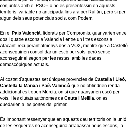
conjuntes amb el PSOE o no es presentessin en aquests
territoris, variable no anticipada fins ara per Rufián, però sí per
algun dels seus potencials socis, com Podem.
En el
País Valencià
, liderats per Compromís, guanyarien entre
dos i quatre escons a València i entre un i tres escons a
Alacant, recuperant almenys dos a VOX, mentre que a Castelló
aconseguirien consolidar un escó per vots, però sense
aconseguir el segon per les restes, amb les dades
demoscòpiques actuals.
Al costat d'aquestes set úniques províncies de
Castella i Lleó,
Castella-la Manxa i País Valencià
que no obtindrien renda
addicional es troben Múrcia, on sí que guanyarien escó per
vots, i les ciutats autònomes de
Ceuta i Melilla
, on es
quedarien a les portes del primer.
És important ressenyar que en aquests deu territoris on la unió
de les esquerres no aconseguiria arrabassar nous escons, la