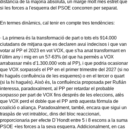
distància de la majoria absoluta, un marge molt més estret que
si les forces a l'esquerra del PSOE concorren per separat.
En termes dinàmics, cal tenir en compte tres tendències:
· La primera és la transformació de part o tots els 914.000
ciutadans de mitjana que es declaren avui indecisos i que van
votar al PP el 2023 en vot VOX, que s'ha anat transformant en
l'últim any i mig en un 57-63% (el que ha permès a VOX
arrabassar més d'1.300.000 vots al PP), i que podria ocasionar
que VOX
sorpassés
el PP en el primer trimestre del 2027 (si no
hi hagués confluència de les esquerres) o en el tercer o quart
(si la hi hagués). Això és, la confluència proposada per Rufián
interessa, paradoxalment, al PP per retardar el probable
sorpasso
per part de VOX fins després de les eleccions, atès
que VOX perd el doble que el PP amb aquesta fórmula de
coalició o aliança. Paradoxalment, també, encara que sigui un
traspàs de vot intrabloc, dins del bloc reaccionari,
proporcionaria per efecte D´Hondt entre 5 i 8 escons a la suma
PSOE +les forces a la seva esquerra. Addicionalment, en cas