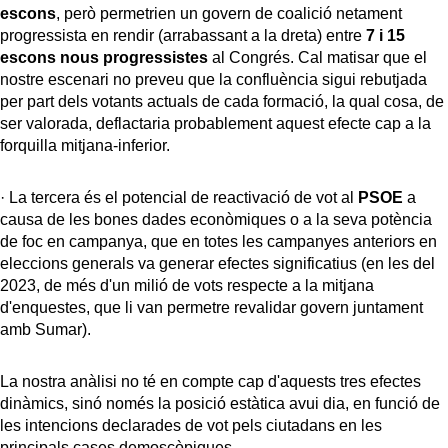
escons
, però permetrien un govern de coalició netament
progressista en rendir (arrabassant a la dreta) entre
7 i 15
escons nous progressistes
al Congrés. Cal matisar que el
nostre escenari no preveu que la confluència sigui rebutjada
per part dels votants actuals de cada formació, la qual cosa, de
ser valorada, deflactaria probablement aquest efecte cap a la
forquilla mitjana-inferior.
· La tercera és el potencial de reactivació de vot al
PSOE
a
causa de les bones dades econòmiques o a la seva potència
de foc en campanya, que en totes les campanyes anteriors en
eleccions generals va generar efectes significatius (en les del
2023, de més d'un milió de vots respecte a la mitjana
d'enquestes, que li van permetre revalidar govern juntament
amb Sumar).
La nostra anàlisi no té en compte cap d'aquests tres efectes
dinàmics, sinó només la posició estàtica avui dia, en funció de
les intencions declarades de vot pels ciutadans en les
principals cases demoscòpiques.