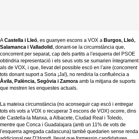
A
Castella i Lleó
, es guanyen escons a VOX a
Burgos, Lleó,
Salamanca i Valladolid
, donant-se la circumstància que,
concorrent per separat, cap dels partits a l'esquerra del PSOE
obtindria representació i els seus vots se sumarien íntegrament
als de VOX, i que, llevat del possible escó en l'aire (concorrent
tots donant suport a Soria ¡Ja!), no rendiria la confluència a
Àvila, Palència, Segòvia i Zamora
amb la mitjana de suports
que mostren les enquestes actuals.
La mateixa circumstància (no aconseguir cap escó i entregar
tots els vots a VOX o recuperar 3 escons de VOX) ocorre, dins
de Castella-la Manxa, a Albacete, Ciudad Real i Toledo,
mentre que Conca i Guadalajara (amb un 11% de vots de
l'esquerra agregada cadascuna) també quedarien sense renda
addicional per D’Hondt, llevat que formessin candidatures