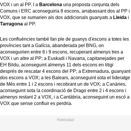
VOX i un al PP. I a
Barcelona
una proposta conjunta dels
Comuns i ERC aconseguiria 8 escons, arrabassant dos al PP i
VOX, que se sumarien als dos addicionals guanyats a
Lleida
i
Tarragona
al PP.
Les confluències també fan ple de guanys d'escons a totes les
províncies tant a Galícia, abanderada pel BNG, on
aconseguirien entre 6 i 9 escons, recuperant almenys tres a
VOX i un altre al PP; a Euskadi i Navarra, capitanejades per
EH Bildu, aconseguint almenys 11 dels escons en litigi
després de rescatar 4 escons del PP; a Extremadura, guanyant
dos escons a VOX; a les Balears, aconseguint sota el lideratge
de Més entre 1 i 2 escons i recobrant un de VOX; a Canàries,
aconseguint sota la coordinació de Drago entre 2 i 4 escons i
almenys restant 2 a VOX, i a Cantàbria, aconseguint un escó a
VOX que sense confluir es perdria.