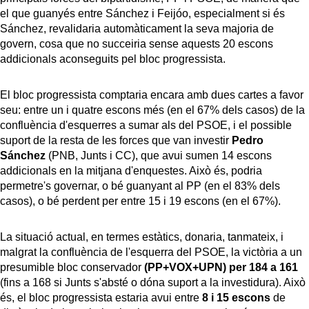
el que guanyés entre Sánchez i Feijóo, especialment si és
Sánchez, revalidaria automàticament la seva majoria de
govern, cosa que no succeiria sense aquests 20 escons
addicionals aconseguits pel bloc progressista.
El bloc progressista comptaria encara amb dues cartes a favor
seu: entre un i quatre escons més (en el 67% dels casos) de la
confluència d'esquerres a sumar als del PSOE, i el possible
suport de la resta de les forces que van investir
Pedro
Sánchez
(PNB, Junts i CC), que avui sumen 14 escons
addicionals en la mitjana d'enquestes. Això és, podria
permetre's governar, o bé guanyant al PP (en el 83% dels
casos), o bé perdent per entre 15 i 19 escons (en el 67%).
La situació actual, en termes estàtics, donaria, tanmateix, i
malgrat la confluència de l'esquerra del PSOE, la victòria a un
presumible bloc conservador
(PP+VOX+UPN) per 184 a 161
(fins a 168 si Junts s'absté o dóna suport a la investidura). Això
és, el bloc progressista estaria avui entre
8 i 15 escons
de