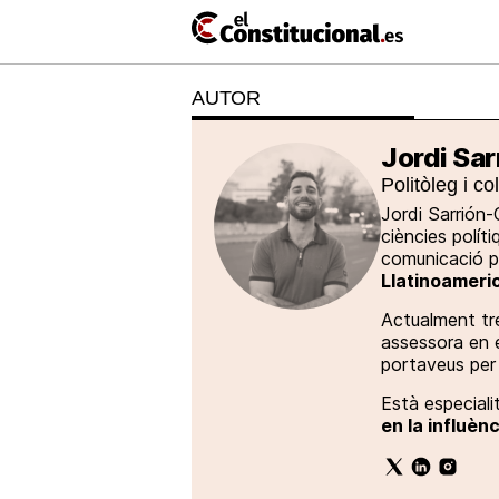
Ir
al
contenido
AUTOR
NACIONAL
COMUNITATS
ElConstitu
TV
MésQueTe
Jordi Sa
Politòleg i co
Jordi Sarrión-
ciències polít
comunicació p
Llatinoameric
Actualment tre
assessora en 
portaveus per 
Està especialit
en la influènc