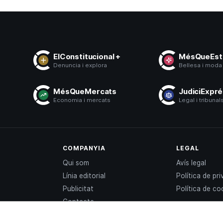
ElConstitucional +
MésQueEsti
Denuncia i explora
Bellesa i moda
s
MésQueMercats
JudiciExpr
ó
Economia i mercats
Legal i tribunal
COMPANYIA
LEGAL
Qui som
Avís legal
Línia editorial
Política de pri
Publicitat
Política de co
Contacte