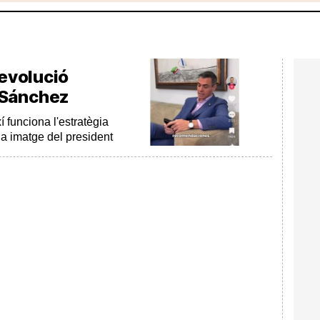
revolució
 Sánchez
xí funciona l'estratègia
la imatge del president