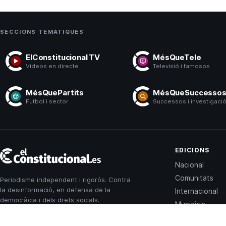
SECCIONS TEMÀTIQUES
ElConstitucional TV
MésQueTele
Vídeos en directe
Televisió i famosos
MésQuePartits
MésQueSuccesso
Futbol i sector
Successos i investigaci
El
EDICIONS
Constitucional
Nacional
Comunitats
Periodisme independent i rigorós. Contra
la desinformació, en defensa de la
Internacional
democràcia i dels drets socials.
Municipis