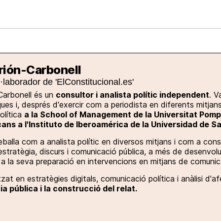
Nacional
Comunitats
Internac
I
cional
ElConstitucional
MésQuePartits
MésQueMercats
I
O
+
le
MésQueEstil
MésQueSuccessos
JudiciExprés
rrión-Carbonell
M
l·laborador de 'ElConstitucional.es'
Carbonell és un
consultor i analista polític independent
. V
iques i, després d'exercir com a periodista en diferents mitjan
olítica
a la School of Management de la Universitat Pomp
ans a l'Instituto de Iberoamérica de la Universidad de 
balla com a analista polític en diversos mitjans i com a cons
estratègia, discurs i comunicació pública, a més de desenvo
a la seva preparació en intervencions en mitjans de comunic
zat en estratègies digitals, comunicació política i anàlisi d'af
ia pública i la construcció del relat.