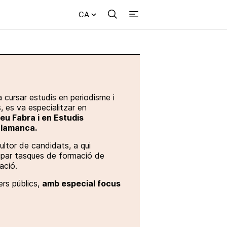
CA
Cercar
+
ional
Investigació
Opinió
Municipis
Més
NVESTIGACIÓ
NTERNACIONAL
PINIÓ
UNICIPIS
a cursar estudis en periodisme i
s, es va especialitzar en
eu Fabra i en Estudis
Salamanca.
ultor de candidats, a qui
lupar tasques de formació de
ació.
ers públics,
amb especial focus