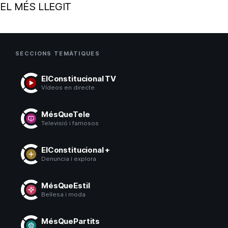
EL MÉS LLEGIT
SECCIONS TEMÀTIQUES
ElConstitucional TV
Vídeos en directe
MésQueTele
Televisió i famosos
ElConstitucional +
Denuncia i explora
MésQueEstil
Bellesa i moda
MésQuePartits