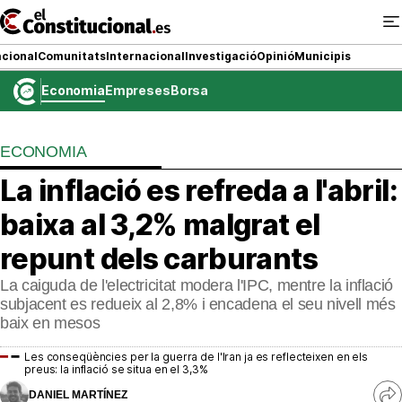
Ir
al
contenido
cional
Comunitats
Internacional
Investigació
Opinió
Municipis
Economia
Empreses
Borsa
NACIONAL
ECONOMIA
COMUNITATS
La inflació es refreda a l'abril:
ElConstitucional TV
baixa al 3,2% malgrat el
MésQueTele
repunt dels carburants
La caiguda de l'electricitat modera l'IPC, mentre la inflació
ElConstitucional +
subjacent es redueix al 2,8% i encadena el seu nivell més
baix en mesos
MésQueEstil
Les conseqüències per la guerra de l'Iran ja es reflecteixen en els
MésQuePartits
preus: la inflació se situa en el 3,3%
DANIEL MARTÍNEZ