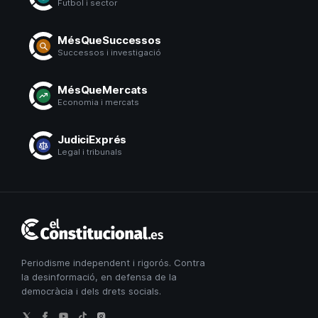
Futbol i sector
MésQueSuccessos
Successos i investigació
MésQueMercats
Economia i mercats
JudiciExprés
Legal i tribunals
El
Constitucional
Periodisme independent i rigorós. Contra
la desinformació, en defensa de la
democràcia i dels drets socials.