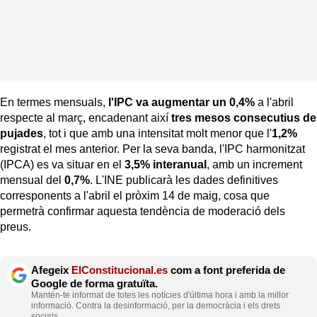
En termes mensuals,
l'IPC va augmentar un 0,4%
a l'abril
respecte al març, encadenant així
tres mesos consecutius de
pujades
, tot i que amb una intensitat molt menor que l'
1,2%
registrat el mes anterior. Per la seva banda, l'IPC harmonitzat
(IPCA) es va situar en el
3,5% interanual
, amb un increment
mensual del
0,7%
. L'INE publicarà les dades definitives
corresponents a l'abril el pròxim 14 de maig, cosa que
permetrà confirmar aquesta tendència de moderació dels
preus.
Afegeix
ElConstitucional.es
com a font preferida de
Google de forma gratuïta.
Mantén-te informat de totes les notícies d'última hora i amb la millor
informació. Contra la desinformació, per la democràcia i els drets
socials.