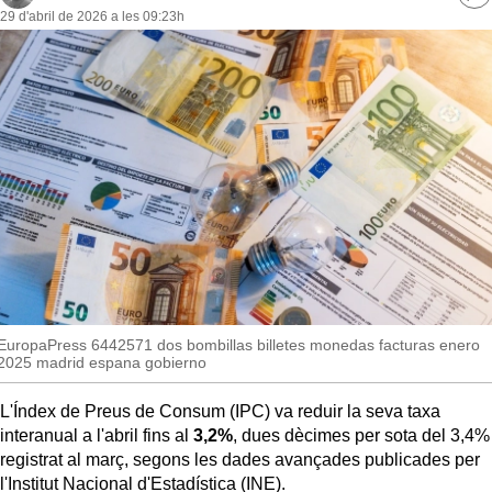
Ve
MésQueSuccessos
29 d'abril de 2026 a les 09:23h
re
so
MésQueMercats
JudiciExprés
INVESTIGACIÓ
INTERNACIONAL
OPINIÓ
MUNICIPIS
EuropaPress 6442571 dos bombillas billetes monedas facturas enero
2025 madrid espana gobierno
L'Índex de Preus de Consum (IPC) va reduir la seva taxa
interanual a l'abril fins al
3,2%
, dues dècimes per sota del 3,4%
registrat al març, segons les dades avançades publicades per
l'Institut Nacional d'Estadística (INE).