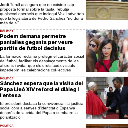
Jordi Turull assegura que no existeix cap
proposta formal sobre la taula, rebutja
qualsevol operació que inclogui Vox i adverteix
que la legislatura de Pedro Sánchez "no dona
més de si"
POLÍTICA
Podem demana permetre
pantalles gegants per veure
partits de futbol decisius
La formació reclama protegir el caràcter social
del futbol, facilitar els desplaçaments de les
aficions i evitar que els drets audiovisuals
impedeixin les celebracions col·lectives
POLÍTICA
Sánchez espera que la visita del
Papa Lleó XIV reforci el diàleg i
l'entesa
El president destaca la convivència i la justícia
social com a senyes d'identitat d'Espanya
després de la crida del Papa a combatre la
polarització
POLÍTICA