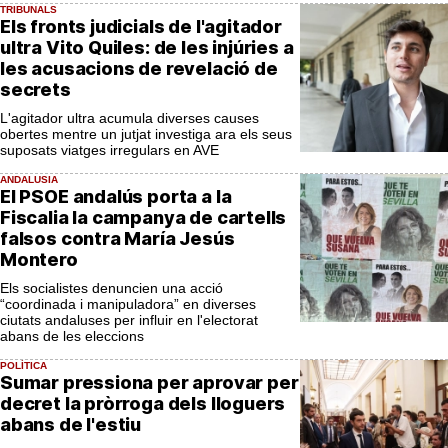
TRIBUNALS
Els fronts judicials de l'agitador
ultra Vito Quiles: de les injúries a
les acusacions de revelació de
secrets
L'agitador ultra acumula diverses causes
obertes mentre un jutjat investiga ara els seus
suposats viatges irregulars en AVE
ANDALUSIA
El PSOE andalús porta a la
Fiscalia la campanya de cartells
falsos contra María Jesús
Montero
Els socialistes denuncien una acció
“coordinada i manipuladora” en diverses
ciutats andaluses per influir en l'electorat
abans de les eleccions
POLÍTICA
Sumar pressiona per aprovar per
decret la pròrroga dels lloguers
abans de l'estiu