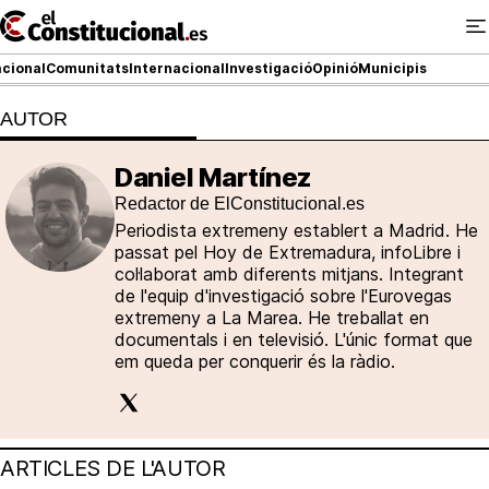
Ir
al
contenido
cional
Comunitats
Internacional
Investigació
Opinió
Municipis
AUTOR
NACIONAL
Daniel Martínez
Redactor de ElConstitucional.es
COMUNITATS
Periodista extremeny establert a Madrid. He
ElConstitucional TV
passat pel Hoy de Extremadura, infoLibre i
col·laborat amb diferents mitjans. Integrant
de l'equip d'investigació sobre l'Eurovegas
MésQueTele
extremeny a La Marea. He treballat en
documentals i en televisió. L'únic format que
ElConstitucional +
em queda per conquerir és la ràdio.
MésQueEstil
MésQuePartits
ARTICLES DE L'AUTOR