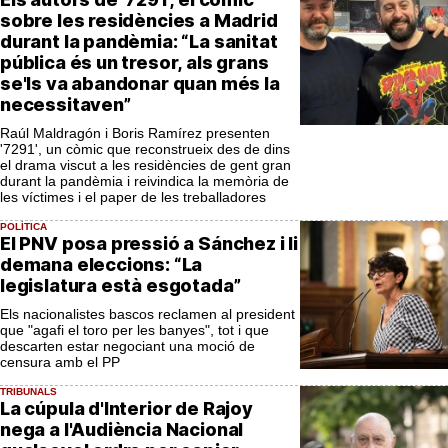
sobre les residències a Madrid
durant la pandèmia: “La sanitat
pública és un tresor, als grans
se'ls va abandonar quan més la
necessitaven”
Raúl Maldragón i Boris Ramírez presenten
'7291', un còmic que reconstrueix des de dins
el drama viscut a les residències de gent gran
durant la pandèmia i reivindica la memòria de
les víctimes i el paper de les treballadores
POLÍTICA
El PNV posa pressió a Sánchez i li
demana eleccions: “La
legislatura està esgotada”
Els nacionalistes bascos reclamen al president
que "agafi el toro per les banyes", tot i que
descarten estar negociant una moció de
censura amb el PP
TRIBUNALS
La cúpula d'Interior de Rajoy
nega a l'Audiència Nacional