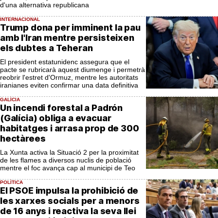
d'una alternativa republicana
INTERNACIONAL
Trump dona per imminent la pau
amb l'Iran mentre persisteixen
els dubtes a Teheran
El president estatunidenc assegura que el
pacte se rubricarà aquest diumenge i permetrà
reobrir l'estret d'Ormuz, mentre les autoritats
iranianes eviten confirmar una data definitiva
GALÍCIA
Un incendi forestal a Padrón
(Galícia) obliga a evacuar
habitatges i arrasa prop de 300
hectàrees
La Xunta activa la Situació 2 per la proximitat
de les flames a diversos nuclis de població
mentre el foc avança cap al municipi de Teo
POLÍTICA
El PSOE impulsa la prohibició de
les xarxes socials per a menors
de 16 anys i reactiva la seva llei