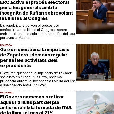
ERC activa el procés electoral
per a les generals amb la
incògnita de Rufián sobrevolant
les llistes al Congrés
Els republicans activen el procés per
confeccionar les llistes al Congrés mentre
creixen els dubtes sobre el futur polític del seu
portaveu a Madrid
POLÍTICA
Garzón qüestiona la imputació
de Zapatero i demana regular
per llei les activitats dels
expresidents
El exjutge qüestiona la imputació de l'exlíder
socialista en el cas Plus Ultra, reclama
prudència durant la investigació i alerta del risc
d'una coalició entre PP i Vox
NACIONAL
El Govern comença a retirar
aquest dilluns part del pla
anticrisi amb la tornada de l'IVA
de la llum i el gas al 21%