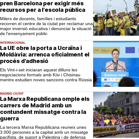
pren Barcelona per exigir més
recursos per a l'escola pública
Milers de docents, famílies i estudiants
recorren el centre de la ciutat per reclamar una
major inversió educativa i denunciar la situació
de l'ensenyament públic
INTERNACIONAL
La UE obre la porta a Ucraïna i
Moldàvia: arrenca oficialment el
procés d'adhesió
Els Vint-i-set iniciaran aquest dilluns les
negociacions formals amb Kíiv i Chisinau
mentre estudien noves sancions contra Rússia
MADRID CIUTAT
La Marxa Republicana omple els
carrers de Madrid amb un
contundent missatge contra la
guerra
La tercera Marxa Republicana reuneix unes
3.000 persones a la capital amb un missatge
pacifista, de suport a Palestina i de defensa