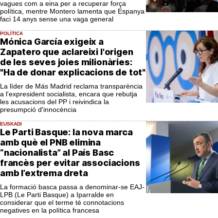
vagues com a eina per a recuperar força
política, mentre Montero lamenta que Espanya
faci 14 anys sense una vaga general
POLÍTICA
Mónica García exigeix a
Zapatero que aclareixi l'origen
de les seves joies milionàries:
"Ha de donar explicacions de tot"
La líder de Más Madrid reclama transparència
a l'expresident socialista, encara que rebutja
les acusacions del PP i reivindica la
presumpció d'innocència
EUSKADI
Le Parti Basque: la nova marca
amb què el PNB elimina
“nacionalista” al País Basc
francès per evitar associacions
amb l’extrema dreta
La formació basca passa a denominar-se EAJ-
LPB (Le Parti Basque) a Iparralde en
considerar que el terme té connotacions
negatives en la política francesa