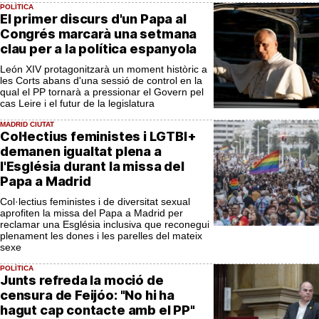
POLÍTICA
El primer discurs d'un Papa al
Congrés marcarà una setmana
clau per a la política espanyola
León XIV protagonitzarà un moment històric a
les Corts abans d'una sessió de control en la
qual el PP tornarà a pressionar el Govern pel
cas Leire i el futur de la legislatura
MADRID CIUTAT
Col·lectius feministes i LGTBI+
demanen igualtat plena a
l'Església durant la missa del
Papa a Madrid
Col·lectius feministes i de diversitat sexual
aprofiten la missa del Papa a Madrid per
reclamar una Església inclusiva que reconegui
plenament les dones i les parelles del mateix
sexe
POLÍTICA
Junts refreda la moció de
censura de Feijóo: "No hi ha
hagut cap contacte amb el PP"