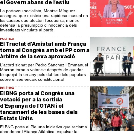
el Govern abans de l’estiu
La portaveu socialista, Montse Mínguez,
assegura que existeix una rapidesa inusual en
les causes que afecten l'esquerra, mentre
defensa la presumpció d'innocència dels
investigats vinculats al partit
POLÍTICA
El Tractat d'Amistat amb França
torna al Congrés amb el PP com a
àrbitre de la seva aprovació
L'acord signat per Pedro Sánchez i Emmanuel
Macron torna a votar-se després de quedar
bloquejat fa un any pels dubtes dels populars
sobre el seu encaix constitucional
POLÍTICA
El BNG porta al Congrés una
votació per a la sortida
d'Espanya de l'OTAN i el
tancament de les bases dels
Estats Units
El BNG porta al Ple una iniciativa que reclama
abandonar l'Aliança Atlàntica, expulsar la