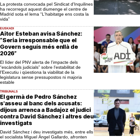
La protesta convocada pel Sindicat d'Inquilines
ha recorregut aquest diumenge el centre de
Madrid sota el lema “L'habitatge ens costa la
vida”
EUSKADI
Aitor Esteban avisa Sánchez:
“Seria irresponsable que el
Govern seguís més enllà de
2026”
El líder del PNV alerta de l'impacte dels
“escàndols judicials” sobre l'estabilitat de
l'Executiu i qüestiona la viabilitat de la
legislatura sense pressupostos ni majoria
estable
TRIBUNALS
El germà de Pedro Sánchez
s'asseu al banc dels acusats:
dijous arrenca a Badajoz el judici
contra David Sánchez i altres deu
investigats
David Sánchez i deu investigats més, entre ells
el socialista Miguel Ángel Gallardo, afronten