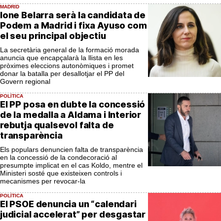
MADRID
Ione Belarra serà la candidata de
Podem a Madrid i fixa Ayuso com
el seu principal objectiu
La secretària general de la formació morada
anuncia que encapçalarà la llista en les
pròximes eleccions autonòmiques i promet
donar la batalla per desallotjar el PP del
Govern regional
POLÍTICA
El PP posa en dubte la concessió
de la medalla a Aldama i Interior
rebutja qualsevol falta de
transparència
Els populars denuncien falta de transparència
en la concessió de la condecoració al
presumpte implicat en el cas Koldo, mentre el
Ministeri sosté que existeixen controls i
mecanismes per revocar-la
POLÍTICA
El PSOE denuncia un “calendari
judicial accelerat” per desgastar