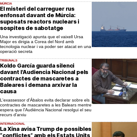
MÚRCIA
El misteri del carreguer rus
enfonsat davant de Múrcia:
suposats reactors nuclears i
sospites de sabotatge
Una investigació apunta que el vaixell Ursa
Major es dirigia a Corea del Nord amb
tecnologia nuclear i va poder ser atacat en una
operació secreta
TRIBUNALS
Koldo García guarda silenci
davant l'Audiencia Nacional pels
contractes de mascaretes a
Baleares i demana arxivar la
causa
L'exassessor d'Ábalos evita declarar sobre els
contractes de mascaretes a les Balears mentre
espera que l'Audiència Nacional resolgui el seu
recurs d'arxiu
INTERNACIONAL
La Xina avisa Trump de possibles
“conflictes” amb els Estats Units