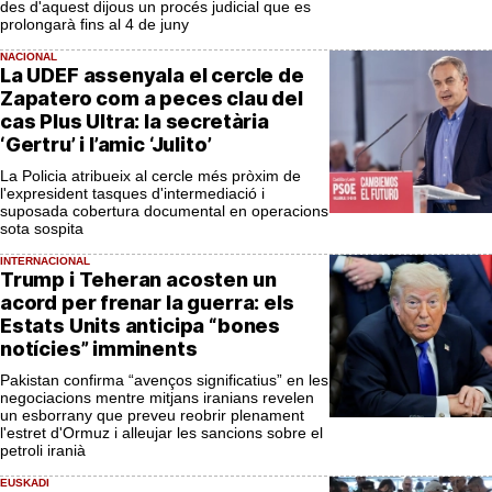
des d'aquest dijous un procés judicial que es
prolongarà fins al 4 de juny
NACIONAL
La UDEF assenyala el cercle de
Zapatero com a peces clau del
cas Plus Ultra: la secretària
‘Gertru’ i l’amic ‘Julito’
La Policia atribueix al cercle més pròxim de
l'expresident tasques d'intermediació i
suposada cobertura documental en operacions
sota sospita
INTERNACIONAL
Trump i Teheran acosten un
acord per frenar la guerra: els
Estats Units anticipa “bones
notícies” imminents
Pakistan confirma “avenços significatius” en les
negociacions mentre mitjans iranians revelen
un esborrany que preveu reobrir plenament
l'estret d'Ormuz i alleujar les sancions sobre el
petroli iranià
EUSKADI