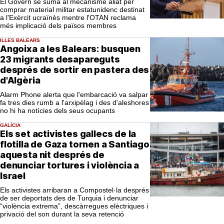
El Govern se suma al mecanisme aliat per
comprar material militar estatunidenc destinat
a l'Exèrcit ucraïnès mentre l'OTAN reclama
més implicació dels països membres
ILLES BALEARS
Angoixa a les Balears: busquen
23 migrants desapareguts
després de sortir en pastera des
d'Algèria
Alarm Phone alerta que l'embarcació va salpar
fa tres dies rumb a l'arxipèlag i des d'aleshores
no hi ha notícies dels seus ocupants
GALÍCIA
Els set activistes gallecs de la
flotilla de Gaza tornen a Santiago
aquesta nit després de
denunciar tortures i violència a
Israel
Els activistes arribaran a Compostel·la després
de ser deportats des de Turquia i denunciar
“violència extrema”, descàrregues elèctriques i
privació del son durant la seva retenció