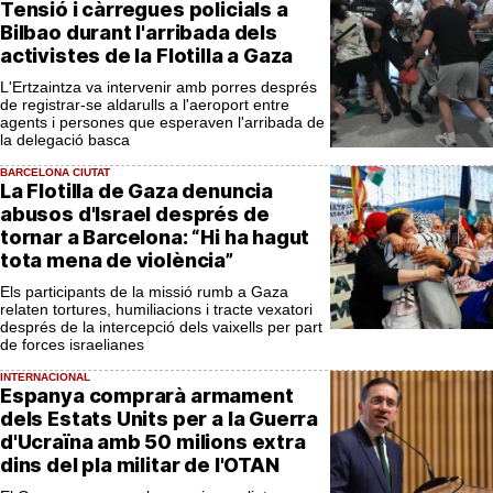
Tensió i càrregues policials a
Bilbao durant l'arribada dels
activistes de la Flotilla a Gaza
L'Ertzaintza va intervenir amb porres després
de registrar-se aldarulls a l'aeroport entre
agents i persones que esperaven l'arribada de
la delegació basca
BARCELONA CIUTAT
La Flotilla de Gaza denuncia
abusos d'Israel després de
tornar a Barcelona: “Hi ha hagut
tota mena de violència”
Els participants de la missió rumb a Gaza
relaten tortures, humiliacions i tracte vexatori
després de la intercepció dels vaixells per part
de forces israelianes
INTERNACIONAL
Espanya comprarà armament
dels Estats Units per a la Guerra
d'Ucraïna amb 50 milions extra
dins del pla militar de l'OTAN