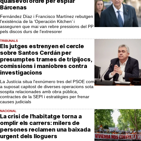
qualsevol ordre per espiar
Bárcenas
Fernández Díaz i Francisco Martínez rebutgen
l'existència de la ‘Operación Kitchen’ i
asseguren que mai van rebre pressions del PP
pels discos durs de l'extresorer
TRIBUNALS
Els jutges estrenyen el cercle
sobre Santos Cerdán per
presumptes trames de tripijocs,
comissions i maniobres contra
investigacions
La Justícia situa l'exnúmero tres del PSOE com
a suposat capitost de diverses operacions sota
sospita relacionades amb obra pública,
contractes de la SEPI i estratègies per frenar
causes judicials
NACIONAL
La crisi de l'habitatge torna a
omplir els carrers: milers de
persones reclamen una baixada
urgent dels lloguers