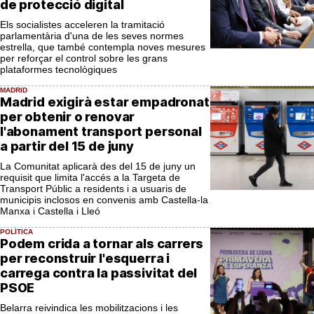
de protecció digital
Els socialistes acceleren la tramitació
parlamentària d'una de les seves normes
estrella, que també contempla noves mesures
per reforçar el control sobre les grans
plataformes tecnològiques
MADRID
Madrid exigirà estar empadronat
per obtenir o renovar
l'abonament transport personal
a partir del 15 de juny
La Comunitat aplicarà des del 15 de juny un
requisit que limita l'accés a la Targeta de
Transport Públic a residents i a usuaris de
municipis inclosos en convenis amb Castella-la
Manxa i Castella i Lleó
POLÍTICA
Podem crida a tornar als carrers
per reconstruir l'esquerra i
carrega contra la passivitat del
PSOE
Belarra reivindica les mobilitzacions i les