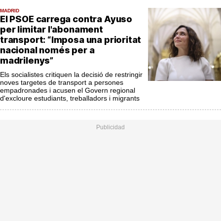
MésQueSuccessos
MADRID
El PSOE carrega contra Ayuso
MésQueMercats
per limitar l'abonament
transport: “Imposa una prioritat
JudiciExprés
nacional només per a
madrilenys”
INVESTIGACIÓ
Els socialistes critiquen la decisió de restringir
INTERNACIONAL
noves targetes de transport a persones
empadronades i acusen el Govern regional
OPINIÓ
d'excloure estudiants, treballadors i migrants
MUNICIPIS