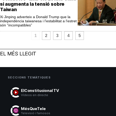
si augmenta la tensió sobre
Taiwan
Xi Jinping adverteix a Donald Trump que la
independència taiwanesa i l'estabilitat a l'estret
són “incompatibles”
1
2
3
4
5
EL MÉS LLEGIT
SECCIONS TEMÀTIQUES
ElConstitucional TV
Vídeos en directe
MésQueTele
Televisió i famosos