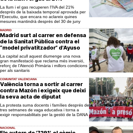
La llum i el gas recuperen l'IVA del 21%
després de la baixada temporal aprovada per
l'Executiu, que encara no aclareix quines
mesures mantindrà després del 30 de juny
MADRID
Madrid surt al carrer en defensa
de la Sanitat Pública contra el
“model privatitzador” d'Ayuso
La capital acull aquest diumenge una nova
gran manifestació que reclama més inversió,
reforç de l'Atenció Primària i millors condicions
per als sanitaris
COMUNITAT VALENCIANA
València torna a sortir al carrer
contra Mazón i exigeix que deixi
la seva acta de diputat
La protesta suma docents i famílies després de
tres setmanes de vaga educativa i torna a
exigir responsabilitats per la gestió de la DANA
NACIONAL
Els autors de '7291', el còmic