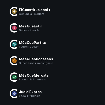
ElConstitucional +
Denuncia i explora
MésQueEstil
Bellesa i moda
MésQuePartits
Futbol i sector
MésQueSuccessos
Successos i investigació
MésQueMercats
Economia i mercats
JudiciExprés
Legal i tribunals