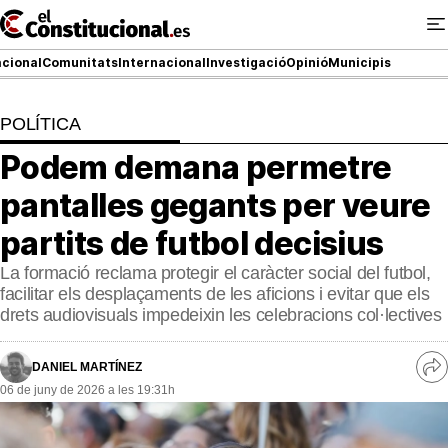
Ir
al
contenido
cional
Comunitats
Internacional
Investigació
Opinió
Municipis
POLÍTICA
NACIONAL
Podem demana permetre
COMUNITATS
pantalles gegants per veure
ElConstitucional TV
partits de futbol decisius
La formació reclama protegir el caràcter social del futbol,
MésQueTele
facilitar els desplaçaments de les aficions i evitar que els
drets audiovisuals impedeixin les celebracions col·lectives
ElConstitucional +
MésQueEstil
DANIEL MARTÍNEZ
Ve
06 de juny de 2026 a les 19:31h
re
MésQuePartits
so