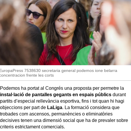
MésQueSuccessos
MésQueMercats
JudiciExprés
INVESTIGACIÓ
INTERNACIONAL
OPINIÓ
MUNICIPIS
EuropaPress 7538630 secretaria general podemos ione belarra
concentracion frente les corts
Podemos ha portat al Congrés una proposta per permetre la
instal·lació de pantalles gegants en espais públics
durant
partits d’especial rellevància esportiva, fins i tot quan hi hagi
objeccions per part de
LaLiga
. La formació considera que
trobades com ascensos, permanències o eliminatòries
decisives tenen una dimensió social que ha de prevaler sobre
criteris estrictament comercials.