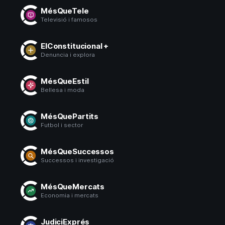
MésQueTele
Televisió i famosos
ElConstitucional +
Denuncia i explora
MésQueEstil
Bellesa i moda
MésQuePartits
Futbol i sector
MésQueSuccessos
Successos i investigació
MésQueMercats
Economia i mercats
JudiciExprés