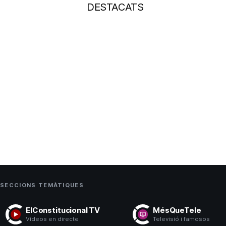
DESTACATS
SECCIONS TEMÀTIQUES
ElConstitucional TV
MésQueTele
Vídeos en directe
Televisió i famosos