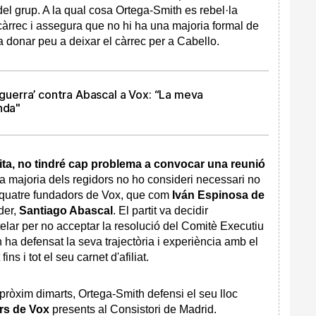
l grup. A la qual cosa Ortega-Smith es rebel·la
 càrrec i assegura que no hi ha una majoria formal de
a donar peu a deixar el càrrec per a Cabello.
 ‘guerra’ contra Abascal a Vox: “La meva
nda"
icita, no tindré cap problema a convocar una reunió
la majoria dels regidors no ho consideri necessari no
ls quatre fundadors de Vox, que com
Iván Espinosa de
íder,
Santiago Abascal
. El partit va decidir
elar per no acceptar la resolució del Comitè Executiu
h ha defensat la seva trajectòria i experiència amb el
ins i tot el seu carnet d'afiliat.
pròxim dimarts, Ortega-Smith defensi el seu lloc
ors de Vox
presents al Consistori de Madrid.