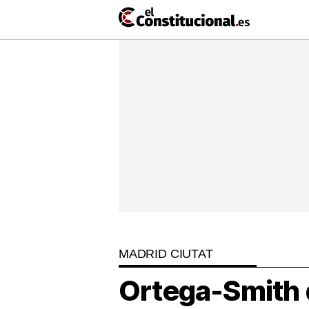
Ir
al
contenido
NACIONAL
COMUNITATS
ElConstitu
TV
MésQueTe
MADRID CIUTAT
Ortega-Smith d