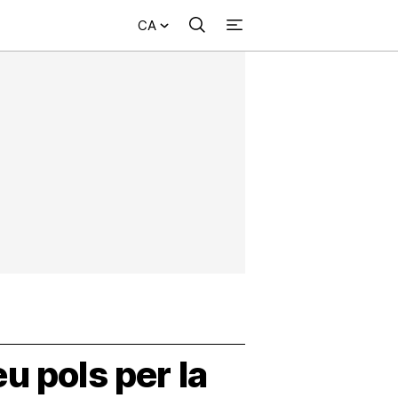
CA
Cercar
+
ional
Investigació
Opinió
Municipis
Més
NVESTIGACIÓ
NTERNACIONAL
PINIÓ
UNICIPIS
u pols per la