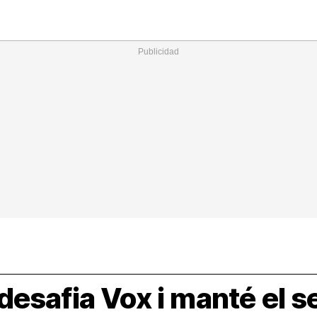
Nacional
Comunitats
Internac
I
cional
ElConstitucional
MésQuePartits
MésQueMercats
I
O
+
le
MésQueEstil
MésQueSuccessos
JudiciExprés
M
esafia Vox i manté el se