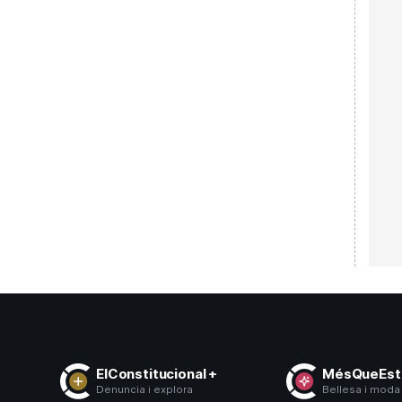
ElConstitucional +
MésQueEsti
Denuncia i explora
Bellesa i moda