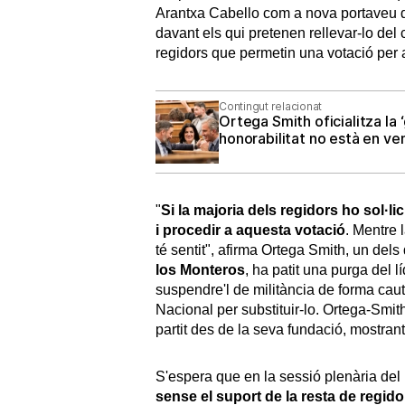
Arantxa Cabello com a nova portaveu de
davant els qui pretenen rellevar-lo del
regidors que permetin una votació per 
Contingut relacionat
Ortega Smith oficialitza la
honorabilitat no està en ve
"
Si la majoria dels regidors ho sol·l
i procedir a aquesta votació
. Mentre 
té sentit", afirma Ortega Smith, un de
los Monteros
, ha patit una purga del l
suspendre'l de militància de forma caut
Nacional per substituir-lo. Ortega-Smit
partit des de la seva fundació, mostrant f
S'espera que en la sessió plenària del 
sense el suport de la resta de regid