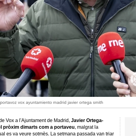
ortavoz vox ayuntamiento madrid javier ortega smith
 de Vox a l'Ajuntament de Madrid,
Javier Ortega-
el pròxim dimarts com a portaveu
, malgrat la
qual es va veure sotmès. La setmana passada van triar