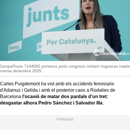
MésQueSuccessos
MésQueMercats
JudiciExprés
INVESTIGACIÓ
INTERNACIONAL
OPINIÓ
EuropaPress 7144565 portavoz junts congreso miriam nogueras rueda
MUNICIPIS
prensa diciembre 2025
Carles Puigdemont ha vist amb els accidents ferroviaris
d'Adamuz i Gelida i amb el posterior caos a Rodalies de
Barcelona
l'ocasió de matar dos pardals d'un tret:
desgastar alhora Pedro Sánchez i Salvador Illa
.