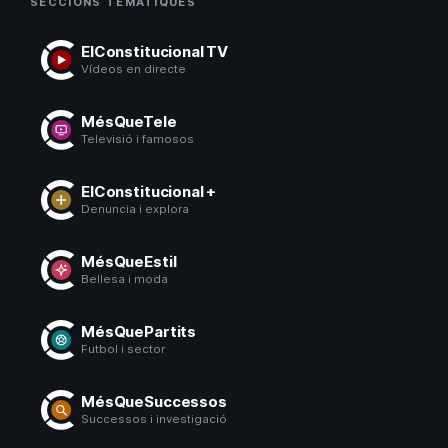
SECCIONS TEMÀTIQUES
ElConstitucional TV
Vídeos en directe
MésQueTele
Televisió i famosos
ElConstitucional +
Denuncia i explora
MésQueEstil
Bellesa i moda
MésQuePartits
Futbol i sector
MésQueSuccessos
Successos i investigació