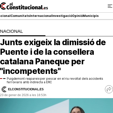
Ir
al
contenido
cional
Comunitats
Internacional
Investigació
Opinió
Municipis
NACIONAL
NACIONAL
Junts exigeix la dimissió de
COMUNITATS
Puente i de la consellera
ElConstitucional TV
catalana Paneque per
"incompetents"
MésQueTele
Puigdemont reapareix per pescar en el riu revoltat dels accidents
ElConstitucional +
ferroviaris amb indirecta a ERC
ELCONSTITUCIONAL.ES
Ve
MésQueEstil
23 de gener de 2026 a les 18:53h
re
so
MésQuePartits